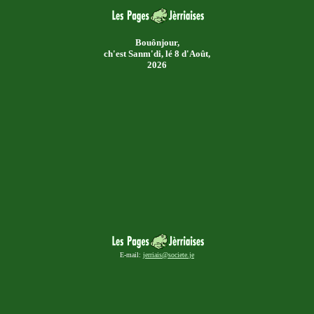
Bouônjour,
ch'est
Sanm'di, lé 8 d'Août,
2026
E-mail:
jerriais@societe.je