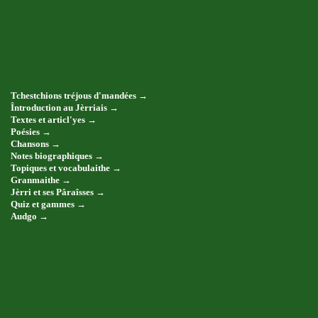
Tchestchions tréjous d'mandées →
Întroduction au Jèrriais →
Textes et articl'yes →
Poésies →
Chansons →
Notes biographiques →
Topiques et vocabulaithe →
Granmaithe →
Jèrri et ses Pâraîsses →
Quiz et gammes →
Audgo →