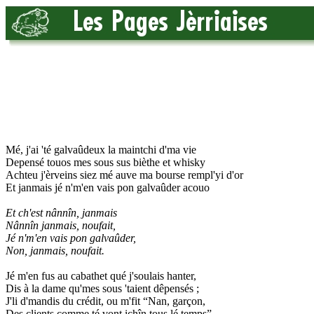
Mé, j'ai 'té galvaûdeux la maintchi d'ma vie
Depensé touos mes sous sus bièthe et whisky
Achteu j'èrveins siez mé auve ma bourse rempl'yi d'or
Et janmais jé n'm'en vais pon galvaûder acouo
Et ch'est nânnîn, janmais
Nânnîn janmais, noufait,
Jé n'm'en vais pon galvaûder,
Non, janmais, noufait.
Jé m'en fus au cabathet qué j'soulais hanter,
Dis à la dame qu'mes sous 'taient dêpensés ;
J'li d'mandis du crédit, ou m'fit “Nan, garçon,
Des clients comme té vont ichîn tous lé temps”