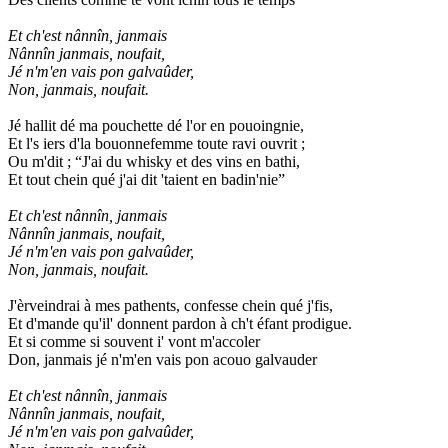
Et ch'est nânnîn, janmais
Nânnîn janmais, noufait,
Jé n'm'en vais pon galvaûder,
Non, janmais, noufait.
Jé hallit dé ma pouchette dé l'or en pouoingnie,
Et l's iers d'la bouonnefemme toute ravi ouvrit ;
Ou m'dit ; “J'ai du whisky et des vins en bathi,
Et tout chein qué j'ai dit 'taient en badin'nie”
Et ch'est nânnîn, janmais
Nânnîn janmais, noufait,
Jé n'm'en vais pon galvaûder,
Non, janmais, noufait.
J'èrveindrai à mes pathents, confesse chein qué j'fis,
Et d'mande qu'il' donnent pardon à ch't éfant prodigue.
Et si comme si souvent i' vont m'accoler
Don, janmais jé n'm'en vais pon acouo galvauder
Et ch'est nânnîn, janmais
Nânnîn janmais, noufait,
Jé n'm'en vais pon galvaûder,