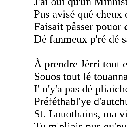
J'ai ouï qu'un Minni
Pus avisé qué cheux q
Faisait pâsser pouo
Dé fanmeux p'ré dé s
À prendre Jèrri tout 
Souos tout lé touanna
I' n'y'a pas dé pliaic
Préféthabl'ye d'autch
St. Louothains, ma vi
Tu m'pliais pus qu'nul