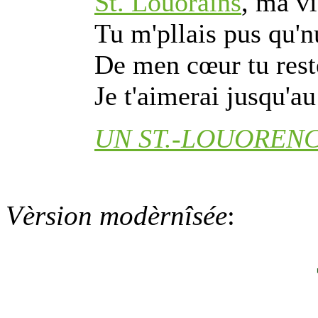
St. Louorains
, ma vi
Tu m'pllais pus qu'nu
De men cœur tu rest
Je t'aimerai jusqu'au
UN ST.-LOUORENC
Vèrsion modèrnîsée
: