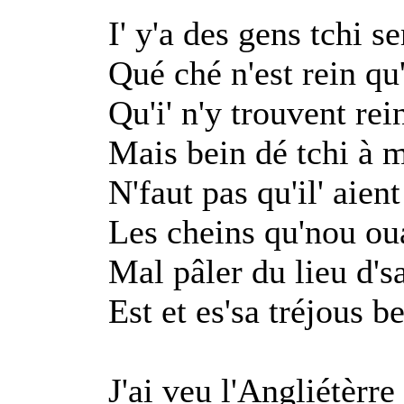
I' y'a des gens tchi s
Qué ché n'est rein qu'l
Qu'i' n'y trouvent rein
Mais bein dé tchi à m
N'faut pas qu'il' aie
Les cheins qu'nou oua
Mal pâler du lieu d's
Est et es'sa tréjous be
J'ai veu l'Angliétèrre