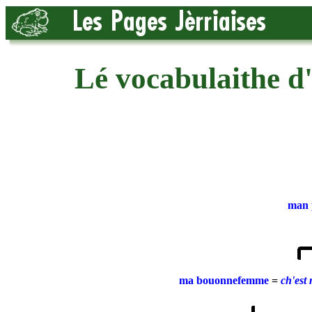
Lé vocabulaithe d'
man 
ma bouonnefemme
=
ch'est