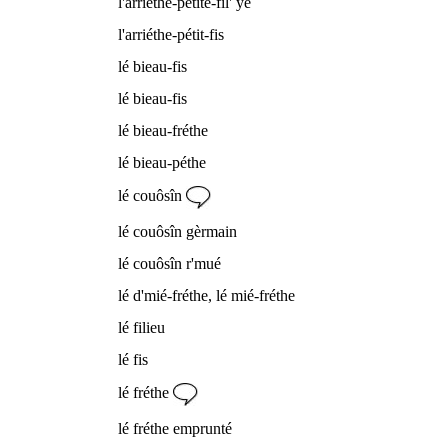
l'arriéthe-pétite-fil' ye
l'arriéthe-pétit-fis
lé bieau-fis
lé bieau-fis
lé bieau-fréthe
lé bieau-péthe
lé couôsîn
lé couôsîn gèrmain
lé couôsîn r'mué
lé d'mié-fréthe, lé mié-fréthe
lé filieu
lé fis
lé fréthe
lé fréthe emprunté