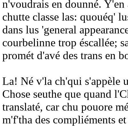
n'voudrais en dounné. Y'en a
chutte classe las: quouéq' l
dans lus 'general appearance
courbelinne trop éscallée; 
promét d'avé des trans en bo
La! Né v'la ch'qui s'appèle
Chose seuthe que quand l'Ch
translaté, car chu pouore médj
m'f'tha des compliéments et