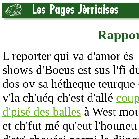
Rappor
L'reporter qui va d'amor és
shows d'Boeus est sus l'fi d
dos ov sa hétheque teurque 
v'la ch'uéq ch'est d'allé
cou
d'pisé des balles
à West mou
et ch'fut mé qu'eut l'houneu