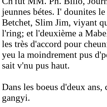
Ch'fut MM. Ph. Billo, Journ
jeunnes bétes. I' dounites l
Betchet, Slim Jim, viyant qu
l'ring; et l'deuxième a Mabel
les très d'accord pour cheun
yeu la moindrement pus d'pét
sait v'nu pus haut.
Dans les boeus d'deux ans, 
gangyi.