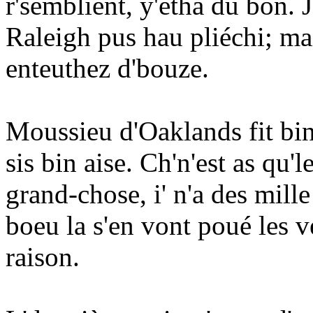
r'semblient, y'étha du bon. 
Raleigh pus hau pliéchi; ma
enteuthez d'bouze.
Moussieu d'Oaklands fit bin
sis bin aise. Ch'n'est as qu'l
grand-chose, i' n'a des mill
boeu la s'en vont poué les v
raison.