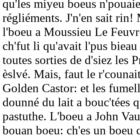
qu'les miyeu boeus n'pouai
régliéments. J'n'en sait rin
l'boeu a Moussieu Le Feuvre,
ch'fut li qu'avait l'pus bieau
toutes sorties de d'siez les P
èslvé. Mais, faut le r'counai
Golden Castor: et les fumel
dounné du lait a bouc'tées 
pastuthe. L'boeu a John Vau
bouan boeu: ch'es un boeu q