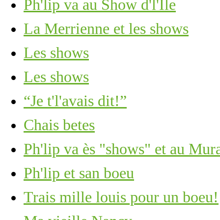
Ph'lip va au Show d'l'Île
La Merrienne et les shows
Les shows
Les shows
“Je t'l'avais dit!”
Chais betes
Ph'lip va ès "shows" et au Mura
Ph'lip et san boeu
Trais mille louis pour un boeu!