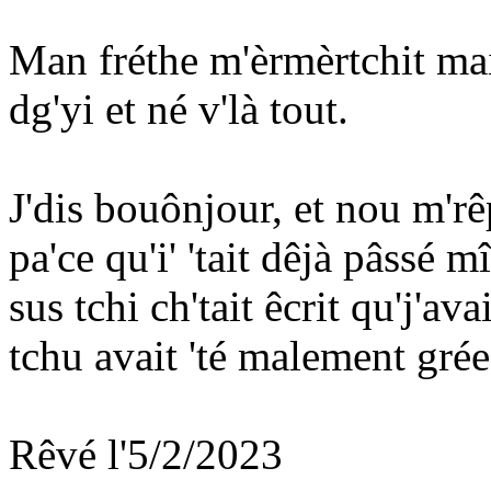
Man fréthe m'èrmèrtchit mais
dg'yi et né v'là tout.
J'dis bouônjour, et nou m'r
pa'ce qu'i' 'tait dêjà pâssé 
sus tchi ch'tait êcrit qu'j'a
tchu avait 'té malement grée
Rêvé l'5/2/2023