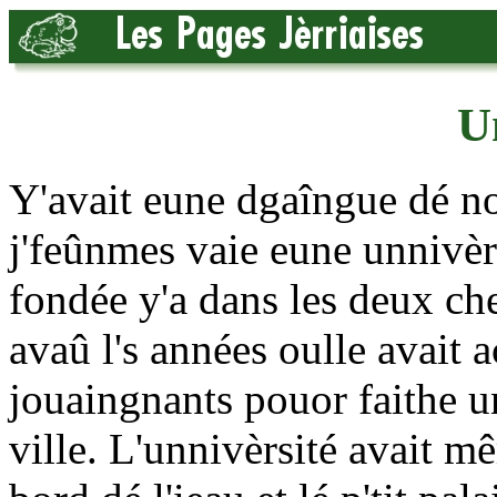
U
Y'avait eune dgaîngue dé nou
j'feûnmes vaie eune unnivèrs
fondée y'a dans les deux che
avaû l's années oulle avait a
jouaingnants pouor faithe un
ville. L'unnivèrsité avait m