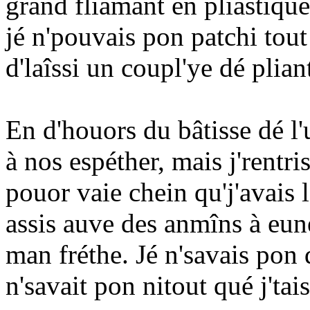
grand fliamant en pliastique
jé n'pouvais pon patchi tout
d'laîssi un coupl'ye dé pliant
En d'houors du bâtisse dé l'un
à nos espéther, mais j'rentri
pouor vaie chein qu'j'avais l
assis auve des anmîns à eune
man fréthe. Jé n'savais pon qu
n'savait pon nitout qué j'tais