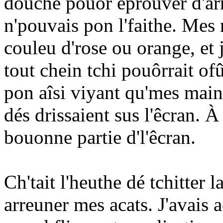
douche pouor êprouver d'arrê
n'pouvais pon l'faithe. Mes 
couleu d'rose ou orange, et j
tout chein tchi pouôrrait ofû
pon aîsi viyant qu'mes mains
dés drissaient sus l'êcran. À
bouonne partie d'l'êcran.
Ch'tait l'heuthe dé tchitter l
arreuner mes acats. J'avais a