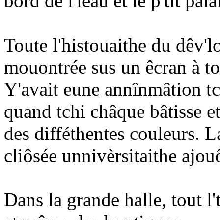
bord dé l'ieau et lé p'tit pala
Toute l'histouaithe du dêv'lo
mouontrée sus un êcran à to
Y'avait eune annînmâtion t
quand tchi châque bâtisse et 
des difféthentes couleurs. La
cliôsée unnivèrsitaithe ajou
Dans la grande halle, tout l't