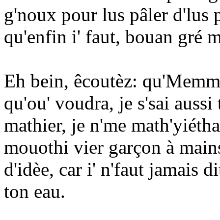
g'noux pour lus pâler d'lus 
qu'enfin i' faut, bouan gré 
Eh bein, êcoutèz: qu'Memmèe
qu'ou' voudra, je s'sai aus
mathier, je n'me math'yiéthai
mouothi vier garçon à mains,
d'idèe, car i' n'faut jamais d
ton eau.