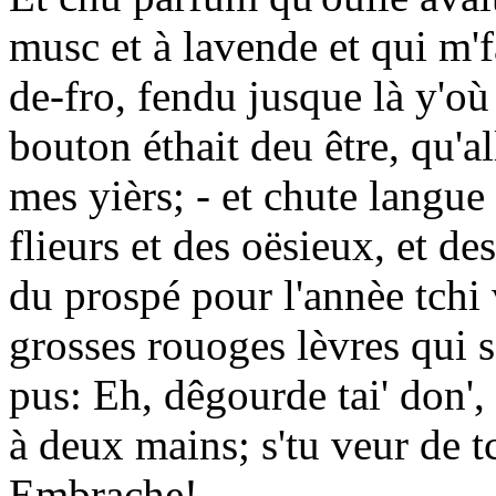
musc et à lavende et qui m'fa
de-fro, fendu jusque là y'o
bouton éthait deu être, qu'all
mes yièrs; - et chute langue 
flieurs et des oësieux, et des
du prospé pour l'annèe tchi 
grosses rouoges lèvres qui 
pus: Eh, dêgourde tai' don'
à deux mains; s'tu veur de t
Embrache!