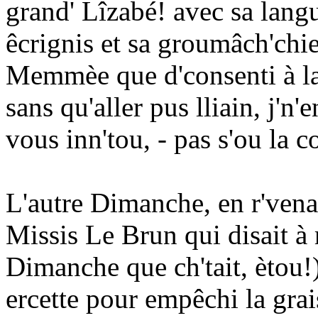
grand' Lîzabé! avec sa langu
êcrignis et sa groumâch'chie
Memmèe que d'consenti à la 
sans qu'aller pus lliain, j'n'
vous inn'tou, - pas s'ou la c
L'autre Dimanche, en r'venant
Missis Le Brun qui disait 
Dimanche que ch'tait, ètou!
ercette pour empêchi la grai