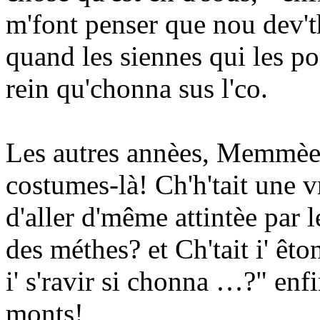
m'font penser que nou dev'th
quand les siennes qui les po
rein qu'chonna sus l'co.
Les autres annèes, Memmèe s
costumes-là! Ch'h'tait une v
d'aller d'même attintèe par l
des méthes? et Ch'tait i' êt
i' s'ravir si chonna …?" enf
monts!