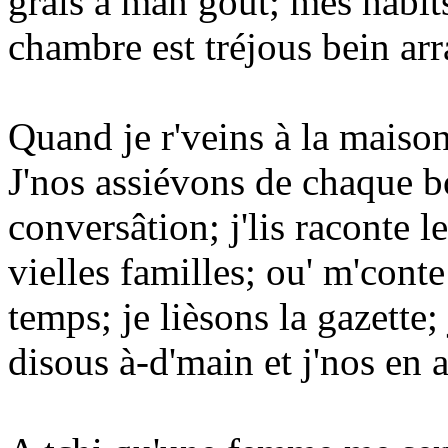
grais à man goût; mes habits
chambre est tréjous bein arr
Quand je r'veins à la maiso
J'nos assiévons de chaque bo
conversâtion; j'lis raconte l
vielles familles; ou' m'conte
temps; je lièsons la gazette;
disous à-d'main et j'nos en 