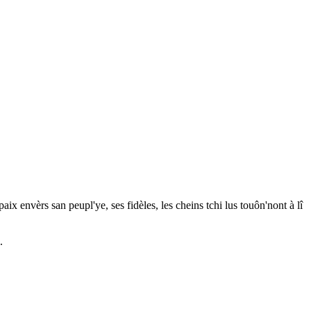
ix envèrs san peupl'ye, ses fidèles, les cheins tchi lus touôn'nont à lî
.