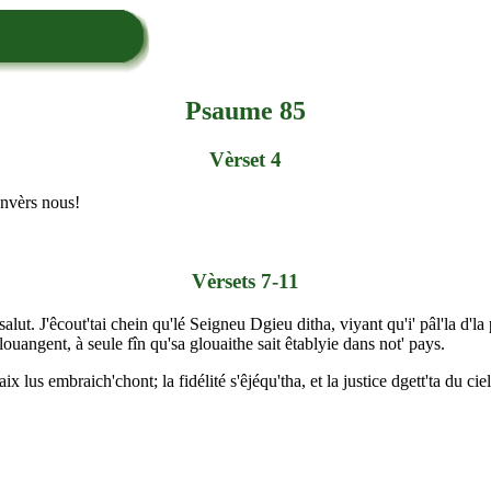
Psaume 85
Vèrset 4
envèrs nous!
Vèrsets 7-11
. J'êcout'tai chein qu'lé Seigneu Dgieu ditha, viyant qu'i' pâl'la d'la pa
louangent, à seule fîn qu'sa glouaithe sait êtablyie dans not' pays.
x lus embraich'chont; la fidélité s'êjéqu'tha, et la justice dgett'ta du ciel