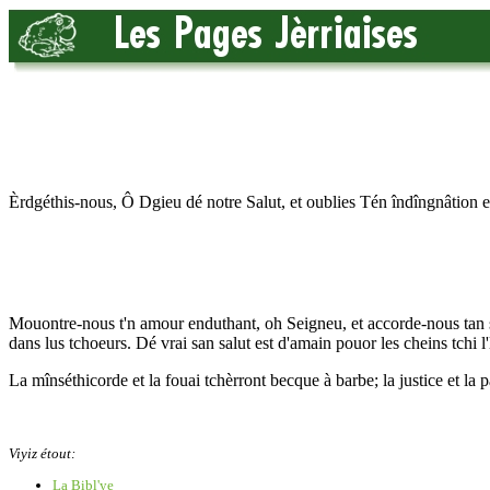
Èrdgéthis-nous, Ô Dgieu dé notre Salut, et oublies Tén îndîngnâtion 
Mouontre-nous t'n amour enduthant, oh Seigneu, et accorde-nous tan salut
dans lus tchoeurs. Dé vrai san salut est d'amain pouor les cheins tchi l'
La mînséthicorde et la fouai tchèrront becque à barbe; la justice et la pai
Viyiz étout:
La Bibl'ye