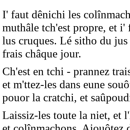
I' faut dênichi les colînmach
muthâle tch'est propre, et i'
lus cruques. Lé sitho du jus
frais châque jour.
Ch'est en tchi - prannez tra
et m'ttez-les dans eune souô
pouor la cratchi, et saûpoud
Laissiz-les toute la niet, et
et colînmachons. Ajouôtez 