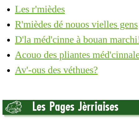
Les r'mièdes
R'mièdes dé nouos vielles gens
D'la méd'cinne à bouan marchi
Acouo des pliantes méd'cinnal
Av'-ous des véthues?