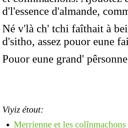
d'l'essence d'almande, comme
Né v'là ch' tchi faîthait à be
d'sitho, assez pouor eune fa
Pouor eune grand' pêrsonne, 
Viyiz étout:
Merrienne et les colînmachons