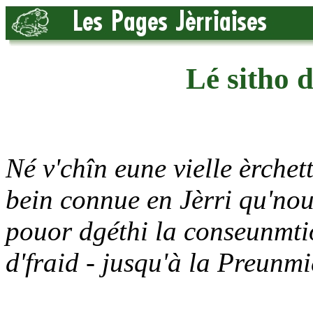
Lé sitho 
Né v'chîn eune vielle èrche
bein connue en Jèrri qu'nou 
pouor dgéthi la conseunmti
d'fraid - jusqu'à la Preunm