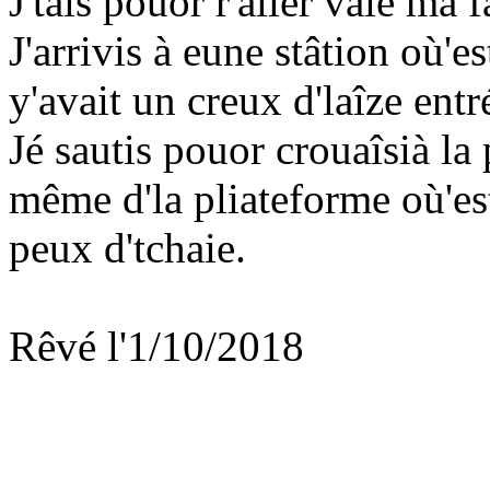
J'tais pouor r'aller vaie ma f
J'arrivis à eune stâtion où'e
y'avait un creux d'laîze entré
Jé sautis pouor crouaîsià la 
même d'la pliateforme où'est
peux d'tchaie.
Rêvé l'1/10/2018