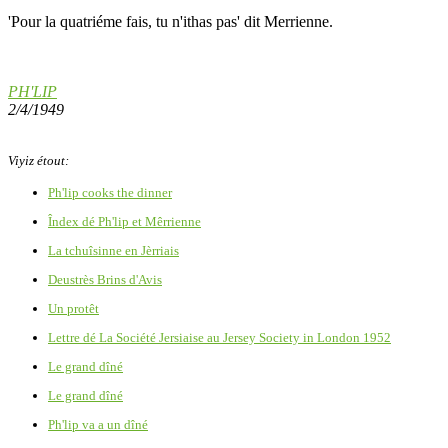
'Pour la quatriéme fais, tu n'ithas pas' dit Merrienne.
PH'LIP
2/4/1949
Viyiz étout:
Ph'lip cooks the dinner
Îndex dé Ph'lip et Mêrrienne
La tchuîsinne en Jèrriais
Deustrès Brins d'Avis
Un protêt
Lettre dé La Société Jersiaise au Jersey Society in London 1952
Le grand dîné
Le grand dîné
Ph'lip va a un dîné