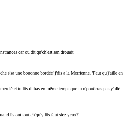
strances car ou dit qu'ch'est san drouait.
'che s'sa une bouonne bordée' j'dis a la Merrienne. 'Faut qu'j'aille en
s r'mércié et tu lûs dithas en même temps que tu n'pouôrras pas y'allé
uand ils ont tout ch'qu'y lûs faut siez yeux?'