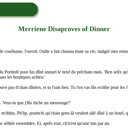
Merriene Disaproves of Dinner
e couôtume, l'ouvrit. Oulle a fait chonna toute sa vie, malgré mes remon
he du Portinfé pour lus dîné annuel le neuf du préchain mais. 'Ben seûx qu
dans les boutiques achteu.'
rouve pas d'chais dîniers, et tu l'sais ben. Tu t'en vas lûs ecrithe pour le
ais. Veur-tu que j'lûs diche un mensonge?'
 m'dithe, Ph'lip, pourtchi qu'chais gens-là veulent allé dîné à un hotel, q
e séthée ensembles. Et, après tout, ch'n'est qu'une fais par an.