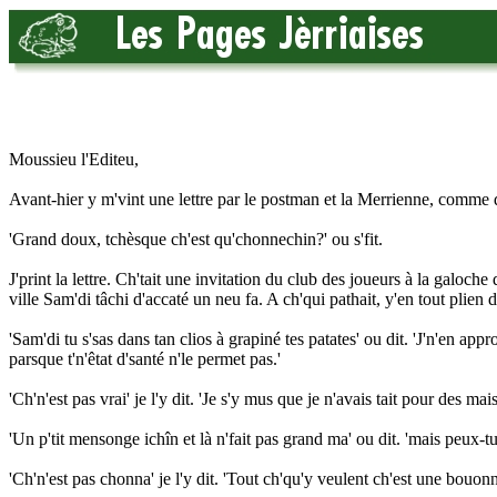
Moussieu l'Editeu,
Avant-hier y m'vint une lettre par le postman et la Merrienne, comme d
'Grand doux, tchèsque ch'est qu'chonnechin?' ou s'fit.
J'print la lettre. Ch'tait une invitation du club des joueurs à la galoc
ville Sam'di tâchi d'accaté un neu fa. A ch'qui pathait, y'en tout plien 
'Sam'di tu s'sas dans tan clios à grapiné tes patates' ou dit. 'J'n'en app
parsque t'n'êtat d'santé n'le permet pas.'
'Ch'n'est pas vrai' je l'y dit. 'Je s'y mus que je n'avais tait pour des m
'Un p'tit mensonge ichîn et là n'fait pas grand ma' ou dit. 'mais peux-tu
'Ch'n'est pas chonna' je l'y dit. 'Tout ch'qu'y veulent ch'est une bouonn