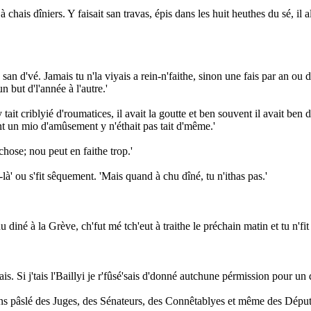
 à chais dîniers. Y faisait san travas, épis dans les huit heuthes du sé, il
san d'vé. Jamais tu n'la viyais a rein-n'faithe, sinon une fais par an ou
 but d'l'année à l'autre.'
y tait criblyié d'roumatices, il avait la goutte et ben souvent il avait ben d
int un mio d'amûsement y n'éthait pas tait d'même.'
 chose; nou peut en faithe trop.'
à' ou s'fit sêquement. 'Mais quand à chu dîné, tu n'ithas pas.'
hu diné à la Grève, ch'fut mé tch'eut à traithe le préchain matin et tu n'fi
fais. Si j'tais l'Baillyi je r'fûsé'sais d'donné autchune pérmission pour un 
ns pâslé des Juges, des Sénateurs, des Connêtablyes et même des Député