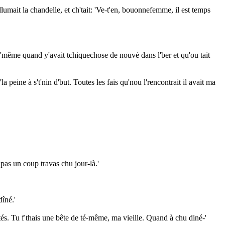
 allumait la chandelle, et ch'tait: 'Ve-t'en, bouonnefemme, il est temps
 d'même quand y'avait tchiquechose de nouvé dans l'ber et qu'ou tait
'la peine à s't'nin d'but. Toutes les fais qu'nou l'rencontrait il avait ma
t pas un coup travas chu jour-là.'
dîné.'
s. Tu f'thais une bête de té-même, ma vieille. Quand à chu diné-'