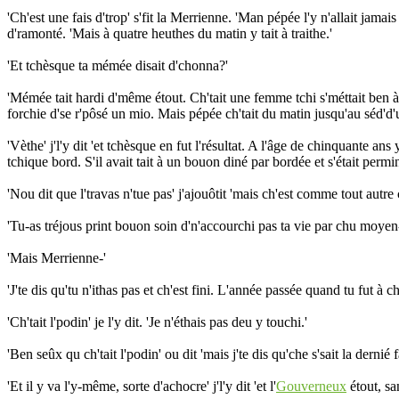
'Ch'est une fais d'trop' s'fit la Merrienne. 'Man pépée l'y n'allait jamais
d'ramonté. 'Mais à quatre heuthes du matin y tait à traithe.'
'Et tchèsque ta mémée disait d'chonna?'
'Mémée tait hardi d'même étout. Ch'tait une femme tchi s'méttait ben à 
forchie d'se r'pôsé un mio. Mais pépée ch'tait du matin jusqu'au séd'd'un
'Vèthe' j'l'y dit 'et tchèsque en fut l'résultat. A l'âge de chinquante ans 
tchique bord. S'il avait tait à un bouon diné par bordée et s'était perm
'Nou dit que l'travas n'tue pas' j'ajouôtit 'mais ch'est comme tout autre
'Tu-as tréjous print bouon soin d'n'accourchi pas ta vie par chu moyen-l
'Mais Merrienne-'
'J'te dis qu'tu n'ithas pas et ch'est fini. L'année passée quand tu fut à c
'Ch'tait l'podin' je l'y dit. 'Je n'éthais pas deu y touchi.'
'Ben seûx qu ch'tait l'podin' ou dit 'mais j'te dis qu'che s'sait la dernié 
'Et il y va l'y-même, sorte d'achocre' j'l'y dit 'et l'
Gouverneux
étout, sa