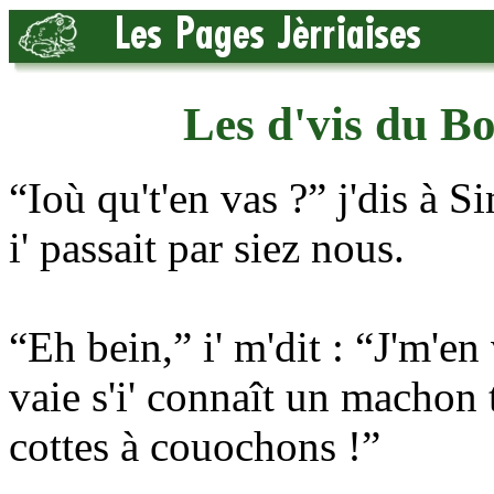
Les d'vis du 
“Ioù qu't'en vas ?” j'dis à 
i' passait par siez nous.
“Eh bein,” i' m'dit : “J'm'en
vaie s'i' connaît un machon 
cottes à couochons !”