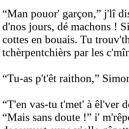
“Man pouor' garçon,” j'lî dis
d'nos jours, dé machons ! Si j
cottes en bouais. Tu trouv'
tchèrpentchièrs par les c'mî
“Tu-as p't'êt raithon,” Simon
“T'en vas-tu t'met' à êl'ver 
“Mais sans doute !” i' m'r