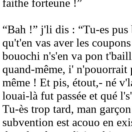
faithe forteune !”
“Bah !” j'li dis : “Tu-es pu
qu't'en vas aver les coupons
bouochi n's'en va pon t'baill
quand-même, i' n'pouorrait 
même ! Et pis, étout,- né v'
louai-là fut passée et qué l'
Tu-ès trop tard, man garçon 
subvention est acouo en exi