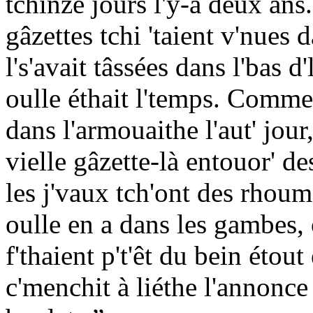
tchînze jours l'y-a deux ans
gâzettes tchi 'taient v'nues 
l's'avait tâssées dans l'bas 
oulle éthait l'temps. Comme o
dans l'armouaithe l'aut' jou
vielle gâzette-là entouor' d
les j'vaux tch'ont des rhou
oulle en a dans les gambes, 
f'thaient p't'êt du bein étout 
c'menchit à liéthe l'annonce 