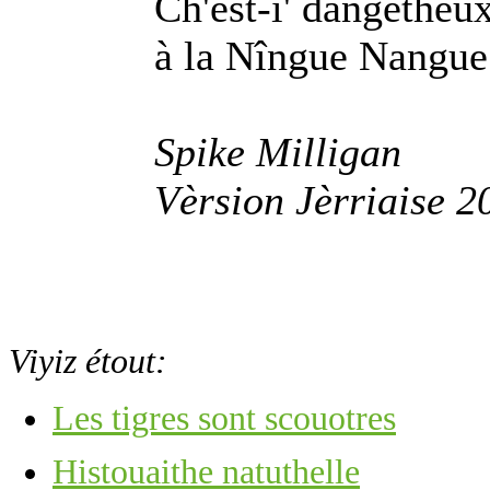
Ch'est-i' dangétheux
à la Nîngue Nangu
Spike Milligan
Vèrsion Jèrriaise 
Viyiz étout:
Les tigres sont scouotres
Histouaithe natuthelle