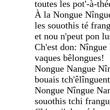
toutes les pot'-à-thé
À la Nongue Nîngu
les souothis té fran
et nou n'peut pon lu
Ch'est don: Nîngu
vaques bêlongues!
Nongue Nangue Nî
bouais tch'êlînguent
Nongue Nîngue Na
souothis tchi frangu