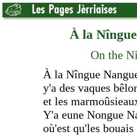
À la Nîngu
On the N
À la Nîngue Nangu
y'a des vaques bêlo
et les marmoûsieaux
Y'a eune Nongue N
où'est qu'les bouais