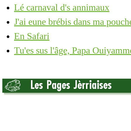
Lé carnaval d's annimaux
J'ai eune brébis dans ma pouch
En Safari
Tu'es sus l'âge, Papa Ouiyamm