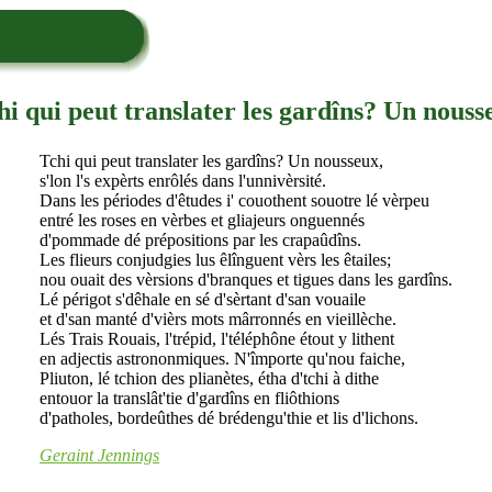
hi qui peut translater les gardîns? Un nouss
Tchi qui peut translater les gardîns? Un nousseux,
s'lon l's expèrts enrôlés dans l'unnivèrsité.
Dans les périodes d'êtudes i' couothent souotre lé vèrpeu
entré les roses en vèrbes et gliajeurs onguennés
d'pommade dé prépositions par les crapaûdîns.
Les flieurs conjudgies lus êlînguent vèrs les êtailes;
nou ouait des vèrsions d'branques et tigues dans les gardîns.
Lé périgot s'dêhale en sé d'sèrtant d'san vouaile
et d'san manté d'vièrs mots mârronnés en vieillèche.
Lés Trais Rouais, l'trépid, l'téléphône étout y lithent
en adjectis astrononmiques. N'împorte qu'nou faiche,
Pliuton, lé tchion des plianètes, étha d'tchi à dithe
entouor la translât'tie d'gardîns en fliôthions
d'patholes, bordeûthes dé brédengu'thie et lis d'lichons.
Geraint Jennings