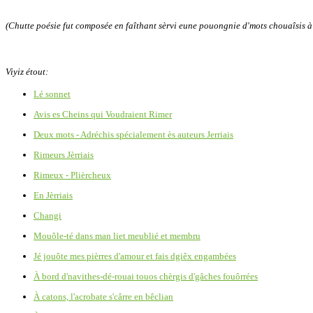
(Chutte poésie fut composée en faîthant sèrvi eune pouongnie d'mots chouaîsis à 
Viyiz étout:
Lé sonnet
Avis es Cheins qui Voudraient Rimer
Deux mots - Adréchis spécialement ès auteurs Jerriais
Rimeurs Jèrriais
Rimeux - Plièrcheux
En Jèrriais
Changi
Mouôle-té dans man liet meublié et membru
Jé jouôte mes pièrres d'amour et fais dgiêx engambées
À bord d'navithes-dé-rouai touos chèrgis d'gâches fouôrrées
À catons, l'acrobate s'cârre en bêclian