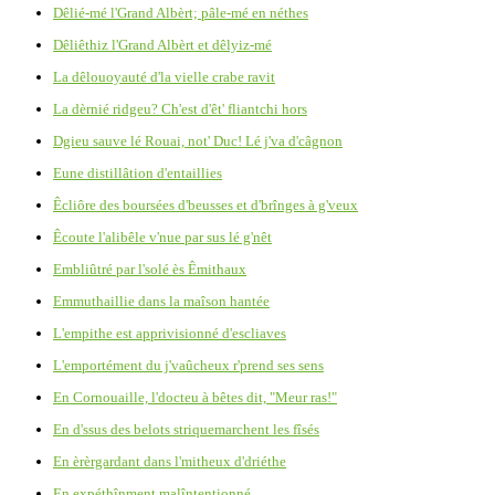
Dêlié-mé l'Grand Albèrt; pâle-mé en néthes
Dêliêthiz l'Grand Albèrt et dêlyiz-mé
La dêlouoyauté d'la vielle crabe ravit
La dèrnié ridgeu? Ch'est d'êt' fliantchi hors
Dgieu sauve lé Rouai, not' Duc! Lé j'va d'câgnon
Eune distillâtion d'entaillies
Êcliôre des boursées d'beusses et d'brînges à g'veux
Êcoute l'alibêle v'nue par sus lé g'nêt
Embliûtré par l'solé ès Êmithaux
Emmuthaillie dans la maîson hantée
L'empithe est apprivisionné d'escliaves
L'emportément du j'vaûcheux r'prend ses sens
En Cornouaille, l'docteu à bêtes dit, "Meur ras!"
En d'ssus des belots striquemarchent les fîsés
En èrèrgardant dans l'mitheux d'driéthe
En expéthînment malîntentionné