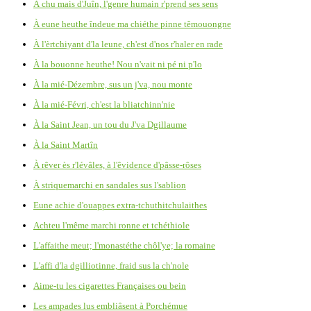
À chu mais d'Juîn, l'genre humain r'prend ses sens
À eune heuthe îndeue ma chiéthe pinne têmouongne
À l'èrtchiyant d'la leune, ch'est d'nos r'haler en rade
À la bouonne heuthe! Nou n'vait ni pé ni p'lo
À la mié-Dézembre, sus un j'va, nou monte
À la mié-Févri, ch'est la bliatchinn'nie
À la Saint Jean, un tou du J'va Dgillaume
À la Saint Martîn
À rêver ès r'lévâles, à l'êvidence d'pâsse-rôses
À striquemarchi en sandales sus l'sablion
Eune achie d'ouappes extra-tchuthitchulaithes
Achteu l'même marchi ronne et tchéthiole
L'affaithe meut; l'monastéthe chôl'ye; la romaine
L'affi d'la dgilliotinne, fraid sus la ch'nole
Aime-tu les cigarettes Françaises ou bein
Les ampades lus embliâsent à Porchémue