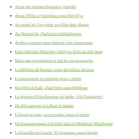
Atout des rétinnes êgaluées, j'travâle
Atout l'êt'lîn et l'pèrcheux nou-s'êclyîl'ye
Au grand air, l'oxygène nos f'tha faux sîngne
Au Nouvel An, l'bal'not ès bèrlîndgettes
Avèrtis coumme eune futhette tchi s'empomme
Eune bahouée d'bloches, tchilyies d'sus du nièr prun
Baîse-mé engouêment et faûche ma moustache
La bâl'rêsse dé becque conte des bliues abouon
La baronmette ès pouôrres gens a prédit
Des bêtes à êcale, d'aut' bêtes sans héthèque
La bigorne d'l'enclieunme est duthe; v'là l'ouinnette!
Du blié sauvage à la Baie ès Arabes
Lé bord au large, nou prendra l'mors ès dents
Un bouonhoumme à la rôsée dans la Mathinne Marchande
La boutelle est întacte. Si j'soummes pouor baithe