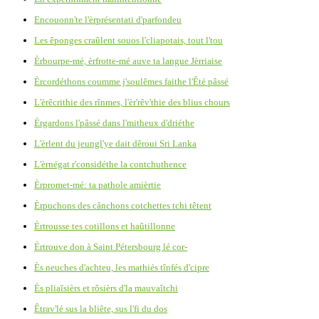
Encouonn'te l'èrprésentati d'parfondeu
Les êponges craûlent souos l'cliapotais, tout l'tou
Èrbourpe-mé, èrfrotte-mé auve ta langue Jèrriaise
Èrcordéthons coumme j'soulêmes faithe l'Êté pâssé
L'èrêcrithie des rînmes, l'èr'rêv'thie des blius chours
Èrgardons l'pâssé dans l'mitheux d'driéthe
L'èrlent du jeungl'ye dait dêroui Sri Lanka
L'èrnégat r'considéthe la contchuthence
Èrpromet-mé: ta pathole amièrtie
Èrpuchons des cânchons cotchettes tchi têtent
Èrtrousse tes cotillons et haûtillonne
Èrtrouve don à Saint Pétersbourg lé cor-
Ès neuches d'achteu, les mathiés tînfés d'cipre
Ès pliaîsièrs et rôsièrs d'la mauvaîtchi
Êtrav'lé sus la bliête, sus l'fi du dos