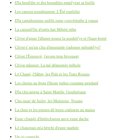
D'la brod'die et des bourdiles empl'yent sa bielle
Les canons poudrinnent. L'Êté expliôsi
D'la castafouinne ouôlit eune couvèrtuthe à vaque
La catouôl'lie d'ortés fait Hébèrt rithe
Ch'est d'graie l'dînner pouor la soudril'ye et l'haut-botté
Ch'est-i' qu'un cliu d'moutarde s'adonne môtrabl'ye?
Ch'est l'Èrnouvé, j'avons trop hivenagi
Ch'est mînniet. La mé dêmontée tréhole
Lé Chapé, l'Sâbre, les Pids et les Trais Rouais
Les cheins au front f'thont juther coumme pendard
D'la chicangne à Saint Martîn: l'soubrésaut
Chu quat' dé Juilet, les Mainiens, Texans
La chue et les pinnes dé boeu craîssent au mains
Eune cliapée d'întèrcêssion auve eune dache
Lé cliapotais m'a bèrchi d'eune mathée
Un co couochi