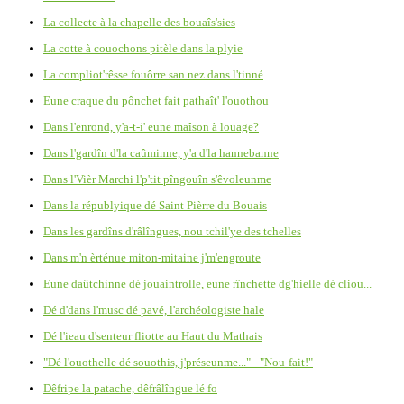
La collecte à la chapelle des bouaîs'sies
La cotte à couochons pitèle dans la plyie
La compliot'rêsse fouôrre san nez dans l'tinné
Eune craque du pônchet fait pathaît' l'ouothou
Dans l'enrond, y'a-t-i' eune maîson à louage?
Dans l'gardîn d'la caûminne, y'a d'la hannebanne
Dans l'Vièr Marchi l'p'tit pîngouîn s'êvoleunme
Dans la républyique dé Saint Pièrre du Bouais
Dans les gardîns d'râlîngues, nou tchil'ye des tchelles
Dans m'n èrténue miton-mitaine j'm'engroute
Eune daûtchinne dé jouaintrolle, eune rînchette dg'hielle dé cliou...
Dé d'dans l'musc dé pavé, l'archéologiste hale
Dé l'ieau d'senteur fliotte au Haut du Mathais
"Dé l'ouothelle dé souothis, j'préseunme..." - "Nou-fait!"
Dêfripe la patache, dêfrâlîngue lé fo