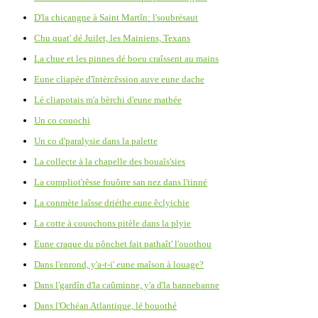
D'la chicangne à Saint Martîn: l'soubrésaut
Chu quat' dé Juilet, les Mainiens, Texans
La chue et les pinnes dé boeu craîssent au mains
Eune cliapée d'întèrcêssion auve eune dache
Lé cliapotais m'a bèrchi d'eune mathée
Un co couochi
Un co d'paralysie dans la palette
La collecte à la chapelle des bouaîs'sies
La compliot'rêsse fouôrre san nez dans l'tinné
La conmète laîsse driéthe eune êclyichie
La cotte à couochons pitèle dans la plyie
Eune craque du pônchet fait pathaît' l'ouothou
Dans l'enrond, y'a-t-i' eune maîson à louage?
Dans l'gardîn d'la caûminne, y'a d'la hannebanne
Dans l'Ochéan Atlantique, lé bouothé