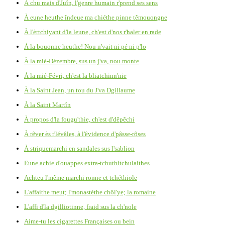
À chu mais d'Juîn, l'genre humain r'prend ses sens
À eune heuthe îndeue ma chiéthe pinne têmouongne
À l'èrtchiyant d'la leune, ch'est d'nos r'haler en rade
À la bouonne heuthe! Nou n'vait ni pé ni p'lo
À la mié-Dézembre, sus un j'va, nou monte
À la mié-Févri, ch'est la bliatchinn'nie
À la Saint Jean, un tou du J'va Dgillaume
À la Saint Martîn
À propos d'la fougu'thie, ch'est d'dêpêchi
À rêver ès r'lévâles, à l'êvidence d'pâsse-rôses
À striquemarchi en sandales sus l'sablion
Eune achie d'ouappes extra-tchuthitchulaithes
Achteu l'même marchi ronne et tchéthiole
L'affaithe meut; l'monastéthe chôl'ye; la romaine
L'affi d'la dgilliotinne, fraid sus la ch'nole
Aime-tu les cigarettes Françaises ou bein