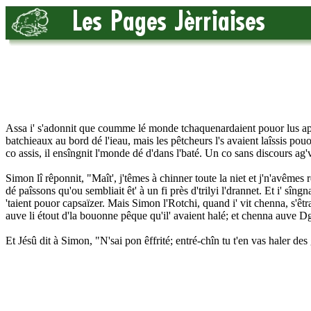
Assa i' s'adonnit que coumme lé monde tchaquenardaient pouor lus appr
batchieaux au bord dé l'ieau, mais les pêtcheurs l's avaient laîssis pouo
co assis, il ensîngnit l'monde dé d'dans l'baté. Un co sans discours ag'
Simon lî rêponnit, "Maît', j'têmes à chinner toute la niet et j'n'avêmes r
dé paîssons qu'ou sembliait êt' à un fi près d'trilyi l'drannet. Et i' sîngn
'taient pouor capsaïzer. Mais Simon l'Rotchi, quand i' vit chenna, s'êtra
auve li étout d'la bouonne pêque qu'il' avaient halé; et chenna auve D
Et Jésû dit à Simon, "N'sai pon êffrité; entré-chîn tu t'en vas haler des g