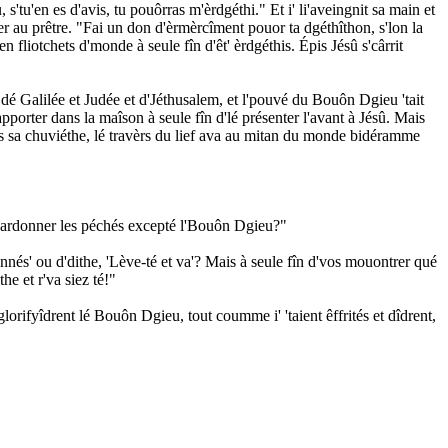
u, s'tu'en es d'avis, tu pouôrras m'èrdgéthi." Et i' li'aveingnit sa main et
ontrer au prêtre. "Fai un don d'èrmèrcîment pouor ta dgéthîthon, s'lon la
fliotchets d'monde à seule fîn d'êt' èrdgéthis. Épis Jésû s'cârrit
lles dé Galilée et Judée et d'Jéthusalem, et l'pouvé du Bouôn Dgieu 'tait
pporter dans la maîson à seule fîn d'lé présenter l'avant à Jésû. Mais
 sus sa chuviéthe, lé travèrs du lief ava au mitan du monde bidéramme
eut pardonner les péchés excepté l'Bouôn Dgieu?"
onnés' ou d'dithe, 'Lève-té et va'? Mais à seule fîn d'vos mouontrer qué
he et r'va siez té!"
 glorifyîdrent lé Bouôn Dgieu, tout coumme i' 'taient êffrités et dîdrent,