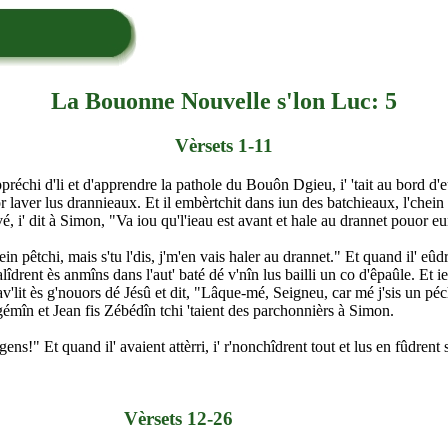
La Bouonne Nouvelle s'lon Luc: 5
Vèrsets 1-11
échi d'li et d'apprendre la pathole du Bouôn Dgieu, i' 'tait au bord d'
r laver lus drannieaux. Et il embèrtchit dans iun des batchieaux, l'chein 
vé, i' dit à Simon, "Va iou qu'l'ieau est avant et hale au drannet pouor 
ein pêtchi, mais s'tu l'dis, j'm'en vais haler au drannet." Et quand il' eû
alîdrent ès anmîns dans l'aut' baté dé v'nîn lus bailli un co d'êpaûle. Et ieu
v'lit ès g'nouors dé Jésû et dit, "Lâque-mé, Seigneu, car mé j'sis un péch
gémîn et Jean fis Zébédîn tchi 'taient des parchonnièrs à Simon.
ens!" Et quand il' avaient attèrri, i' r'nonchîdrent tout et lus en fûdrent s
Vèrsets 12-26