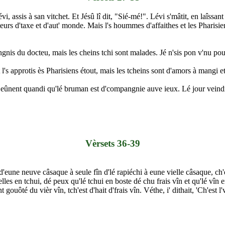
, assis à san vitchet. Et Jésû lî dit, "Sié-mé!". Lévi s'mâtit, en laîssant 
teurs d'taxe et d'aut' monde. Mais l's hoummes d'affaithes et les Pharis
gnis du docteu, mais les cheins tchi sont malades. Jé n'sis pon v'nu pou
et l's approtis ès Pharisiens étout, mais les tcheins sont d'amors à mangi e
 jeûnent quandi qu'lé bruman est d'compangnie auve ieux. Lé jour veindra
Vèrsets 36-39
d'eune neuve câsaque à seule fîn d'lé rapiéchi à eune vielle câsaque, ch'e
telles en tchui, dé peux qu'lé tchui en boste dé chu frais vîn et qu'lé vîn 
gouôté du vièr vîn, tch'est d'hait d'frais vîn. Véthe, i' dithait, 'Ch'est l'