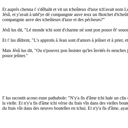
Et auprès chenna i' s'dêhalit et vit un tcheûteux d'taxe tch'avait nom Lévi
Jésû, et y'avait à tabl'ye dé compangnie auve ieux un fliotchet d'tcheû
compangnie auve des tcheûteurs d'taxe et des pécheurs?"
Jésû lus dit, "Lé monde tchi sont d'charme né sont pon pouor êt' souon
Et i' lus dîdrent, "L's approtis à Jean sont d'amors à jeûner et à prier, 
Mais Jésû lus dit, "Ou n'pouvez pon însister qu'les învités ès neuches
pouor jeûner."
I' lus racontit acouo eune pathabole: "N'y'a fis d'âme tchi hale un cliu 
la vielle. Et n'y'a fis d'âme tchi vèrse du frais vîn dans des vielles bou
du frais vîn dans des neuves boutelles en tchui. Et n'y'a fis d'âme, ayant 