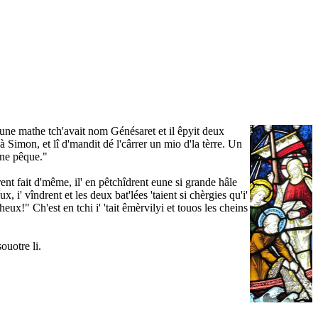
eune mathe tch'avait nom Génésaret et il êpyit deux
à Simon, et lî d'mandit dé l'cârrer un mio d'la tèrre. Un
eune pêque."
drent fait d'même, il' en pêtchîdrent eune si grande hâle
x, i' vîndrent et les deux bat'lées 'taient si chèrgies qu'i'
eux!" Ch'est en tchi i' 'tait êmèrvilyi et touos les cheins
ouotre li.