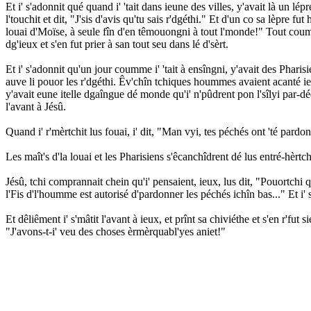
Et i' s'adonnit qué quand i' 'tait dans ieune des villes, y'avait là un lépr
l'touchit et dit, "J'sis d'avis qu'tu sais r'dgéthi." Et d'un co sa lèpre f
louai d'Moïse, à seule fîn d'en têmouongni à tout l'monde!" Tout coumme
dg'ieux et s'en fut prier à san tout seu dans lé d'sèrt.
Et i' s'adonnit qu'un jour coumme i' 'tait à ensîngni, y'avait des Pharisi
auve li pouor les r'dgéthi. Êv'chîn tchiques hoummes avaient acanté ieux
y'avait eune itelle dgaîngue dé monde qu'i' n'pûdrent pon l'sîlyi par-d
l'avant à Jésû.
Quand i' r'mèrtchit lus fouai, i' dit, "Man vyi, tes péchés ont 'té pardo
Les maît's d'la louai et les Pharisiens s'êcanchîdrent dé lus entré-hèrt
Jésû, tchi comprannait chein qu'i' pensaient, ieux, lus dit, "Pouortchi 
l'Fis d'l'houmme est autorisé d'pardonner les péchés ichîn bas..." Et i' s
Et dêliêment i' s'mâtit l'avant à ieux, et prînt sa chiviéthe et s'en r'fu
"J'avons-t-i' veu des choses èrmèrquabl'yes aniet!"