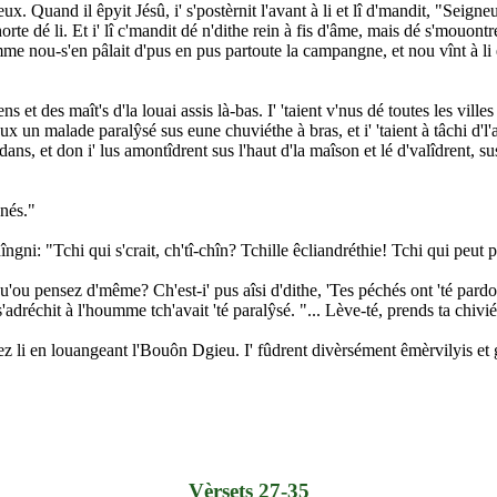
eux. Quand il êpyit Jésû, i' s'postèrnit l'avant à li et lî d'mandit, "Seigne
ut horte dé li. Et i' lî c'mandit dé n'dithe rein à fis d'âme, mais dé s'mou
 nou-s'en pâlait d'pus en pus partoute la campangne, et nou vînt à li en 
ens et des maît's d'la louai assis là-bas. I' 'taient v'nus dé toutes les vi
 un malade paralŷsé sus eune chuviéthe à bras, et i' 'taient à tâchi d'l'a
édans, et don i' lus amontîdrent sus l'haut d'la maîson et lé d'valîdrent,
nnés."
chîngni: "Tchi qui s'crait, ch'tî-chîn? Tchille êcliandréthie! Tchi qui p
qu'ou pensez d'même? Ch'est-i' pus aîsi d'dithe, 'Tes péchés ont 'té pard
'adréchit à l'houmme tch'avait 'té paralŷsé. "... Lève-té, prends ta chiviét
t siez li en louangeant l'Bouôn Dgieu. I' fûdrent divèrsément êmèrvilyis et
Vèrsets 27-35