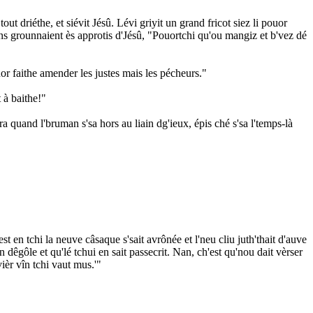
tout driéthe, et siévit Jésû. Lévi griyit un grand fricot siez li pouor
iens grounnaient ès approtis d'Jésû, "Pouortchi qu'ou mangiz et b'vez dé
or faithe amender les justes mais les pécheurs."
t à baithe!"
 quand l'bruman s'sa hors au liain dg'ieux, épis ché s'sa l'temps-là
st en tchi la neuve câsaque s'sait avrônée et l'neu cliu juth'thait d'auve
en dêgôle et qu'lé tchui en sait passecrit. Nan, ch'est qu'nou dait vèrser
vièr vîn tchi vaut mus.'"