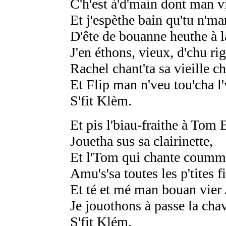
C'h'est à'd'main dont man v
Et j'espèthe bain qu'tu n'm
D'ête de bouanne heuthe à 
J'en éthons, vieux, d'chu ri
Rachel chant'ta sa vieille c
Et Flip man n'veu tou'cha l'
S'fit Klèm.
Et pis l'biau-fraithe à Tom 
Jouetha sus sa clairinette,
Et l'Tom qui chante coumme
Amu's'sa toutes les p'tites fi
Et té et mé man bouan vier
Je jouothons à passe la chav
S'fit Klém.