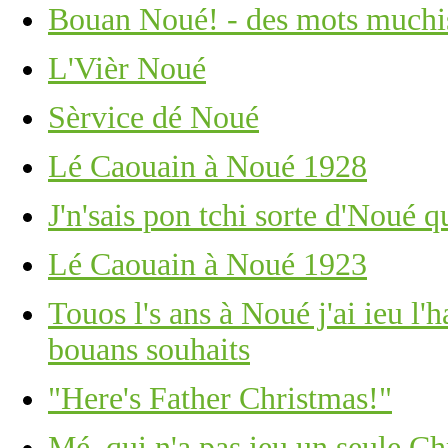
Bouan Noué! - des mots muchi
L'Vièr Noué
Sèrvice dé Noué
Lé Caouain à Noué 1928
J'n'sais pon tchi sorte d'Noué 
Lé Caouain à Noué 1923
Touos l's ans à Noué j'ai ieu l'
bouans souhaits
"Here's Father Christmas!"
Mé, qui n'a pas ieu un seule C