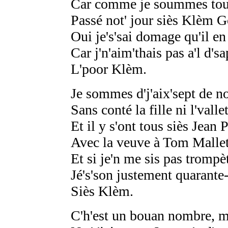
Car comme je soummes tous
Passé not' jour siès Klèm 
Oui je's'sai domage qu'il en 
Car j'n'aim'thais pas a'l d'sa
L'poor Klèm.
Je sommes d'j'aix'sept de not
Sans conté la fille ni l'vallet
Et il y s'ont tous siès Jean 
Avec la veuve à Tom Mallet
Et si je'n me sis pas trompè
Jé's'son justement quarante-
Siès Klèm.
C'h'est un bouan nombre, m