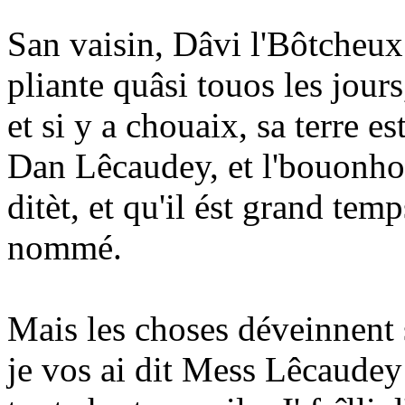
San vaisin, Dâvi l'Bôtcheux es
pliante quâsi touos les jours
et si y a chouaix, sa terre e
Dan Lêcaudey, et l'bouonhom
ditèt, et qu'il ést grand tem
nommé.
Mais les choses déveinnent
je vos ai dit Mess Lêcaude