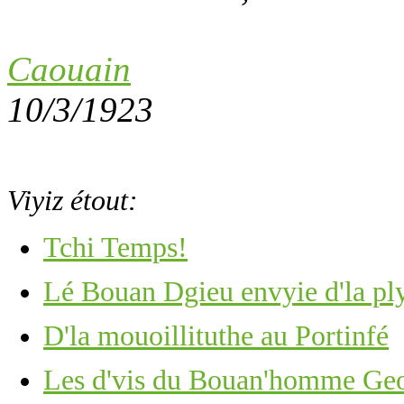
Caouain
10/3/1923
Viyiz étout:
Tchi Temps!
Lé Bouan Dgieu envyie d'la pl
D'la mouoillituthe au Portinfé
Les d'vis du Bouan'homme Ge