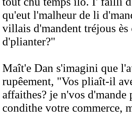
tout chu temps ilo. I' faîlli 
qu'eut l'malheur de li d'mand
villais d'mandent tréjous è
d'plianter?"
Maît'e Dan s'imagini que l'autr
rupêement, "Vos pliaît-il av
affaithes? je n'vos d'mande
condithe votre commerce, mé,