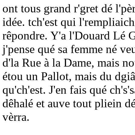
ont tous grand r'gret dé l'pèr
idée. tch'est qui l'rempliaich
rêpondre. Y'a l'Douard Lé Gr
j'pense qué sa femme né veu
d'la Rue à la Dame, mais n
étou un Pallot, mais du dgiât
qu'ch'est. J'en fais qué ch's
dêhalé et auve tout pliein dé
vèrra.