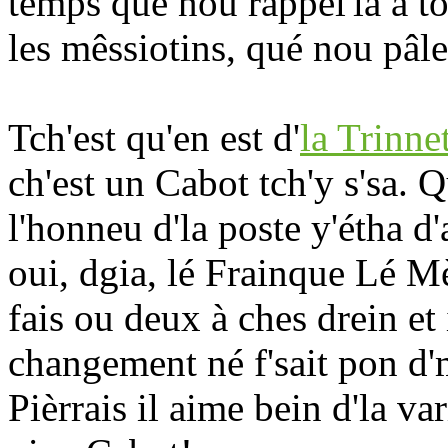
temps qué nou rappel'la à to
les mêssiotins, qué nou pâle 
Tch'est qu'en est d'
la Trinne
ch'est un Cabot tch'y s'sa. 
l'honneu d'la poste y'étha d'
oui, dgia, lé Frainque Lé M
fais ou deux à ches drein et 
changement né f'sait pon d
Pièrrais il aime bein d'la va