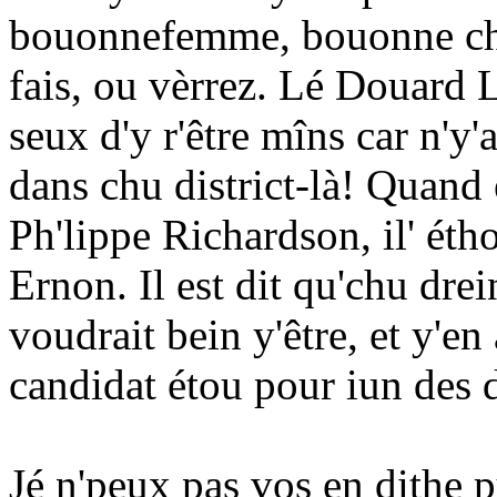
bouonnefemme, bouonne cha
fais, ou vèrrez. Lé Douard L
seux d'y r'être mîns car n'y
dans chu district-là! Quand 
Ph'lippe Richardson, il' étho
Ernon. Il est dit qu'chu d
voudrait bein y'être, et y'en 
candidat étou pour iun des di
Jé n'peux pas vos en dithe p