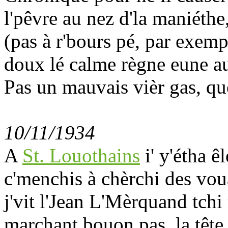
l'pêvre au nez d'la maniéthe, 
(pas à r'bours pé, par exemp
doux lé calme règne eune aut
Pas un mauvais vièr gas, qu
10/11/1934
A
St. Louothains
i' y'étha ê
c'menchis à chèrchi des vou
j'vit l'Jean L'Mèrquand tchi
marchant bouon pas, la tête e