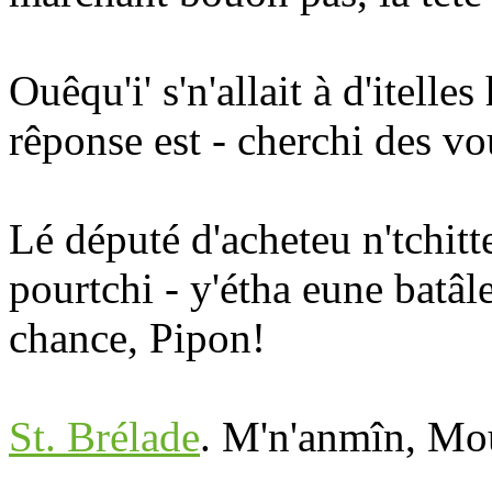
Ouêqu'i' s'n'allait à d'itell
rêponse est - cherchi des vo
Lé député d'acheteu n'tchitt
pourtchi - y'étha eune bat
chance, Pipon!
St. Brélade
. M'n'anmîn, Mou