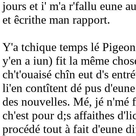
jours et i' m'a r'fallu eune
et êcrithe man rapport.
Y'a tchique temps lé Pigeon 
y'en a iun) fit la même chos
ch't'ouaisé chîn eut d's ent
li'en contîtent dé pus d'eune 
des nouvelles. Mé, jé n'mé 
ch'est pour d;s affaithes d'l
procédé tout à fait d'eune di