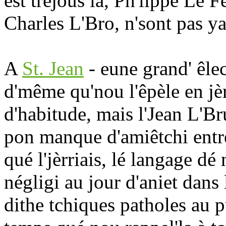
est tréjous là, Ph'lippe Lé
Charles L'Bro, n'sont pas ya
A
St. Jean
- eune grand' êlec
d'même qu'nou l'êpèle en jèr
d'habitude, mais l'Jean L'Br
pon manque d'amiêtchi entre
qué l'jèrriais, lé langage d
négligi au jour d'aniet dans l
dithe tchiques patholes au pus