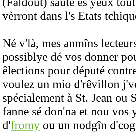
(Faldout) saute ès yeux tout
vèrront dans l's Etats tchiq
Né v'là, mes anmîns lecteurs 
possiblye dé vos donner pou
êlections pour député contre
voulez un mio d'rêvillon j'vo
spécialement à St. Jean ou S
fanne sé don'na et nou vos y
d'
fromy
ou un nodgîn d'cogn