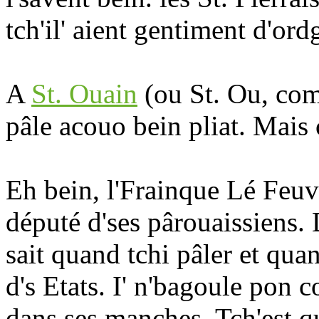
tch'il' aient gentiment d'ordg
A
St. Ouain
(ou St. Ou, com
pâle acouo bein pliat. Mais c
Eh bein, l'Frainque Lé Feuvr
député d'ses pârouaissiens. 
sait quand tchi pâler et qua
d's Etats. I' n'bagoule pon 
dans ses manches. Tch'est qu