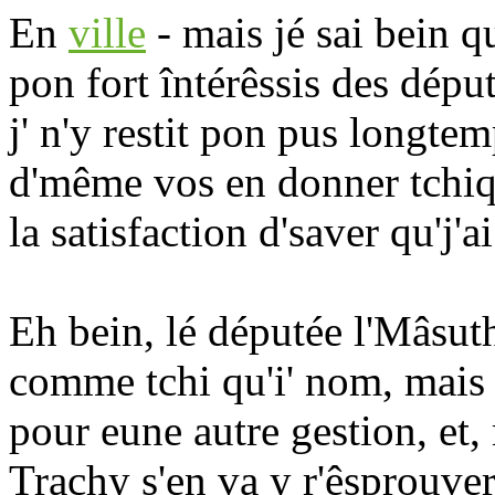
En
ville
- mais jé sai bein 
pon fort întérêssis des député
j' n'y restit pon pus longtemps
d'même vos en donner tchique
la satisfaction d'saver qu'j'
Eh bein, lé députée l'Mâsuth
comme tchi qu'i' nom, mais 
pour eune autre gestion, et,
Trachy s'en va y r'êsprouv