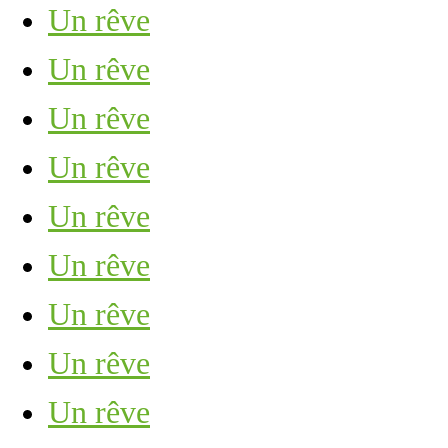
Un rêve
Un rêve
Un rêve
Un rêve
Un rêve
Un rêve
Un rêve
Un rêve
Un rêve