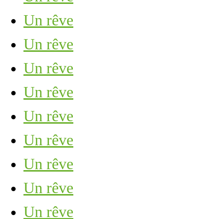
Un rêve
Un rêve
Un rêve
Un rêve
Un rêve
Un rêve
Un rêve
Un rêve
Un rêve