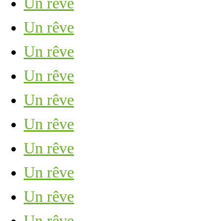
Un rêve
Un rêve
Un rêve
Un rêve
Un rêve
Un rêve
Un rêve
Un rêve
Un rêve
Un rêve