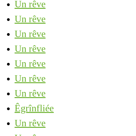
Un rêve
Un rêve
Un rêve
Un rêve
Un rêve
Un rêve
Un rêve
Êgrînfliée
Un rêve