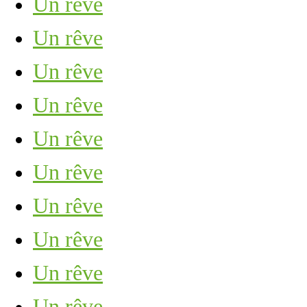
Un rêve
Un rêve
Un rêve
Un rêve
Un rêve
Un rêve
Un rêve
Un rêve
Un rêve
Un rêve