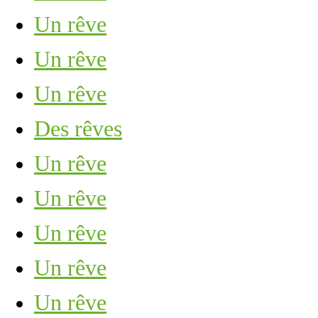
Un rêve
Un rêve
Un rêve
Des rêves
Un rêve
Un rêve
Un rêve
Un rêve
Un rêve