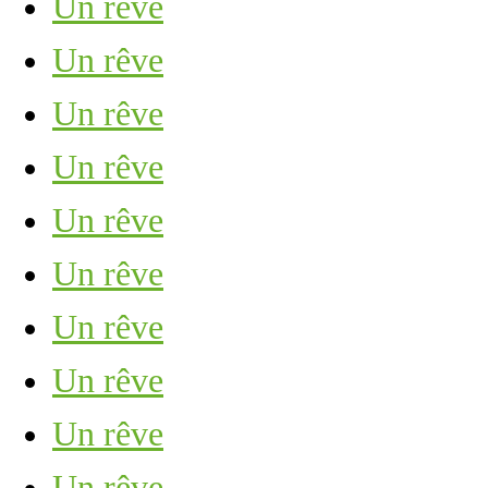
Un rêve
Un rêve
Un rêve
Un rêve
Un rêve
Un rêve
Un rêve
Un rêve
Un rêve
Un rêve