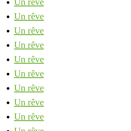
Un rêve
Un rêve
Un rêve
Un rêve
Un rêve
Un rêve
Un rêve
Un rêve
Un rêve
Un rêve