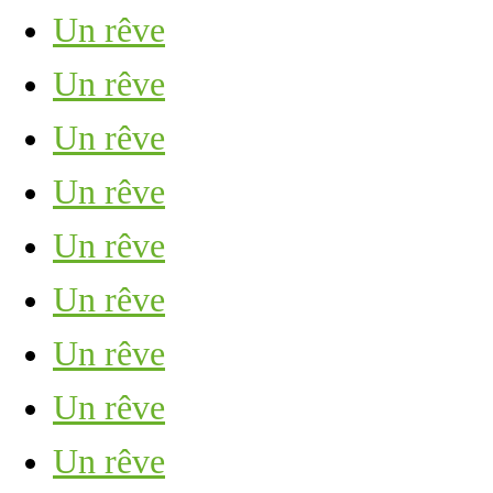
Un rêve
Un rêve
Un rêve
Un rêve
Un rêve
Un rêve
Un rêve
Un rêve
Un rêve