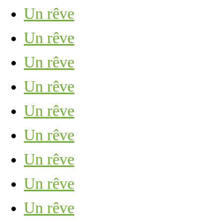
Un rêve
Un rêve
Un rêve
Un rêve
Un rêve
Un rêve
Un rêve
Un rêve
Un rêve