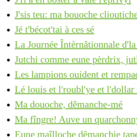
J'sis teu: ma bouoche clioutich
Jé t'bécot'tai à ces sé
La Journée Întèrnâtionnale d'l
Jutchi comme eune pèrdrix, ju
Les lampions ouident et rempa
Lé louis et l'roubl'ye et l'dolla
Ma douoche, dêmanche-mé
Ma fîngre! Auve un quarchonny
Eune maîlloche dêmanchie tape 