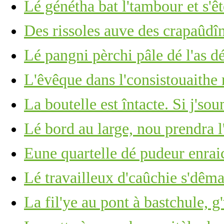
Lé génétha bat l'tambour et s'ê
Des rissoles auve des crapaûdî
Lé pangni pèrchi pâle dé l'as d
L'êvêque dans l'consistouaithe
La boutelle est întacte. Si j's
Lé bord au large, nou prendra l
Eune quartelle dé pudeur enrai
Lé travailleux d'caûchie s'dêm
La fil'ye au pont à bastchule, g