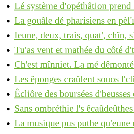
Lé système d'opéthâtion prend 
La gouâle dé pharisiens en pèl'
Ieune, deux, trais, quat', chîn, s
Tu'as vent et mathée du côté d'
Ch'est mînniet. La mé dêmonté
Les êponges craûlent souos l'cli
Êcliôre des boursées d'beusses 
Sans ombréthie l's êcaûdeûthe
La musique pus puthe qu'eune r