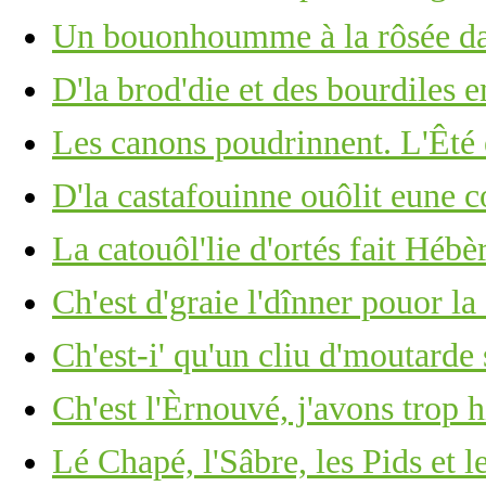
Un bouonhoumme à la rôsée d
D'la brod'die et des bourdiles e
Les canons poudrinnent. L'Êté 
D'la castafouinne ouôlit eune 
La catouôl'lie d'ortés fait Hébèr
Ch'est d'graie l'dînner pouor la 
Ch'est-i' qu'un cliu d'moutarde
Ch'est l'Èrnouvé, j'avons trop 
Lé Chapé, l'Sâbre, les Pids et l