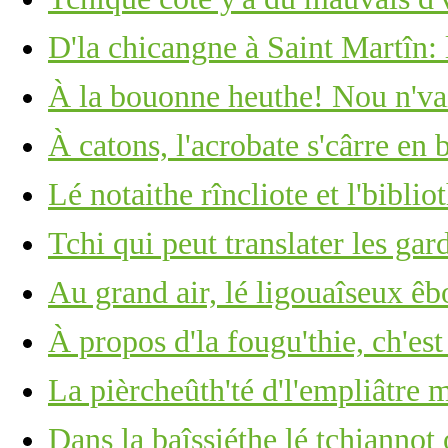
D'la chicangne à Saint Martîn: 
À la bouonne heuthe! Nou n'vait
À catons, l'acrobate s'cârre en 
Lé notaithe rîncliote et l'biblio
Tchi qui peut translater les ga
Au grand air, lé ligouaîseux êb
À propos d'la fougu'thie, ch'est
La pièrcheûth'té d'l'empliâtre
Dans la baîssiéthe lé tchiannot