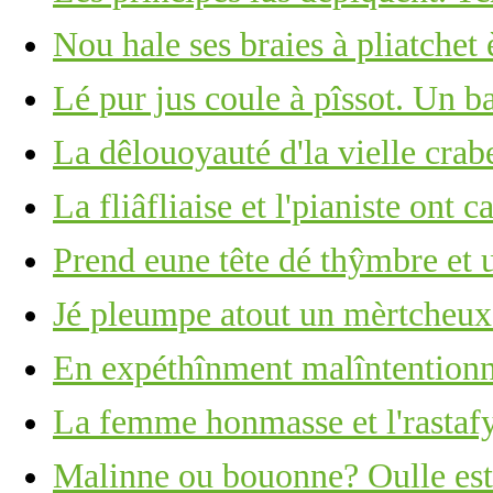
Nou hale ses braies à pliatche
Lé pur jus coule à pîssot. Un b
La dêlouoyauté d'la vielle crabe
La fliâfliaise et l'pianiste ont c
Prend eune tête dé thŷmbre et u
Jé pleumpe atout un mèrtcheu
En expéthînment malîntention
La femme honmasse et l'rastaf
Malinne ou bouonne? Oulle est 