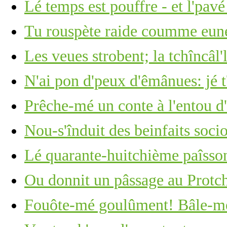
Lé temps est pouffre - et l'pavé
Tu rouspète raide coumme eune 
Les veues strobent; la tchîncâl'l
N'ai pon d'peux d'êmânues: jé t
Prêche-mé un conte à l'entou d'l
Nou-s'înduit des beinfaits soc
Lé quarante-huitchième paîsson
Ou donnit un pâssage au Protc
Fouôte-mé goulûment! Bâle-mé