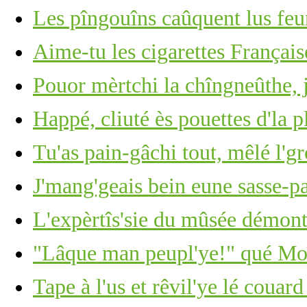
Les pîngouîns caûquent lus feu
Aime-tu les cigarettes Français
Pouor mèrtchi la chîngneûthe, j
Happé, cliuté ès pouettes d'la p
Tu'as pain-gâchi tout, mêlé l'g
J'mang'geais bein eune sasse-pa
L'expèrtîs'sie du mûsée démont
"Lâque man peupl'ye!" qué Moï
Tape à l'us et rêvil'ye lé couar