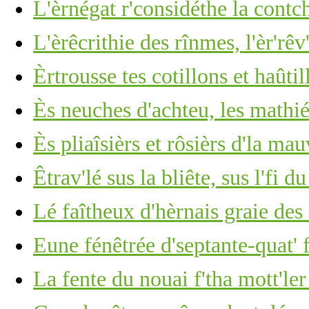
L'èrnégat r'considéthe la cont
L'èrêcrithie des rînmes, l'èr'rêv
Èrtrousse tes cotillons et haûti
Ès neuches d'achteu, les mathiés
Ès pliaîsièrs et rôsièrs d'la mau
Êtrav'lé sus la bliête, sus l'fi d
Lé faîtheux d'hèrnais graie des
Eune fénêtrée d'septante-quat' 
La fente du nouai f'tha mott'ler