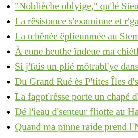
"Noblièche oblyige," qu'lé Sie
La rêsistance s'examinne et r'g
La tchênée êplieunmée au Stemb
À eune heuthe îndeue ma chié
Si j'fais un plié môtrabl'ye dan
Du Grand Rué ès P'tites Îles d'
La fagot'rêsse porte un chapé d
Dé l'ieau d'senteur fliotte au 
Quand ma pinne raide prend l'N