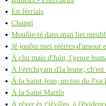
En Jèrriais
Changi
Mouôle-té dans man liet meub
Jé jouôte mes pièrres d'amour 
À chu mais d'Juîn, l'genre huma
À l'èrtchiyant d'la leune, ch'est
À la Saint Jean, un tou du J'va
À la Saint Martîn
À rêver ès r'lévâles, à l'êviden