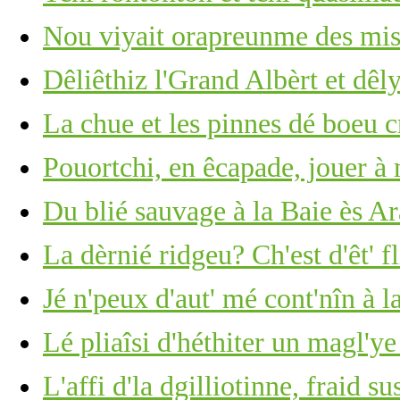
Nou viyait orapreunme des mis
Dêliêthiz l'Grand Albèrt et dêl
La chue et les pinnes dé boeu c
Pouortchi, en êcapade, jouer à
Du blié sauvage à la Baie ès A
La dèrnié ridgeu? Ch'est d'êt' f
Jé n'peux d'aut' mé cont'nîn à l
Lé pliaîsi d'héthiter un magl'ye
L'affi d'la dgilliotinne, fraid su