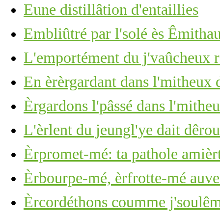
Eune distillâtion d'entaillies
Embliûtré par l'solé ès Êmitha
L'emportément du j'vaûcheux r'
En èrèrgardant dans l'mitheux d
Èrgardons l'pâssé dans l'mitheu
L'èrlent du jeungl'ye dait dêro
Èrpromet-mé: ta pathole amièr
Èrbourpe-mé, èrfrotte-mé auve 
Èrcordéthons coumme j'soulêmes