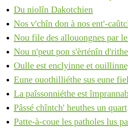
Du niolîn Dakotchien
Nos v'chîn don à nos ent'-caûtch
Nou file des allouongnes par le
Nou n'peut pon s'èrténîn d'rithe
Oulle est enclyinne et ouillinn
Eune ouothilliéthe sus eune fie
La paîssonniéthe est împrannab
Pâssé chîntch' heuthes un quart,
Patte-à-coue les patholes lus p