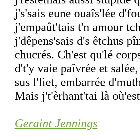
j's'sais eune ouaîs'lée d'fo
j'empaût'tais t'n amour tch
j'dêpens'sais d's êtchus p
chucrés. Ch'est qu'lé corp
d't'y vaie paîvrée et salée,
sus l'liet, embarrée d'mut
Mais j't'èrhant'tai là où'est
Geraint Jennings