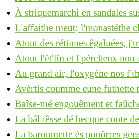
À striquemarchi en sandales sus
L'affaithe meut; l'monastéthe c
Atout des rétinnes êgaluées, j't
Atout l'êt'lîn et l'pèrcheux nou-
Au grand air, l'oxygène nos f't
Avèrtis coumme eune futhette
Baîse-mé engouêment et faûch
La bâl'rêsse dé becque conte d
La baronmette ès pouôrres gens