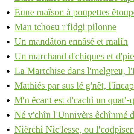
Eune maîson à poupettes êtoupé
Man tchoeu r'fidgi pilonne
Un mandâton ennâsé et malîn
Un marchand d'chiques et d'piea
La Martchise dans l'melgreu, l'
Mathiés par sus lé g'nêt, l'înca
M'n êcant est d'cachi un quat'-
Né v'chîn l'Unnivèrs êchînmé d
Nièrchi Nic'lesse, ou l'codpîser