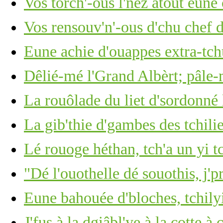
Vos torch'-ous l'nez atout eun
Vos rensouv'n'-ous d'chu chef 
Eune achie d'ouappes extra-tch
Dêlié-mé l'Grand Albèrt; pâle-
La rouôlade du liet d'sordonné 
La gib'thie d'gambes des tchili
Lé rouoge héthan, tch'a un yi t
"Dé l'ouothelle dé souothis, j'p
Eune bahouée d'bloches, tchilyi
J'fus à la dgiâbl'ye à la cotte 