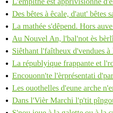
L'empithe est apprivisionné d'e
Des bêtes à êcale, d'aut' bêtes 
La mathée s'dêpend. Hors auve
Au Nouvel An, l'bal'not ès bèrl
Siêthant l'faîtheux d'vendues à
La républyique frappante et l'
Encouonn'te l'èrprésentati d'p
Les ouothelles d'eune arche n'e
Dans l'Vièr Marchi l'p'tit pîng
S'nou joue à la galette ou à la 