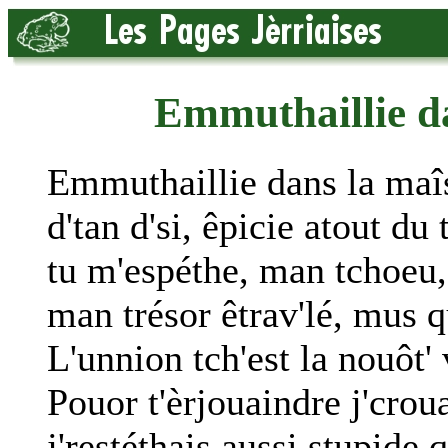
Emmuthaillie d
Emmuthaillie dans la maî
d'tan d'si, êpicie atout du
tu m'espéthe, man tchoeu, s
man trésor êtrav'lé, mus q
L'unnion tch'est la nouôt' 
Pouor t'èrjouaindre j'crou
j'restéthais aussi stupide 