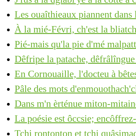
Les ouaîthieaux piannent dans 
À la mié-Févri, ch'est la bliatc
Pié-mais qu'la pie d'mé malpatt
Dêfripe la patache, dêfrâlîngue 
En Cornouaille, l'docteu à bête
Pâle des mots d'enmouothach'ch
Dans m'n èrténue miton-mitain
La poésie est ôccsie; encôffrez-
Tchi rontonton et tchi quâsima