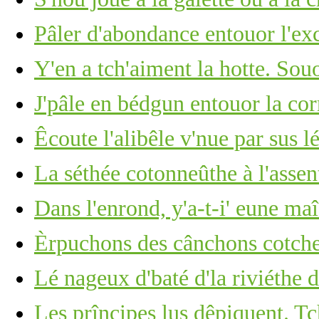
Pâler d'abondance entouor l'ex
Y'en a tch'aiment la hotte. Souo
J'pâle en bédgun entouor la co
Êcoute l'alibêle v'nue par sus lé
La séthée cotonneûthe à l'assen
Dans l'enrond, y'a-t-i' eune ma
Èrpuchons des cânchons cotchet
Lé nageux d'baté d'la riviéthe d
Les prîncipes lus dêpiquent. Tc