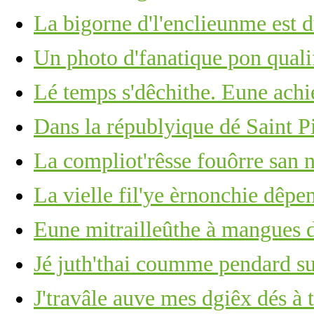
La bigorne d'l'enclieunme est du
Un photo d'fanatique pon quali
Lé temps s'dêchithe. Eune achi
Dans la républyique dé Saint P
La compliot'rêsse fouôrre san n
La vielle fil'ye èrnonchie dêpe
Eune mitrailleûthe à mangues d
Jé juth'thai coumme pendard su
J'travâle auve mes dgiêx dés à 