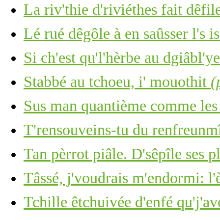
La riv'thie d'riviéthes fait dêfile
Lé rué dêgôle à en saûsser l's i
Si ch'est qu'l'hèrbe au dgiâbl'y
Stabbé au tchoeu, i' mouothit
(
Sus man quantième comme les c
T'rensouveins-tu du renfreunm
Tan pèrrot piâle. D'sêpîle ses p
Tâssé, j'voudrais m'endormi: l'
Tchille êtchuivée d'enfé qu'j'av