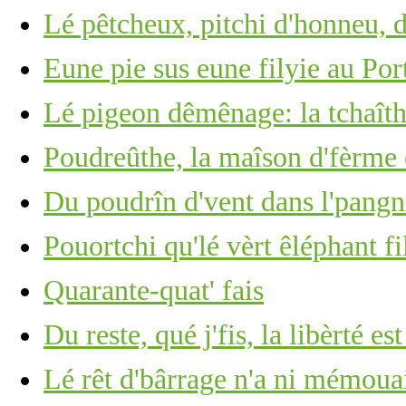
Lé pêtcheux, pitchi d'honneu, 
Eune pie sus eune filyie au Por
Lé pigeon dêmênage: la tchaîth
Poudreûthe, la maîson d'fèrme 
Du poudrîn d'vent dans l'pangn
Pouortchi qu'lé vèrt êléphant fi
Quarante-quat' fais
Du reste, qué j'fis, la libèrté es
Lé rêt d'bârrage n'a ni mémoua