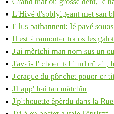
Grand mât ou grôsse dent, lé 
L'Hivé d'soblyigeant met san b
I' lus pathannent: lé pavé souos
Il est à ramonter touos les gal
J'ai mèrtchi man nom sus un ou
J'avais l'tchoeu tchi m'brûlait, 
J'craque du pônchet pouor criti
J'happ'thai tan mâtchîn
J'pithouette êpèrdu dans la Rue
J'ri à en boster à vaie l'êprivyi