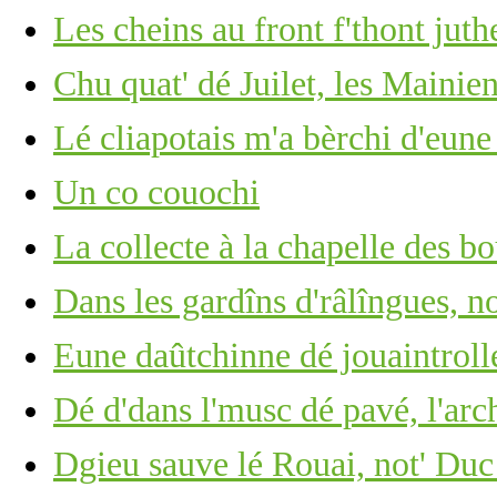
Les cheins au front f'thont ju
Chu quat' dé Juilet, les Mainie
Lé cliapotais m'a bèrchi d'eun
Un co couochi
La collecte à la chapelle des bo
Dans les gardîns d'râlîngues, no
Eune daûtchinne dé jouaintrolle,
Dé d'dans l'musc dé pavé, l'arc
Dgieu sauve lé Rouai, not' Duc