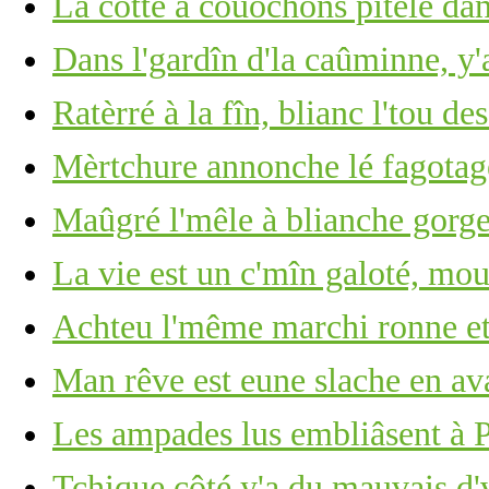
La cotte à couochons pitèle dan
Dans l'gardîn d'la caûminne, y
Ratèrré à la fîn, blianc l'tou de
Mèrtchure annonche lé fagotage
Maûgré l'mêle à blianche gorge 
La vie est un c'mîn galoté, mou
Achteu l'même marchi ronne et
Man rêve est eune slache en ava
Les ampades lus embliâsent à
Tchique côté y'a du mauvais d'