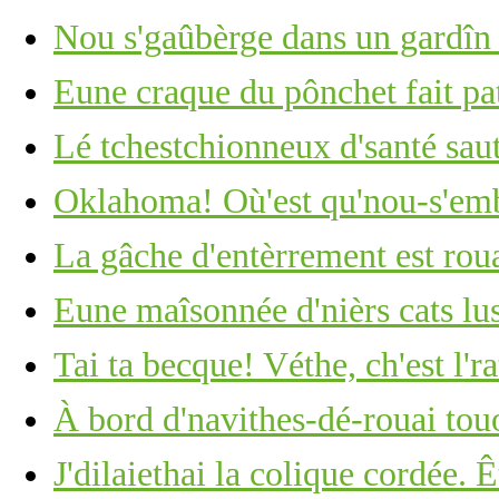
Nou s'gaûbèrge dans un gardîn
Eune craque du pônchet fait pat
Lé tchestchionneux d'santé saut
Oklahoma! Où'est qu'nou-s'em
La gâche d'entèrrement est roua
Eune maîsonnée d'nièrs cats lus
Tai ta becque! Véthe, ch'est l'ra
À bord d'navithes-dé-rouai tou
J'dilaiethai la colique cordée. 