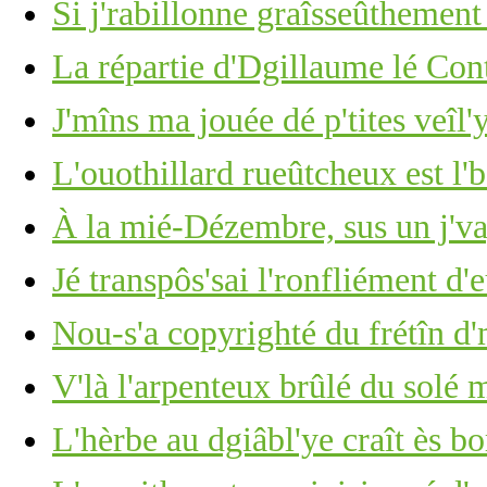
Si j'rabillonne graîsseûthement
La répartie d'Dgillaume lé Con
J'mîns ma jouée dé p'tites veîl'
L'ouothillard rueûtcheux est l'
À la mié-Dézembre, sus un j'v
Jé transpôs'sai l'ronfliément d'
Nou-s'a copyrighté du frétîn d
V'là l'arpenteux brûlé du solé 
L'hèrbe au dgiâbl'ye craît ès b