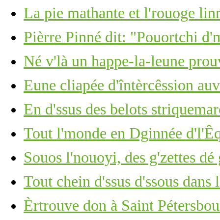
La pie mathante et l'rouoge lin
Pièrre Pinné dit: "Pouortchi d'
Né v'là un happe-la-leune pro
Eune cliapée d'întèrcêssion au
En d'ssus des belots striquemarc
Tout l'monde en Dginnée d'l'Êq
Souos l'nouoyi, des g'zettes dé 
Tout chein d'ssus d'ssous dans 
Èrtrouve don à Saint Pétersbour