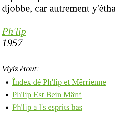
djobbe, car autrement y'étha 
Ph'lip
1957
Viyiz étout:
Îndex dé Ph'lip et Mêrrienne
Ph'lip Est Bein Mârri
Ph'lip a l's esprits bas