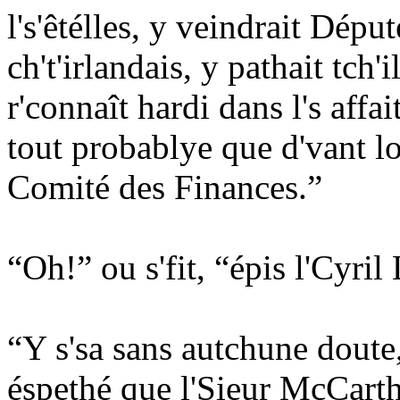
l's'êtélles, y veindrait Dépu
ch't'irlandais, y pathait tch'il
r'connaît hardi dans l's affa
tout probablye que d'vant l
Comité des Finances.”
“Oh!” ou s'fit, “épis l'Cyri
“Y s'sa sans autchune doute, l
éspethé que l'Sieur McCarth