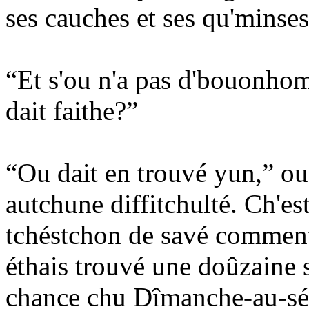
ses cauches et ses qu'minses
“Et s'ou n'a pas d'bouonhom
dait faithe?”
“Ou dait en trouvé yun,” ou 
autchune diffitchulté. Ch'e
tchéstchon de savé comment
éthais trouvé une doûzaine s
chance chu Dîmanche-au-sé-l