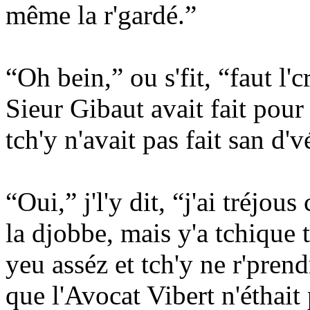
même la r'gardé.”
“Oh bein,” ou s'fit, “faut l'
Sieur Gibaut avait fait pour
tch'y n'avait pas fait san 
“Oui,” j'l'y dit, “j'ai tréjou
la djobbe, mais y'a tchique t
yeu asséz et tch'y ne r'pren
que l'Avocat Vibert n'éthait p