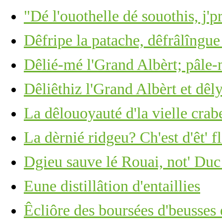
"Dé l'ouothelle dé souothis, j'p
Dêfripe la patache, dêfrâlîngue 
Dêlié-mé l'Grand Albèrt; pâle-
Dêliêthiz l'Grand Albèrt et dêl
La dêlouoyauté d'la vielle crabe
La dèrnié ridgeu? Ch'est d'êt' f
Dgieu sauve lé Rouai, not' Duc
Eune distillâtion d'entaillies
Êcliôre des boursées d'beusses 