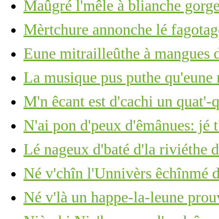
Maûgré l'mêle à blianche gorge 
Mèrtchure annonche lé fagotage
Eune mitrailleûthe à mangues d
La musique pus puthe qu'eune r
M'n êcant est d'cachi un quat'-
N'ai pon d'peux d'êmânues: jé t
Lé nageux d'baté d'la riviéthe d
Né v'chîn l'Unnivèrs êchînmé d
Né v'là un happe-la-leune pro