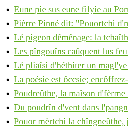
Eune pie sus eune filyie au Por
Pièrre Pinné dit: "Pouortchi d'
Lé pigeon dêmênage: la tchaîth
Les pîngouîns caûquent lus feu
Lé pliaîsi d'héthiter un magl'ye
La poésie est ôccsie; encôffrez-
Poudreûthe, la maîson d'fèrme 
Du poudrîn d'vent dans l'pangn
Pouor mèrtchi la chîngneûthe, j