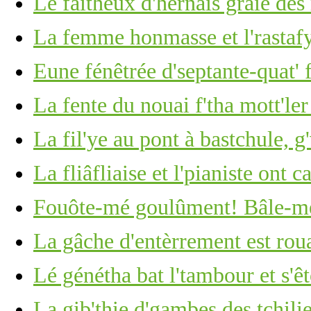
Lé faîtheux d'hèrnais graie des
La femme honmasse et l'rastaf
Eune fénêtrée d'septante-quat' 
La fente du nouai f'tha mott'ler
La fil'ye au pont à bastchule, g
La fliâfliaise et l'pianiste ont c
Fouôte-mé goulûment! Bâle-mé
La gâche d'entèrrement est roua
Lé génétha bat l'tambour et s'ê
La gib'thie d'gambes des tchili