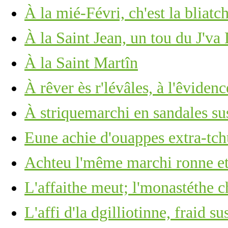
À la mié-Févri, ch'est la bliatc
À la Saint Jean, un tou du J'va
À la Saint Martîn
À rêver ès r'lévâles, à l'êviden
À striquemarchi en sandales sus
Eune achie d'ouappes extra-tch
Achteu l'même marchi ronne et
L'affaithe meut; l'monastéthe c
L'affi d'la dgilliotinne, fraid su