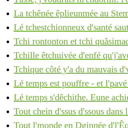
La tchênée êplieunmée au Stemb
Lé tchestchionneux d'santé saut
Tchi rontonton et tchi quâsima
Tchille êtchuivée d'enfé qu'j'av
Tchique côté y'a du mauvais d'
Lé temps est pouffre - et l'pavé
Lé temps s'dêchithe. Eune achi
Tout chein d'ssus d'ssous dans 
Tout l'monde en Dginnée d'l'Êq