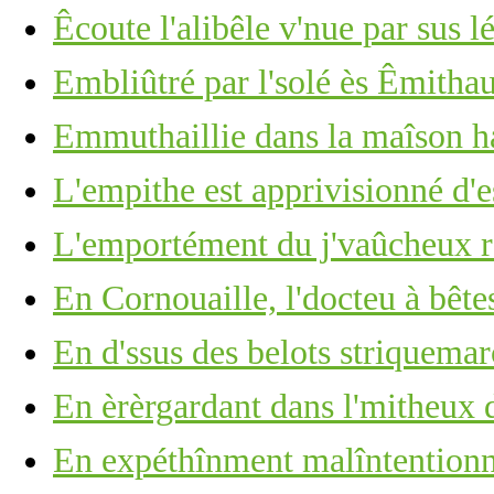
Êcoute l'alibêle v'nue par sus lé
Embliûtré par l'solé ès Êmitha
Emmuthaillie dans la maîson h
L'empithe est apprivisionné d'e
L'emportément du j'vaûcheux r'
En Cornouaille, l'docteu à bête
En d'ssus des belots striquemarc
En èrèrgardant dans l'mitheux d
En expéthînment malîntention