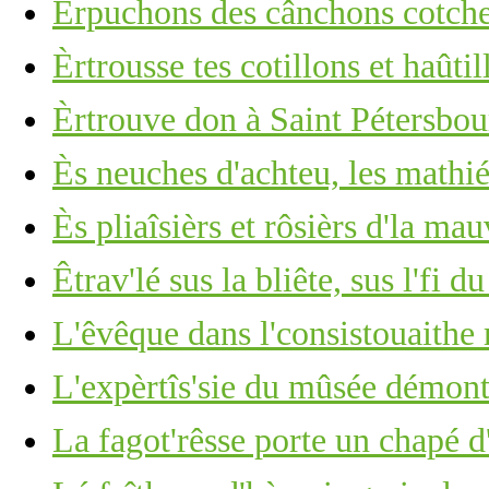
Èrpuchons des cânchons cotchet
Èrtrousse tes cotillons et haûti
Èrtrouve don à Saint Pétersbour
Ès neuches d'achteu, les mathiés
Ès pliaîsièrs et rôsièrs d'la mau
Êtrav'lé sus la bliête, sus l'fi d
L'êvêque dans l'consistouaithe
L'expèrtîs'sie du mûsée démont
La fagot'rêsse porte un chapé d