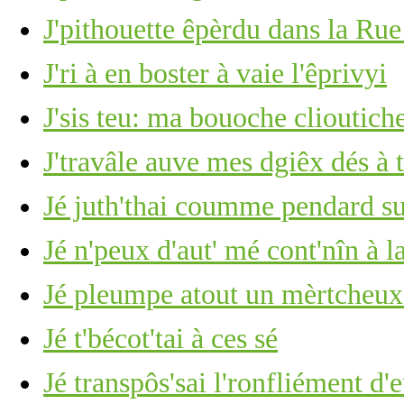
J'pithouette êpèrdu dans la Rue
J'ri à en boster à vaie l'êprivyi
J'sis teu: ma bouoche clioutich
J'travâle auve mes dgiêx dés à 
Jé juth'thai coumme pendard su
Jé n'peux d'aut' mé cont'nîn à l
Jé pleumpe atout un mèrtcheu
Jé t'bécot'tai à ces sé
Jé transpôs'sai l'ronfliément d'