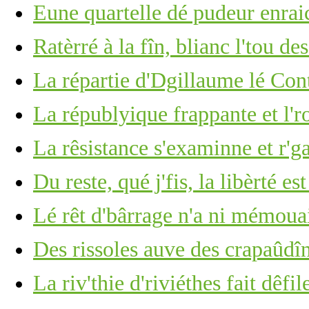
Eune quartelle dé pudeur enrai
Ratèrré à la fîn, blianc l'tou de
La répartie d'Dgillaume lé Con
La républyique frappante et l'
La rêsistance s'examinne et r'g
Du reste, qué j'fis, la libèrté es
Lé rêt d'bârrage n'a ni mémoua
Des rissoles auve des crapaûdî
La riv'thie d'riviéthes fait dêfile