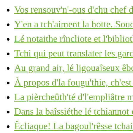
Vos rensouv'n'-ous d'chu chef 
Y'en a tch'aiment la hotte. Souo
Lé notaithe rîncliote et l'biblio
Tchi qui peut translater les ga
Au grand air, lé ligouaîseux êb
À propos d'la fougu'thie, ch'est
La pièrcheûth'té d'l'empliâtre
Dans la baîssiéthe lé tchiannot
Êcliaque! La bagoul'rêsse tchai