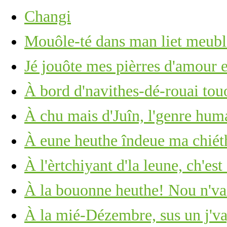
Changi
Mouôle-té dans man liet meub
Jé jouôte mes pièrres d'amour 
À bord d'navithes-dé-rouai tou
À chu mais d'Juîn, l'genre huma
À eune heuthe îndeue ma chié
À l'èrtchiyant d'la leune, ch'est
À la bouonne heuthe! Nou n'vait
À la mié-Dézembre, sus un j'v