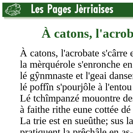
À catons, l'acrob
À catons, l'acrobate s'cârre 
la mèrquérole s'enronche en
lé gŷnmnaste et l'geai dans
lé poffîn s'pourjôle à l'ento
Lé tchîmpanzé mouontre des 
à faithe rithe eune cottée dé 
La trie est en sueûthe; sus 
pratiquent la prêchâle en as