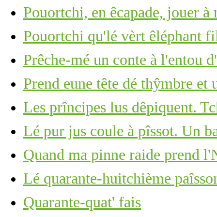
Pouortchi, en êcapade, jouer à
Pouortchi qu'lé vèrt êléphant fi
Prêche-mé un conte à l'entou d'l
Prend eune tête dé thŷmbre et u
Les prîncipes lus dêpiquent. Tc
Lé pur jus coule à pîssot. Un b
Quand ma pinne raide prend l'N
Lé quarante-huitchième paîsson
Quarante-quat' fais