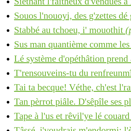
Siêthant l'faîtheux d'vendues à
Souos l'nouoyi, des g'zettes dé 
Stabbé au tchoeu, i' mouothit
(
Sus man quantième comme les c
Lé système d'opéthâtion prend 
T'rensouveins-tu du renfreunm
Tai ta becque! Véthe, ch'est l'ra
Tan pèrrot piâle. D'sêpîle ses p
Tape à l'us et rêvil'ye lé couar
Tâssé, j'voudrais m'endormi: l'