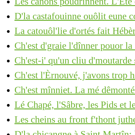
Les canons poudrinnent. L'Êté 
D'la castafouinne ouôlit eune 
La catouôl'lie d'ortés fait Hébèr
Ch'est d'graie l'dînner pouor la 
Ch'est-i' qu'un cliu d'moutarde
Ch'est l'Èrnouvé, j'avons trop 
Ch'est mînniet. La mé dêmonté
Lé Chapé, l'Sâbre, les Pids et l
Les cheins au front f'thont ju
D'la chicangne à Saint Martîn: 