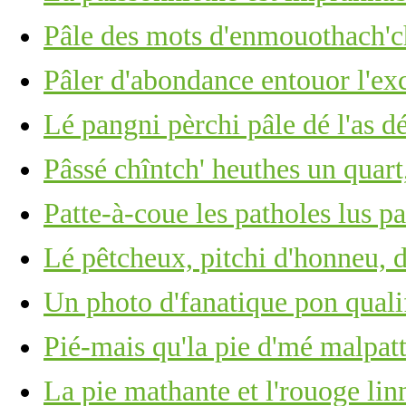
Pâle des mots d'enmouothach'ch
Pâler d'abondance entouor l'ex
Lé pangni pèrchi pâle dé l'as d
Pâssé chîntch' heuthes un quart,
Patte-à-coue les patholes lus p
Lé pêtcheux, pitchi d'honneu, 
Un photo d'fanatique pon quali
Pié-mais qu'la pie d'mé malpatt
La pie mathante et l'rouoge lin