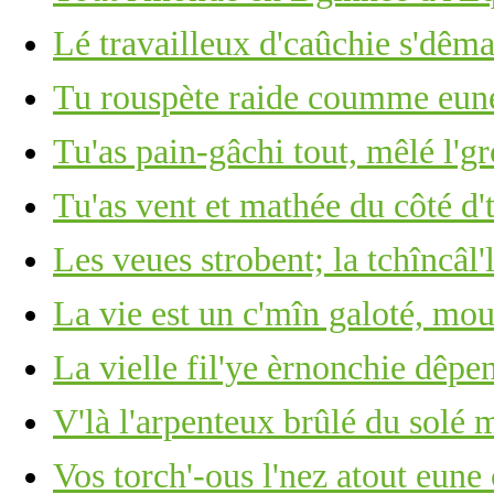
Lé travailleux d'caûchie s'dêm
Tu rouspète raide coumme eune 
Tu'as pain-gâchi tout, mêlé l'g
Tu'as vent et mathée du côté d'
Les veues strobent; la tchîncâl'l
La vie est un c'mîn galoté, mou
La vielle fil'ye èrnonchie dêpe
V'là l'arpenteux brûlé du solé 
Vos torch'-ous l'nez atout eun