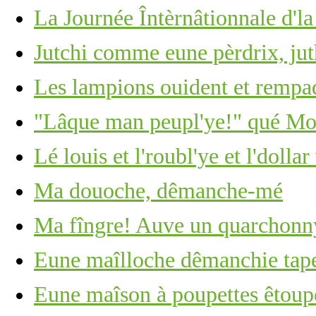
La Journée Întèrnâtionnale d'l
Jutchi comme eune pèrdrix, ju
Les lampions ouident et rempa
"Lâque man peupl'ye!" qué Moï
Lé louis et l'roubl'ye et l'dolla
Ma douoche, dêmanche-mé
Ma fîngre! Auve un quarchonny
Eune maîlloche dêmanchie tape 
Eune maîson à poupettes êtoupé