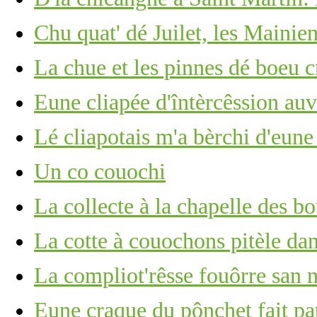
Chu quat' dé Juilet, les Mainie
La chue et les pinnes dé boeu c
Eune cliapée d'întèrcêssion au
Lé cliapotais m'a bèrchi d'eun
Un co couochi
La collecte à la chapelle des bo
La cotte à couochons pitèle dan
La compliot'rêsse fouôrre san n
Eune craque du pônchet fait pat