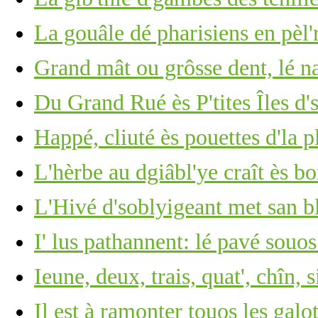
La gouâle dé pharisiens en pèl'
Grand mât ou grôsse dent, lé 
Du Grand Rué ès P'tites Îles d'
Happé, cliuté ès pouettes d'la p
L'hèrbe au dgiâbl'ye craît ès b
L'Hivé d'soblyigeant met san b
I' lus pathannent: lé pavé souos
Ieune, deux, trais, quat', chîn, s
Il est à ramonter touos les gal