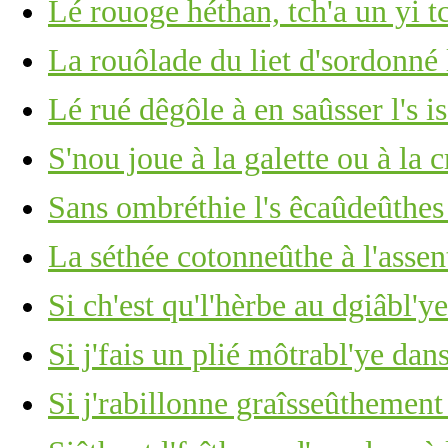
Lé rouoge héthan, tch'a un yi t
La rouôlade du liet d'sordonné 
Lé rué dêgôle à en saûsser l's i
S'nou joue à la galette ou à la 
Sans ombréthie l's êcaûdeûthe
La séthée cotonneûthe à l'assen
Si ch'est qu'l'hèrbe au dgiâbl'y
Si j'fais un plié môtrabl'ye dan
Si j'rabillonne graîsseûthement