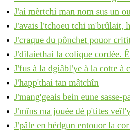
J'ai mèrtchi man nom sus un ou
J'avais l'tchoeu tchi m'brûlait, 
J'craque du pônchet pouor criti
J'dilaiethai la colique cordée. 
J'fus à la dgiâbl'ye à la cotte 
J'happ'thai tan mâtchîn
J'mang'geais bein eune sasse-pa
J'mîns ma jouée dé p'tites veîl'
J'pâle en bédgun entouor la co