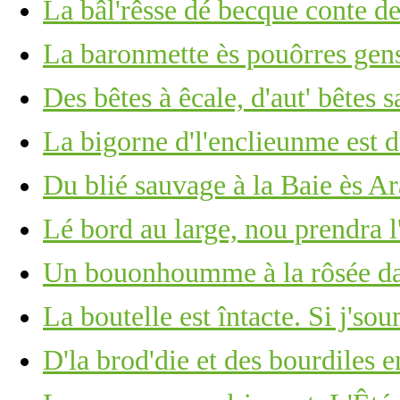
La bâl'rêsse dé becque conte d
La baronmette ès pouôrres gens
Des bêtes à êcale, d'aut' bêtes 
La bigorne d'l'enclieunme est du
Du blié sauvage à la Baie ès A
Lé bord au large, nou prendra l
Un bouonhoumme à la rôsée d
La boutelle est întacte. Si j's
D'la brod'die et des bourdiles e