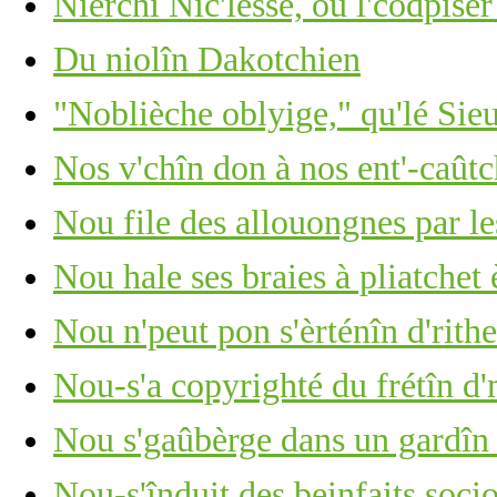
Nièrchi Nic'lesse, ou l'codpîser
Du niolîn Dakotchien
"Noblièche oblyige," qu'lé Sie
Nos v'chîn don à nos ent'-caûtch
Nou file des allouongnes par le
Nou hale ses braies à pliatche
Nou n'peut pon s'èrténîn d'rithe
Nou-s'a copyrighté du frétîn d
Nou s'gaûbèrge dans un gardîn
Nou-s'înduit des beinfaits soc