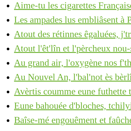
Aime-tu les cigarettes Français
Les ampades lus embliâsent à
Atout des rétinnes êgaluées, j't
Atout l'êt'lîn et l'pèrcheux nou-
Au grand air, l'oxygène nos f't
Au Nouvel An, l'bal'not ès bèrl
Avèrtis coumme eune futhette
Eune bahouée d'bloches, tchilyi
Baîse-mé engouêment et faûch