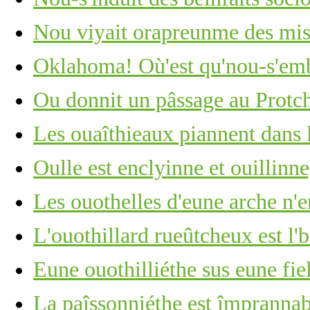
Nou viyait orapreunme des mis
Oklahoma! Où'est qu'nou-s'em
Ou donnit un pâssage au Protc
Les ouaîthieaux piannent dans 
Oulle est enclyinne et ouillinn
Les ouothelles d'eune arche n'e
L'ouothillard rueûtcheux est l'
Eune ouothilliéthe sus eune fie
La paîssonniéthe est împrannab