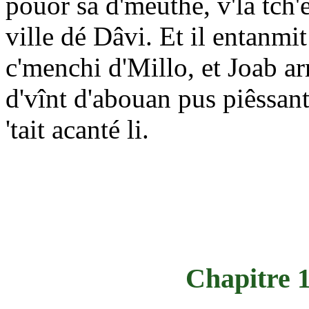
pouor sa d'meuthe, v'là tch
ville dé Dâvi. Et il entanmit l
c'menchi d'Millo, et Joab arr
d'vînt d'abouan pus piêssant
'tait acanté li.
Chapitre 1