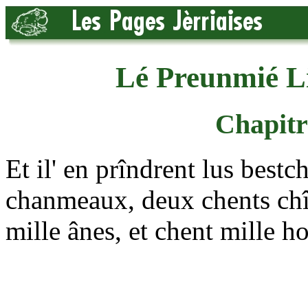
Lé Preunmié L
Chapitre
Et il' en prîndrent lus bestc
chanmeaux, deux chents chî
mille ânes, et chent mille 