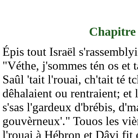
Chapitre 
Épis tout Israël s'rassemblyi
"Véthe, j'sommes tén os et 
Saûl 'tait l'rouai, ch'tait té 
dêhalaient ou rentraient; et 
s'sas l'gardeux d'brébis, d'm
gouvèrneux'." Touos les vièr
l'rouai à Hébron et Dâvi fit