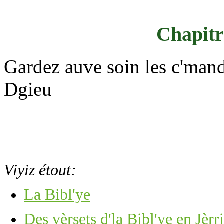
Chapitre
Gardez auve soin les c'mand
Dgieu
Viyiz étout:
La Bibl'ye
Des vèrsets d'la Bibl'ye en Jèrr