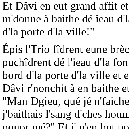
Et Dâvi en eut grand affit et
m'donne à baithe dé ieau d'
d'la porte d'la ville!"
Épis l'Trio fîdrent eune brè
puchîdrent dé l'ieau d'la fo
bord d'la porte d'la ville e
Dâvi r'nonchit à en baithe et 
"Man Dgieu, qué jé n'faich
j'baithais l'sang d'ches hou
pouor mé?" Et i' n'en but pon