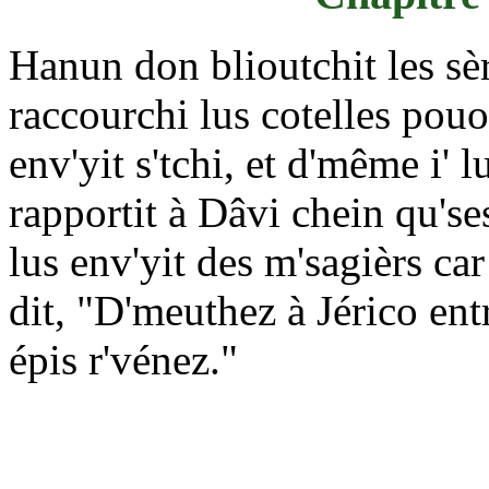
Hanun don blioutchit les sèrv
raccourchi lus cotelles pouo
env'yit s'tchi, et d'même i'
rapportit à Dâvi chein qu'se
lus env'yit des m'sagièrs car 
dit, "D'meuthez à Jérico ent
épis r'vénez."