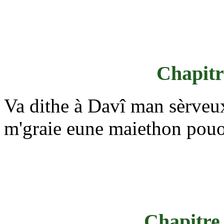
Chapitre
Va dithe à Davî man sèrveux
m'graie eune maiethon pouor
Chapitre 