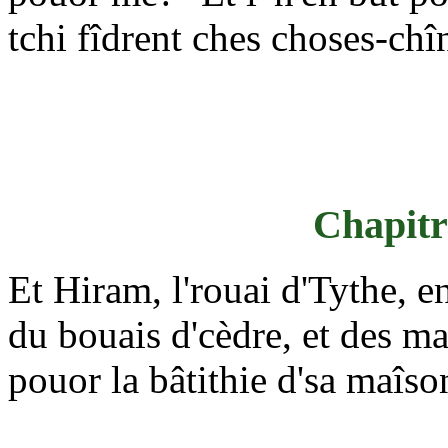
tchi fîdrent ches choses-chî
Chapitre
Et Hiram, l'rouai d'Tythe, 
du bouais d'cèdre, et des m
pouor la bâtithie d'sa maîso