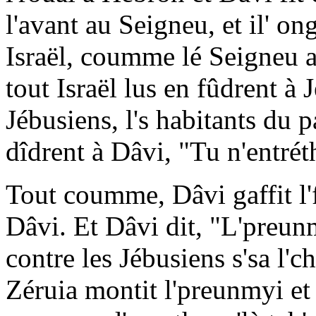
l'avant au Seigneu, et il' on
Israël, coumme lé Seigneu a
tout Israël lus en fûdrent à 
Jébusiens, l's habitants du pa
dîdrent à Dâvi, "Tu n'entrét
Tout coumme, Dâvi gaffit l'fo
Dâvi. Et Dâvi dit, "L'preun
contre les Jébusiens s'sa l'ch
Zéruia montit l'preunmyi et 