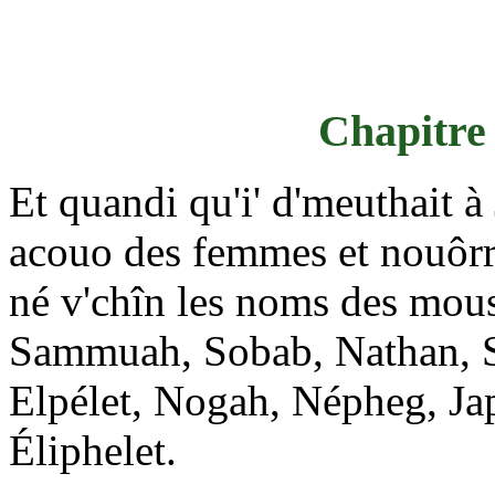
Chapitre 
Et quandi qu'i' d'meuthait 
acouo des femmes et nouôrrit
né v'chîn les noms des mous
Sammuah, Sobab, Nathan, S
Elpélet, Nogah, Népheg, Jap
Éliphelet.