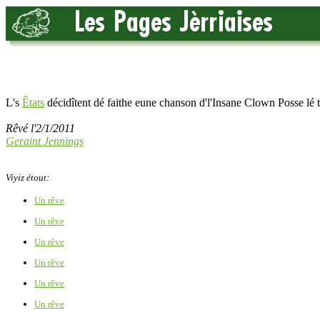
L's
Êtats
décidîtent dé faithe eune chanson d'l'Insane Clown Posse lé 
Rêvé l'2/1/2011
Geraint Jennings
Viyiz étout:
Un rêve
Un rêve
Un rêve
Un rêve
Un rêve
Un rêve