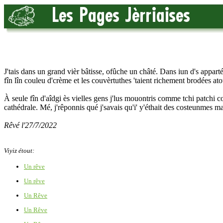
J'tais dans un grand vièr bâtisse, ofûche un châté. Dans iun d's apparté
fîn lîn couleu d'crème et les couvèrtuthes 'taient richement brodées ato
À seule fîn d'aîdgi ès vielles gens j'lus mouontris comme tchi patchi c
cathédrale. Mé, j'rêponnis qué j'savais qu'i' y'éthait des costeunmes mais
Rêvé l'27/7/2022
Viyiz étout:
Un rêve
Un rêve
Un Rêve
Un Rêve