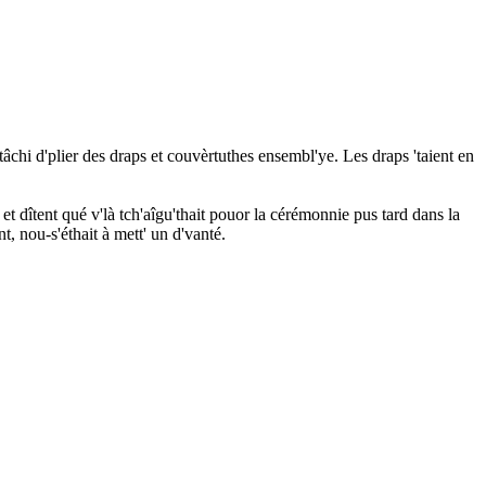
 tâchi d'plier des draps et couvèrtuthes ensembl'ye. Les draps 'taient en
t dîtent qué v'là tch'aîgu'thait pouor la cérémonnie pus tard dans la
nt, nou-s'éthait à mett' un d'vanté.