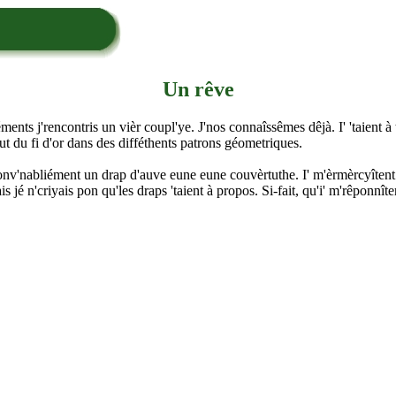
Un rêve
ments j'rencontris un vièr coupl'ye. J'nos connaîssêmes dêjà. I' 'taient à
ut du fi d'or dans des difféthents patrons géometriques.
onv'nabliément un drap d'auve eune eune couvèrtuthe. I' m'èrmèrcyîtent e
 jé n'criyais pon qu'les draps 'taient à propos. Si-fait, qu'i' m'rêponnîte