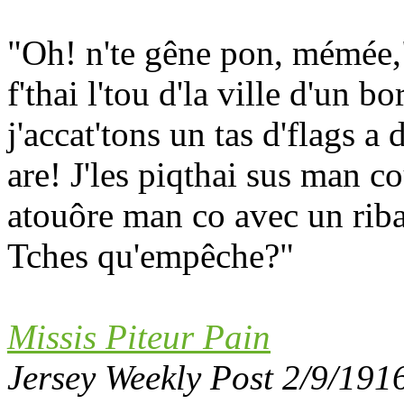
"Oh! n'te gêne pon, mémée," 
f'thai l'tou d'la ville d'un bor
j'accat'tons un tas d'flags a
are! J'les piqthai sus man c
atouôre man co avec un riban
Tches qu'empêche?"
Missis Piteur Pain
Jersey Weekly Post 2/9/191