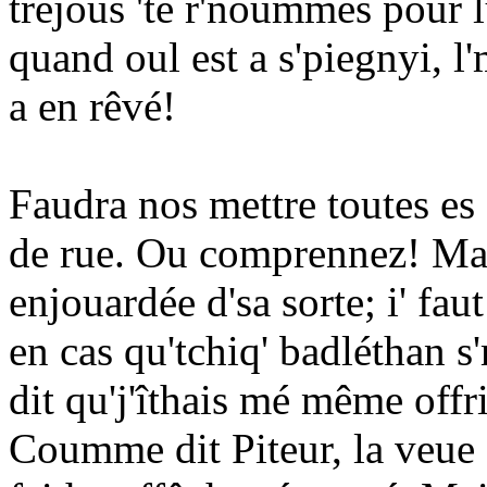
tréjous 'té r'noummés pour l
quand oul est a s'piegnyi, l'
a en rêvé!
Faudra nos mettre toutes e
de rue. Ou comprennez! Ma 
enjouardée d'sa sorte; i' faut
en cas qu'tchiq' badléthan s'm
dit qu'j'îthais mé même offr
Coumme dit Piteur, la veue d