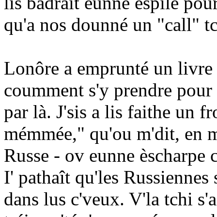
lis bâdrait eunne èspile pour 
qu'a nos dounné un "call" tc
Lonôre a emprunté un livre 
coumment s'y prendre pour 
par là. J'sis a lis faithe un 
mémmée," qu'ou m'dit, en m'
Russe - ov eunne èscharpe c
I' pathaît qu'les Russiennes 
dans lus c'veux. V'la tchi s