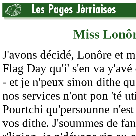
Miss Lonôre
J'avons décidé, Lonôre et mé
Flag Day qu'i' s'en va y'avé
- et je n'peux sinon dithe qu
nos services n'ont pon 'té u
Pourtchi qu'persounne n'est
vos dithe. J'soummes de fami