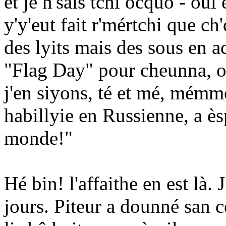
et je n'sais tchi ocquo - ou
y'y'eut fait r'mértchi que ch
des lyits mais des sous en acc
"Flag Day" pour cheunna, o
j'en siyons, té et mé, mémmé
habillyie en Russienne, a ès
monde!"
Hé bin! l'affaithe en est là. 
jours. Piteur a dounné san 