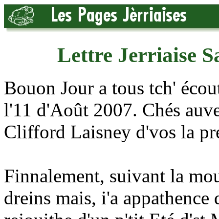
Lettre Jerriaise 
Bouon Jour a tous tch' écout
l'11 d'Août 2007. Chés auv
Clifford Laisney d'vos la pr
Finnalement, suivant la moui
dreins mais, i'a appathence 