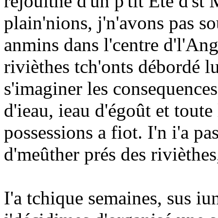
rejouithe d'un p'tit Eté d'st
plain'nions, j'n'avons pas so
anmins dans l'centre d'l'Ang
rivièthes tch'onts débordé 
s'imaginer les consequences
d'ieau, ieau d'égoût et toute
possessions a fiot. I'n i'a p
d'meûther prés des rivièthes,
I'a tchique semaines, sus iun