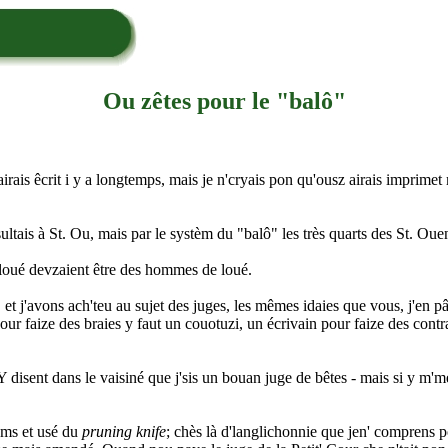
Ou zêtes pour le "balô"
airais êcrit i y a longtemps, mais je n'cryais pon qu'ousz airais imprimet
ultais à St. Ou, mais par le systèm du "balô" les très quarts des St. Ouen
e loué devzaient être des hommes de loué.
et j'avons ach'teu au sujet des juges, les mêmes idaies que vous, j'en
our faize des braies y faut un couotuzi, un écrivain pour faize des con
- Y disent dans le vaisiné que j'sis un bouan juge de bêtes - mais si y m'm
tems et usé du
pruning knife
; chès là d'langlichonnie que jen' comprens po