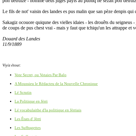
pon détruize - nommé deus juges payis au publiq ne sezait pon détruiz
Le fils de not' vaisin des landes es pus malin que san pèze denpis qui d
Sakagiz ocouore quiqune des vielles idaies - les drouêts du seigneus - 
de coups de pus chest vrai - mais y faut que tchiqu'un les attrappe et v
Douard des Landes
11/9/1889
Viyiz étout:
Vote Secret, ou Votaies Par Balo
A Moussieu le Rédacteu de la Nouvelle Chronique
Lé Scrutin
La Politique en Jèrri
Lé vocabulaithe d'la politique en Jèrriais
Les Êtats d' Jèrri
Les Suffragettes