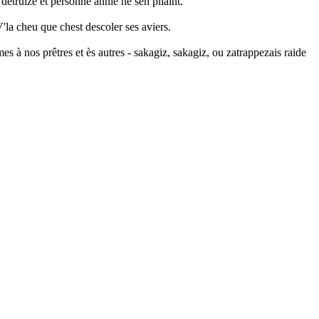
étruize et personne annié ne sen pliaint.
V'la cheu que chest descoler ses aviers.
es à nos prêtres et ès autres - sakagiz, sakagiz, ou zatrappezais raide