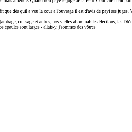
e mais amendé. Quand nou paye le juge de la Petit' Cour che n'tait pon d
it que dès quil a veu la cour a l'ouvrage il est d'avis de payi ses juges. 
jambage, cuissage et autres, nos vielles abominablles élections, les Dièm
os épaules sont larges - allais-y, j'sommes des vôtres.