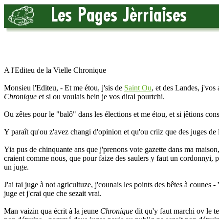
A l'Editeu de la Vielle Chronique
Monsieu l'Editeu, - Et me étou, j'sis de
Saint Ou
, et des Landes, j'vos 
Chronique
et si ou voulais bein je vos dirai pourtchi.
Ou zêtes pour le "balô" dans les élections et me étou, et si jêtions cons
Y paraît qu'ou z'avez changi d'opinion et qu'ou criiz que des juges d
Yia pus de chinquante ans que j'prenons vote gazette dans ma maison, 
craient comme nous, que pour faize des saulers y faut un cordonnyi, p
un juge.
J'ai tai juge à not agricultuze, j'counais les points des bêtes à counes 
juge et j'crai que che sezait vrai.
Man vaizin qua écrit à la jeune
Chronique
dit qu'y faut marchi ov le 