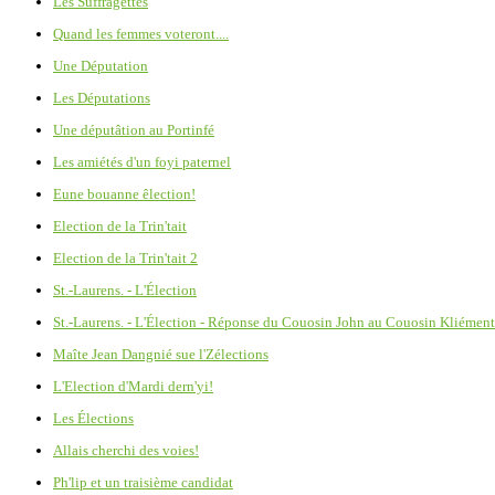
Les Suffragettes
Quand les femmes voteront....
Une Députation
Les Députations
Une députâtion au Portinfé
Les amiétés d'un foyi paternel
Eune bouanne êlection!
Election de la Trin'tait
Election de la Trin'tait 2
St.-Laurens. - L'Élection
St.-Laurens. - L'Élection - Réponse du Couosin John au Couosin Kliément
Maîte Jean Dangnié sue l'Zélections
L'Election d'Mardi dern'yi!
Les Élections
Allais cherchi des voies!
Ph'lip et un traisième candidat