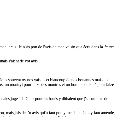
 man jerais. Je n'sis pon de l'avis de man vaisin qua écrit dans la
Jeune
nais s'aient de vot avis.
 pâlons souvent ov nos vaisins et biaucoup de nos bouannes maisons
tras, un montryi pour faize des montres et un homme de loué pour faize
ettaies juge à la Cour pour les loués y dithaient que j'sis un bête de
n, mais j'sis de s'n avis qui'n faut pon y met la hache - y faut amendé,