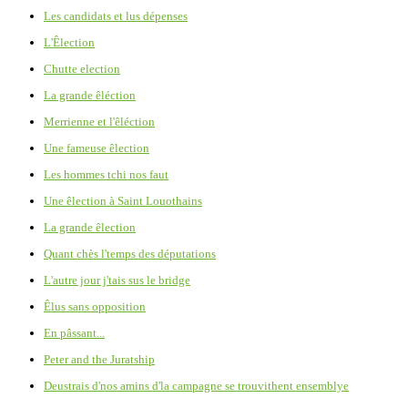
Les candidats et lus dépenses
L'Êlection
Chutte election
La grande êléction
Merrienne et l'êléction
Une fameuse êlection
Les hommes tchi nos faut
Une êlection à Saint Louothains
La grande êlection
Quant chès l'temps des députations
L'autre jour j'tais sus le bridge
Êlus sans opposition
En pâssant...
Peter and the Juratship
Deustrais d'nos amins d'la campagne se trouvithent ensemblye