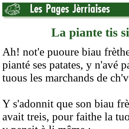
La piante tis s
Ah! not'e puoure biau frèth
pianté ses patates, y n'avé p
tuous les marchands de ch'v
Y s'adonnit que son biau frè
avait treis, pour faithe la t