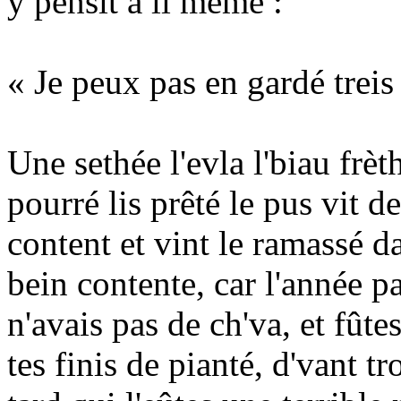
y pensit à li même :
« Je peux pas en gardé treis
Une sethée l'evla l'biau frèt
pourré lis prêté le pus vit des
content et vint le ramassé da
bein contente, car l'année p
n'avais pas de ch'va, et fûte
tes finis de pianté, d'vant t