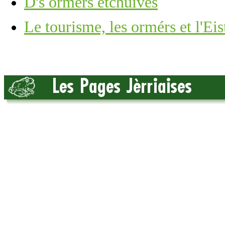
D's ormèrs êtchuivés
Le tourisme, les ormérs et l'Ei