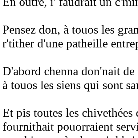
En outre, i' faudrait un c'mi
Pensez don, à touos les gran
r'tither d'une patheille entre
D'abord chenna don'nait de 
à touos les siens qui sont sa
Et pis toutes les chivethées
fournithait pouorraient servi