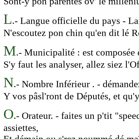
Sont-y pon parentes ov' lé millén
L
.- Langue officielle du pays - La
N'escoutez pon chin qu'en dit lé 
M
.- Municipalité : est composée 
S'y faut les analyser, allez siez l'Of
N
.- Nombre Inférieur . - démandez 
Y vos pâsl'ront de Députés, et qu'y'l
O
.- Orateur. - faites un p'tit "spe
assiettes,
Et démain ou s'rez noummé dé maîm