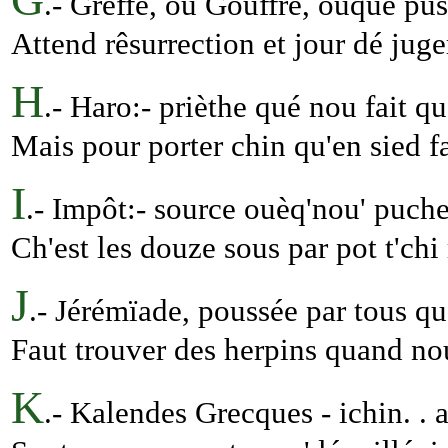
.- Greffe, ou Gouffre, ouqué pu
Attend rêsurrection et jour dé jug
H
.- Haro:- prièthe qué nou fait q
Mais pour porter chin qu'en sied f
I
.- Impôt:- source ouèq'nou' puche
Ch'est les douze sous par pot t'chi
J
.- Jérémïade, poussée par tous qu
Faut trouver des herpins quand nou
K
.- Kalendes Grecques - ichin. .