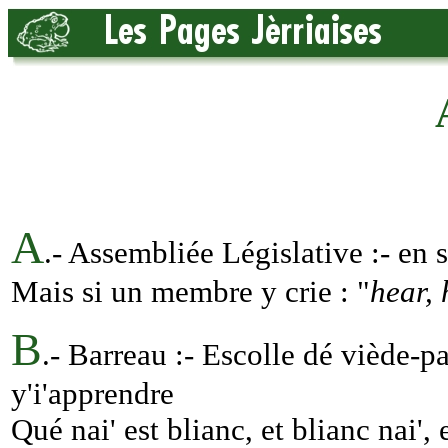
A
.- Assembliée Législative :- en 
Mais si un membre y crie : "
hear, 
B
.- Barreau :- Escolle dé viède-p
y'i'apprendre
Qué nai' est blianc, et blianc nai',