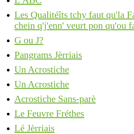
L'ABC
Les Qualitéîts tchy faut qu'la 
chein q'j'enn' veurt pon qu'ou f
G ou J?
Pangrams Jèrriais
Un Acrostiche
Un Acrostiche
Acrostiche Sans-parè
Le Feuvre Fréthes
Lé Jèrriais