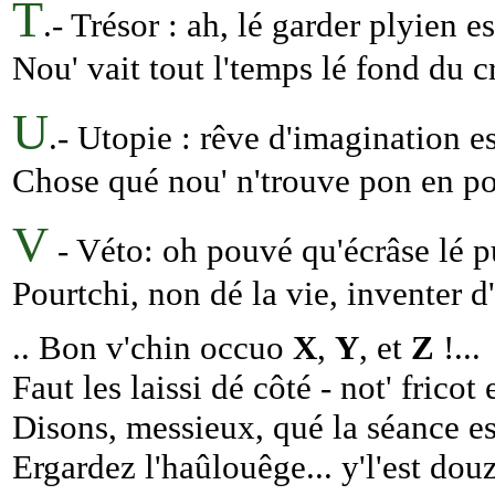
T
.- Trésor : ah, lé garder plyien e
Nou' vait tout l'temps lé fond du cr
U
.- Utopie : rêve d'imagination es
Chose qué nou' n'trouve pon en po
V
- Véto: oh pouvé qu'écrâse lé pu
Pourtchi, non dé la vie, inventer d'
.. Bon v'chin occuo
X
,
Y
, et
Z
!...
Faut les laissi dé côté - not' fricot 
Disons, messieux, qué la séance est
Ergardez l'haûlouêge... y'l'est dou