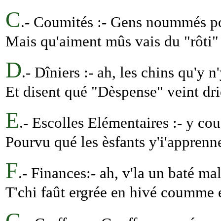
C
.- Coumités :- Gens noummés po
Mais qu'aiment mûs vais du "rôti"
D
.- Dîniers :- ah, les chins qu'y 
Et disent qué "Dèspense" veint dri
E
.- Escolles Elémentaires :- y couô
Pourvu qué les èsfants y'i'apprenne
F
.- Finances:- ah, v'la un baté mal
T'chi faût ergrée en hivé coumme e
G