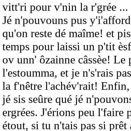
vitt'ri pour v'nin la r'grée ..
Jé n'pouvouns pus y'i'afforde
qu'on reste dé maîme! et pis, 
temps pour laissi un p'tit è
ov unn' ôzainne câssèe! Le 
l'estoumma, et je n's'rais pa
la f'nêtre l'achév'rait! Enfin,
jé sis seûre qué jé n'pouvo
ergrées. J'érions peu l'faire
étout, si tu n'tais pas si pr