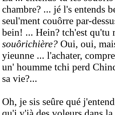
chambre? ... jé l's entends 
seul'ment couôrre par-dessus t
bein! ... Hein? tch'est qu'tu
souôrichière?
Oui, oui, mais
yieunne ... l'achater, compr
un' houmme tchi perd Chinq 
sa vie?...
Oh, je sis seûre qué j'entend
qu'i y'ià des voleurs dans la