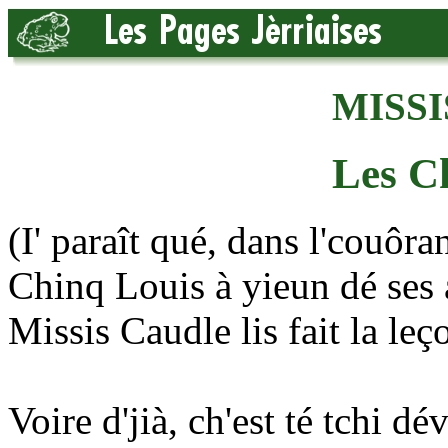
MISSI
Les C
(I' paraît qué, dans l'couôra
Chinq Louis à yieun dé ses 
Missis Caudle lis fait la leç
Voire d'jià, ch'est té tchi dé