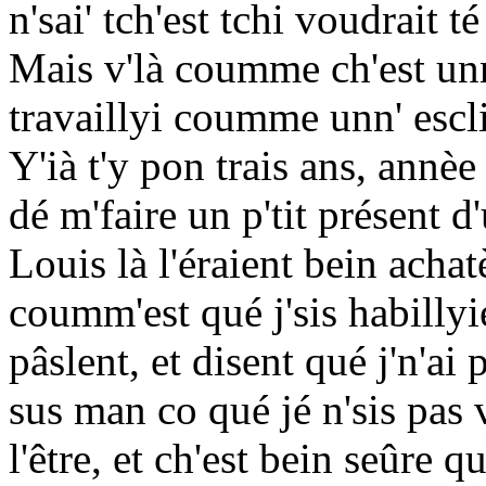
n'sai' tch'est tchi voudrait 
Mais v'là coumme ch'est un
travaillyi coumme unn' esclia
Y'ià t'y pon trais ans, annè
dé m'faire un p'tit présent d
Louis là l'éraient bein acha
coumm'est qué j'sis habillyi
pâslent, et disent qué j'n'ai
sus man co qué jé n'sis pa
l'être, et ch'est bein seûre q