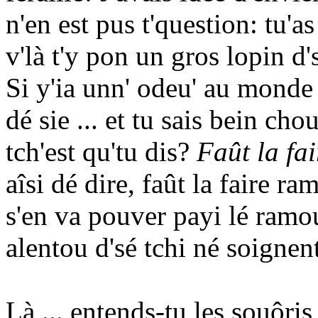
n'en est pus t'question: tu'a
v'là t'y pon un gros lopin d'
Si y'ia unn' odeu' au monde 
dé sie ... et tu sais bein cho
tch'est qu'tu dis?
Faût la fa
aîsi dé dire, faût la faire ra
s'en va pouver payi lé ram
alentou d'sé tchi né soignen
Là ... entends-tu les souôris