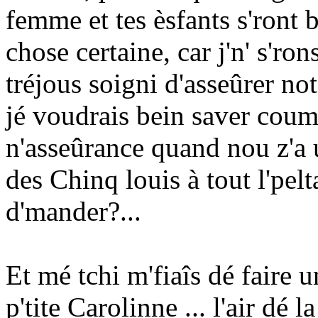
femme et tes èsfants s'ront b
chose certaine, car j'n' s'ro
tréjous soigni d'asseûrer no
jé voudrais bein saver coum
n'asseûrance quand nou z'a u
des Chinq louis à tout l'pelt
d'mander?...
Et mé tchi m'fiaîs dé faire un
p'tite Carolinne ... l'air dé l