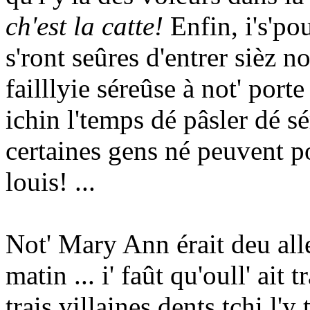
ch'est la catte!
Enfin, i's'po
s'ront seûres d'entrer sièz n
failllyie séreûse à not' porte
ichin l'temps dé pâsler dé s
certaines gens né peuvent p
louis! ...
Not' Mary Ann érait deu alle
matin ... i' faût qu'oull' ait 
trais villaines dents tchi l'y