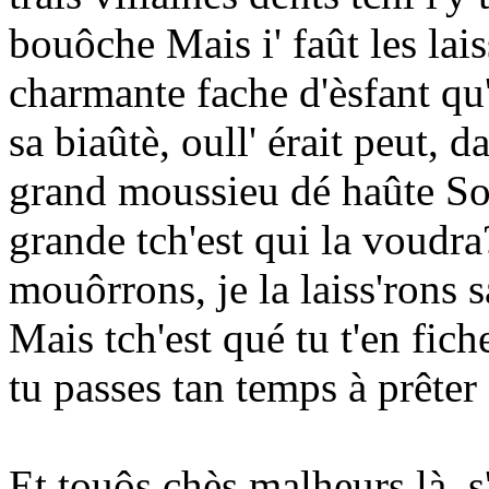
bouôche Mais i' faût les laiss
charmante fache d'èsfant qu
sa biaûtè, oull' érait peut, d
grand moussieu dé haûte Soc
grande tch'est qui la voudra
mouôrrons, je la laiss'rons 
Mais tch'est qué tu t'en fic
tu passes tan temps à prêter 
Et touôs chès malheurs là, 