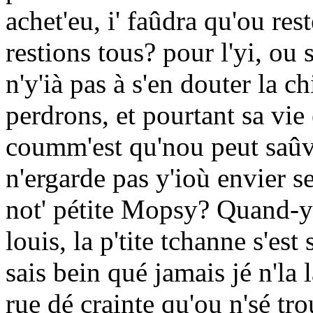
achet'eu, i' faûdra qu'ou reste
restions tous? pour l'yi, ou 
n'y'ià pas à s'en douter la ch
perdrons, et pourtant sa vie 
coumm'est qu'nou peut saûve
n'ergarde pas y'ioù envier se
not' pétite Mopsy? Quand-y 
louis, la p'tite tchanne s'es
sais bein qué jamais jé n'la 
rue dé crainte qu'ou n'sé tr