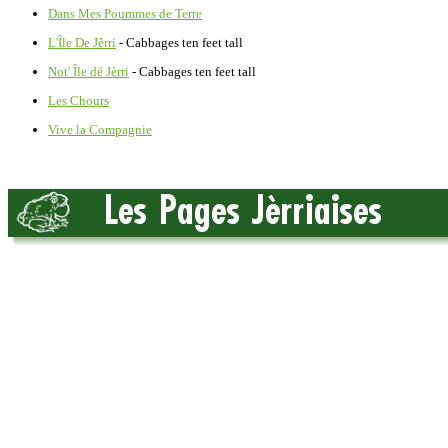
Dans Mes Poummes de Terre
L'Île De Jêrri
- Cabbages ten feet tall
Not' Île dé Jèrri
- Cabbages ten feet tall
Les Chours
Vive la Compagnie