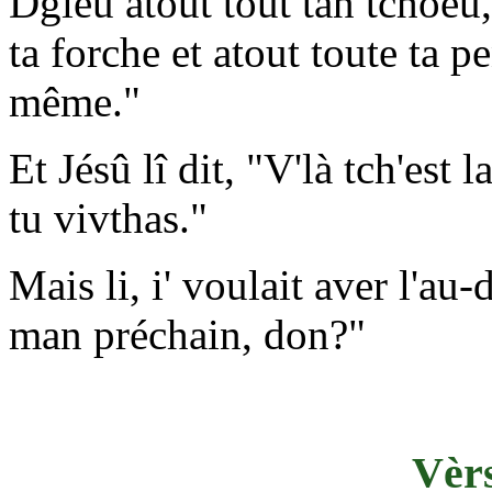
Dgieu atout tout tan tchoeu, 
ta forche et atout toute ta p
même."
Et Jésû lî dit, "V'là tch'est
tu vivthas."
Mais li, i' voulait aver l'au-d
man préchain, don?"
Vèrs