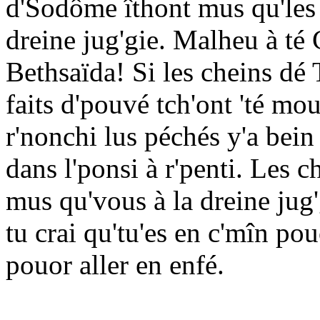
d'Sodôme îthont mus qu'les c
dreine jug'gie. Malheu à té
Bethsaïda! Si les cheins dé 
faits d'pouvé tch'ont 'té mou
r'nonchi lus péchés y'a bein 
dans l'ponsi à r'penti. Les c
mus qu'vous à la dreine jug
tu crai qu'tu'es en c'mîn pou
pouor aller en enfé.