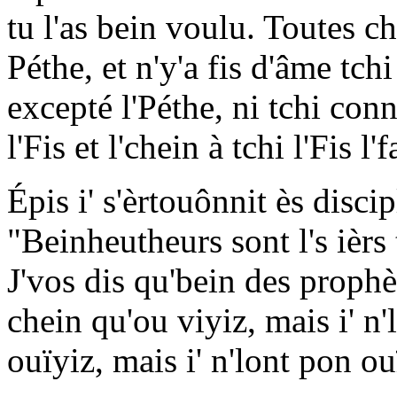
tu l'as bein voulu. Toutes ch
Péthe, et n'y'a fis d'âme tchi
excepté l'Péthe, ni tchi conn
l'Fis et l'chein à tchi l'Fis l'
Épis i' s'èrtouônnit ès discip
"Beinheutheurs sont l's ièrs 
J'vos dis qu'bein des prophèt
chein qu'ou viyiz, mais i' n'
ouïyiz, mais i' n'lont pon ou