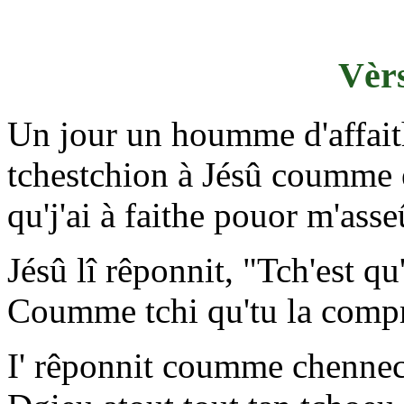
Vèrs
Un jour un houmme d'affaith
tchestchion à Jésû coumme e
qu'j'ai à faithe pouor m'asse
Jésû lî rêponnit, "Tch'est qu
Coumme tchi qu'tu la comp
I' rêponnit coumme chennech