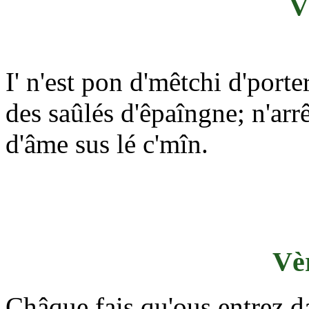
V
I' n'est pon d'mêtchi d'por
des saûlés d'êpaîngne; n'arr
d'âme sus lé c'mîn.
Vèr
Châque fais qu'ous entrez d