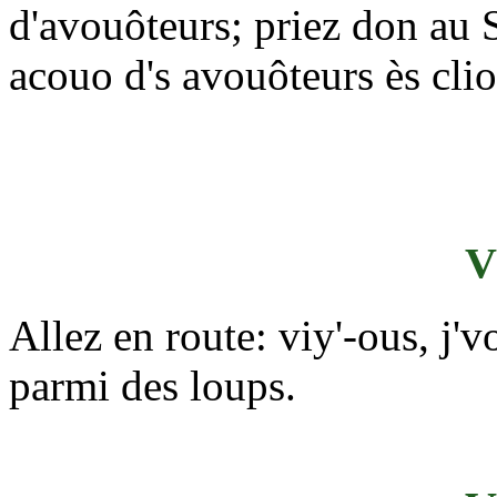
d'avouôteurs; priez don au S
acouo d's avouôteurs ès clio
V
Allez en route: viy'-ous, j
parmi des loups.