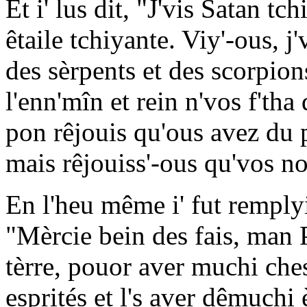
Et i' lus dit, "J'vis Satan 
êtaile tchiyante. Viy'-ous, j'
des sèrpents et des scorpions
l'enn'mîn et rein n'vos f'th
pon rêjouis qu'ous avez du 
mais rêjouiss'-ous qu'vos no
En l'heu même i' fut remplyi 
"Mèrcie bein des fais, man P
tèrre, pouor aver muchi ches
esprités et l's aver dêmuchi