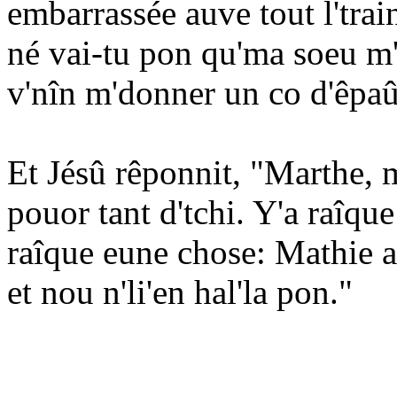
embarrassée auve tout l'trai
né vai-tu pon qu'ma soeu m'a 
v'nîn m'donner un co d'êpaû
Et Jésû rêponnit, "Marthe, m
pouor tant d'tchi. Y'a raîqu
raîque eune chose: Mathie a
et nou n'li'en hal'la pon."