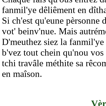
fanmil'ye dêliêment en dîtha
Si ch'est qu'eune pèrsonne d
vot' beinv'nue. Mais autréme
D'meuthez siez la fanmil'ye 
b'vez tout chein qu'nou vos o
tchi travâle méthite sa rê
en maîson.
Vèr