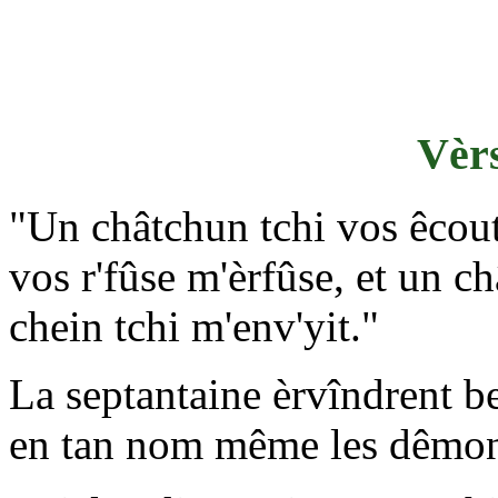
Vèrs
"Un châtchun tchi vos êcout
vos r'fûse m'èrfûse, et un c
chein tchi m'env'yit."
La septantaine èrvîndrent be
en tan nom même les dêmons