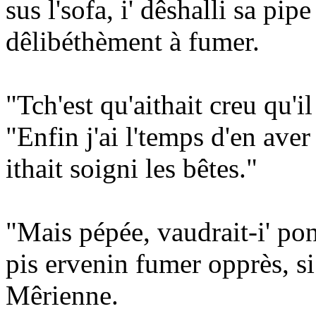
sus l'sofa, i' dêshalli sa pip
dêlibéthèment à fumer.
"Tch'est qu'aithait creu qu'il
"Enfin j'ai l'temps d'en aver
ithait soigni les bêtes."
"Mais pépée, vaudrait-i' pon
pis ervenin fumer opprès, si
Mêrienne.