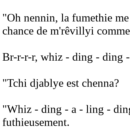
"Oh nennin, la fumethie me 
chance de m'rêvillyi comme i
Br-r-r-r, whiz - ding - ding -
"Tchi djablye est chenna?
"Whiz - ding - a - ling - din
futhieusement.