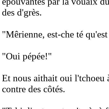
êpouvantés par la vouaix d
des d'grès.
"Mêrienne, est-che té qu'est
"Oui pépée!"
Et nous aithait oui l'tchoeu 
contre des côtés.