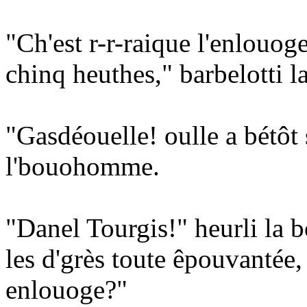
"Ch'est r-r-raique l'enlouog
chinq heuthes," barbelotti l
"Gasdéouelle! oulle a bétôt 
l'bouohomme.
"Danel Tourgis!" heurli la
les d'grès toute êpouvantée, 
enlouoge?"