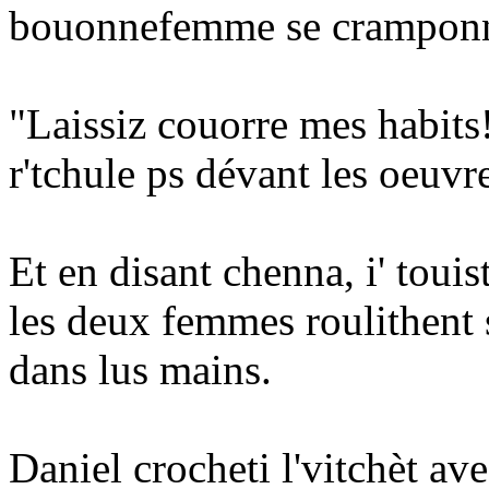
bouonnefemme se cramponni 
"Laissiz couorre mes habits!
r'tchule ps dévant les oeuvr
Et en disant chenna, i' touis
les deux femmes roulithent 
dans lus mains.
Daniel crocheti l'vitchèt av