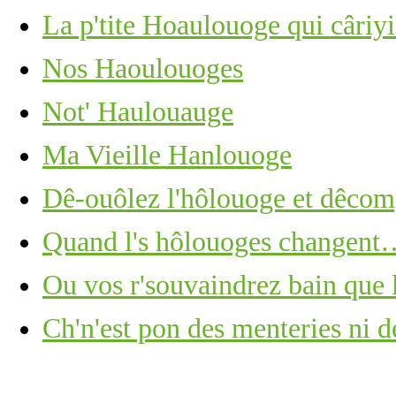
La p'tite Hoaulouoge qui câriy
Nos Haoulouoges
Not' Haulouauge
Ma Vieille Hanlouoge
Dê-ouôlez l'hôlouoge et dêcomp
Quand l's hôlouoges changent
Ou vos r'souvaindrez bain que 
Ch'n'est pon des menteries ni d