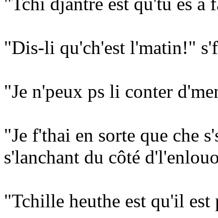
"Tchi djantre est qu'tu ès à f
"Dis-li qu'ch'est l'matin!" s'f
"Je n'peux ps li conter d'me
"Je f'thai en sorte que che s'
s'lanchant du côté d'l'enlou
"Tchille heuthe est qu'il es