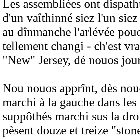
Les assembliées ont dispath
d'un vaîthinné siez l'un siez
au dînmanche l'arlévée pouor
tellement changi - ch'est vra
"New" Jersey, dé nouos jou
Nou nouos apprînt, dès nouo
marchi à la gauche dans les 
suppôthés marchi sus la droua
pèsent douze et treize "ston