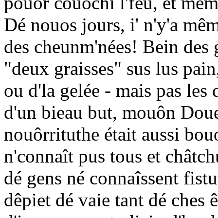
pouor couochi l'feu, et mêm
Dé nouos jours, i' n'y'a mê
des cheunm'nées! Bein des g
"deux graisses" sus lus pain
ou d'la gelée - mais pas les 
d'un bieau but, mouôn Doue 
nouôrrituthe était aussi b
n'connaît pus tous et chât
dé gens né connaîssent fistu
dêpiet dé vaie tant dé ches 