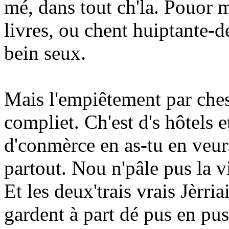
mé, dans tout ch'la. Pouor m
livres, ou chent huiptante-d
bein seux.
Mais l'empiêtement par ches 
compliet. Ch'est d's hôtels 
d'conmèrce en as-tu en veurs
partout. Nou n'pâle pus la 
Et les deux'trais vrais Jèrri
gardent à part dé pus en p