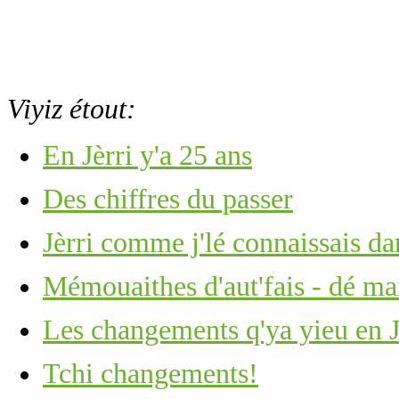
Viyiz étout:
En Jèrri y'a 25 ans
Des chiffres du passer
Jèrri comme j'lé connaissais d
Mémouaithes d'aut'fais - dé man
Les changements q'ya yieu en J
Tchi changements!