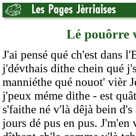
Lé pouôrre v
J'ai pensé qué ch'est dans l
j'dévthais dithe chein qué j'
manniéthe qué nouot' vièr Jè
j'peux méme dithe - est quâth
s'faithe né v'là dêjà bein d's
jours dé pus en pus. J'm'en