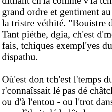
dîthant ch'la comme v'là tch
grand ordre et gentiment au 
la tristre véthité. "Bouistre 
Tant piéthe, dgia, ch'est d
fais, tchiques exempl'yes du
dispathu.
Où'est don tch'est l'temps d
r'connaîssait lé pas dé chât
ou d'à l'entou - ou l'trot d