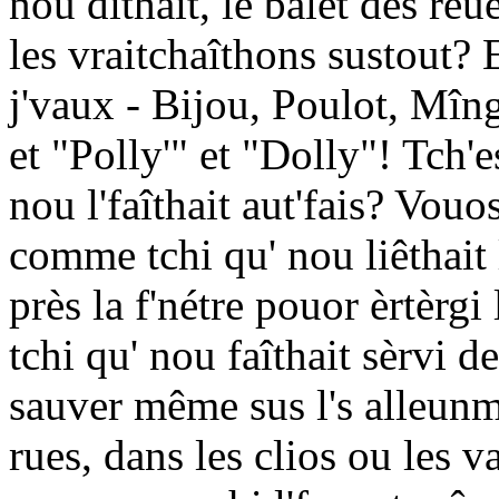
nou dîthait, lé balêt des re
les vraitchaîthons sustout?
j'vaux - Bijou, Poulot, Mî
et "Polly'" et "Dolly"! Tch
nou l'faîthait aut'fais? Vouo
comme tchi qu' nou liêthait l
près la f'nétre pouor èrtèrg
tchi qu' nou faîthait sèrvi d
sauver même sus l's alleunme
rues, dans les clios ou les va