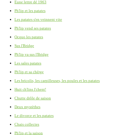
Eune lettre dé 1963
Ph'lip et les patates
Les patates s'en veinnent vite
Ph'lip vend ses patates
Ocquo les patates
Sus l'Bridge
Ph'lip va sus l'Bridge
Les sales patates
Ph'lip et sa chérge
Les bricolis, les carpilleuses, les poules et les patates
Huit ch'lins l'chent!
Chutte drôle de saison
Deux mystèthes
Le divorce et les patates
Chais collectes
Ph'lip et la saison