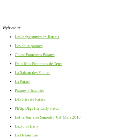
Viyiz étout:
Les ledgeunmes en Jèrriais
Les deux patates
Ch'est Fameuses Patates
Dans Mes Poummes de Terre
La Saison des Patates
La Patate
Patates Fricachies
D'la Pâte dé Patate
Ph'lip Digs His Early Patch
Lettre Jerriaise Samedi l' 6 d' Mars 2010
Laxton's Early
La Dêfouithie