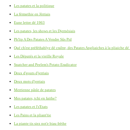
Les patates et la politique
La fèrmethie en Jèrriais
Eune lettre dé 1963
Les patates, les shows et les Djernésiais
Ph'lip A Des Patates A Vendre Sûs Pid
Qué ch'est préféthablye dé craître, des Patates Angliaiches à la pliaiche d
Les Députés et la vieille Royale
Snatcher and Peelem's Potato Eradicator
Deux d'gouts d'jerriais
Deux mots d'jerriais
Merrienne pâsle de patates
Mes patates, tchi en faithe?
Les patates et l's'Etats
Les Pains et la pliant'tie
La piante tis siez not'e biau frèthe