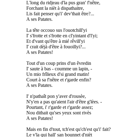
L'long du ridjeau d'la pus gran' f'nêtre,
Forchant la nièt à dispathaitre,
Lis fait penser qu'i' dev'thait être?...
A ses Patates.
La tête occouo sus l'ouotchill'yi
I' s'frotte et s'frotte en cl'yintant d'l'yi;
Et d'vant qu'être à mié rêvill'yi
I' crait dèjà d'être à fouoillyi?...
A ses Patates!
Tout d'un coup prins d'un êvredin
I' saute à bas - coumme un lapin, -
Un mio frîlieux d'si grand matin!
Court à sa f'nêtre et r'garde enfin?
A ses Patates.
I' n'pathaît pon y'aver d'rousèe,
N'y'en a pas qu'aient l'air d'être g'lèes. -
Pourtant, i' r'garde et r'garde assez;
Nou dithait qu'ses yeux sont rivès
A ses Patates!
Mais en fin d'tout, tch'est qu'ch'est qu'i' fait?
Le v'la qui hall' san bounnet d'nièt