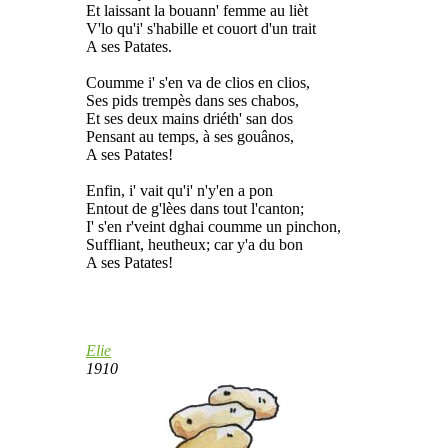
Et laissant la bouann' femme au lièt
V'lo qu'i' s'habille et couort d'un trait
A ses Patates.
Coumme i' s'en va de clios en clios,
Ses pids trempès dans ses chabos,
Et ses deux mains driéth' san dos
Pensant au temps, à ses gouânos,
A ses Patates!
Enfin, i' vait qu'i' n'y'en a pon
Entout de g'lèes dans tout l'canton;
I' s'en r'veint dghai coumme un pinchon,
Suffliant, heutheux; car y'a du bon
A ses Patates!
Elie
1910