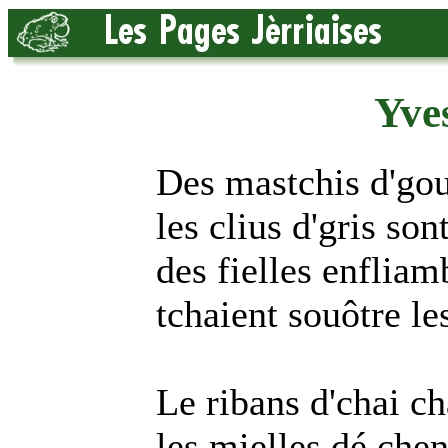
Yve
Des mastchis d'gou
les clius d'gris sont
des fielles enfliam
tchaient souôtre le
Le ribans d'chai c
les mielles dé che