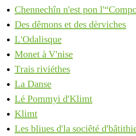
Chennechîn n'est pon l'“Comp
Des dêmons et des dèrviches
L'Odalisque
Monet à V'nise
Trais riviéthes
La Danse
Lé Pommyi d'Klimt
Klimt
Les bliues d'la sociêté d'bâtithi