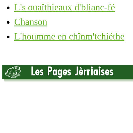
L's ouaîthieaux d'blianc-fé
Chanson
L'houmme en chînm'tchiéthe