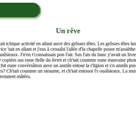
Un rêve
ait tchique activité en allant auve des grôsses têtes. Les grôsses têtes lus
ce 'tait en allant et j'eus à crouaîsi l'allée d'la chapelle pouor m'assiéth
îsieaux. J'n'en r'connaissais pon l'air. Sus l'ais du banc y'avait un livre
tte copiées sus eune fielle du livret et ch'tait coumme eune mauvaise phot
chit eune convèrsâtion auve un anmîn entour la r'ligion et s'n anmîn pus 
s? Ch'tait coumme un sieaume, et ch'tait entouor l's ouaîsieaux. La mus
restaient mâtées.