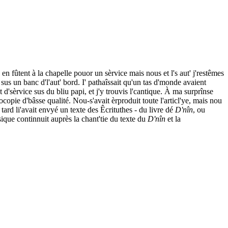
 en fûtent à la chapelle pouor un sèrvice mais nous et l's aut' j'restêmes
e sus un banc d'l'aut' bord. I' pathaîssait qu'un tas d'monde avaient
t d'sèrvice sus du bliu papi, et j'y trouvis l'cantique. À ma surprînse
ocopie d'bâsse qualité. Nou-s'avait èrproduit toute l'articl'ye, mais nou
tard li'avait envyé un texte des Êcrituthes - du livre dé
D'nîn
, ou
ique continnuit auprès la chant'tie du texte du
D'nîn
et la