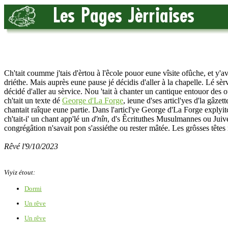
Ch'tait coumme j'tais d'èrtou à l'êcole pouor eune vîsite ofûche, et y'av
driéthe. Mais auprès eune pause jé décidis d'aller à la chapelle. Lé sèrvi
décidé d'aller au sèrvice. Nou 'tait à chanter un cantique entouor des oua
ch'tait un texte dé
George d'La Forge
, ieune d'ses articl'yes d'la gâze
chantait raîque eune partie. Dans l'articl'ye George d'La Forge explyit
ch'tait-i' un chant app'lé un
d'nîn
, d's Êcrituthes Musulmannes ou Juive
congrégâtion n'savait pon s'assiéthe ou rester mâtée. Les grôsses têtes 
Rêvé l'9/10/2023
Viyiz étout:
Dormi
Un rêve
Un rêve