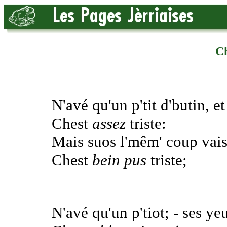
Ch
N'avé qu'un p'tit d'butin, et 
Chest
assez
triste:
Mais suos l'mêm' coup vais 
Chest
bein pus
triste;
N'avé qu'un p'tiot; - ses y