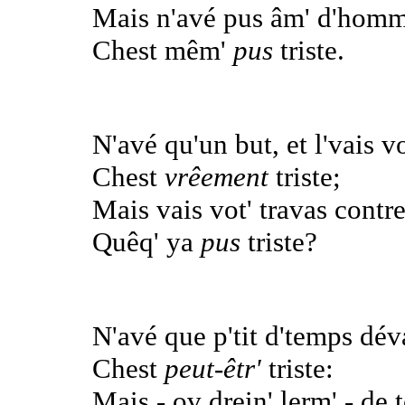
Mais n'avé pus âm' d'homm'
Chest mêm'
pus
triste.
N'avé qu'un but, et l'vais v
Chest
vrêement
triste;
Mais vais vot' travas contre
Quêq' ya
pus
triste?
N'avé que p'tit d'temps déva
Chest
peut-êtr'
triste:
Mais - ov drein' lerm' - de t