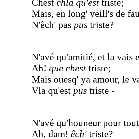
Chest
chla qu'est
triste;
Mais, en long' veill's de fa
N'êch' pas
pus
triste?
N'avé qu'amitié, et la vais e
Ah!
que chest
triste;
Mais ouesq' ya amour, le va
Vla qu'est
pus
triste -
N'avé qu'houneur pour tout 
Ah, dam!
êch'
triste?