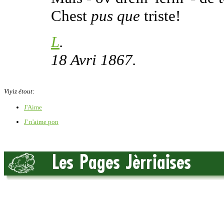
Chest
pus que
triste!
L
.
18 Avri 1867.
Viyiz étout:
J'Aime
J' n'aime pon