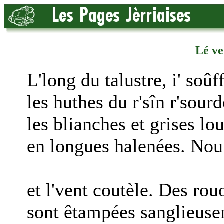
Lé ve
L'long du talustre, i' soû
les huthes du r'sîn r'sourd
les blianches et grises l
en longues halenées. Nou 
et l'vent coutèle. Des rou
sont êtampées sanglieuse