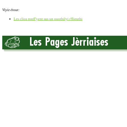
Viyiz étout:
Les clios ronfl'yent sus un ouothilyi r'flieuthi