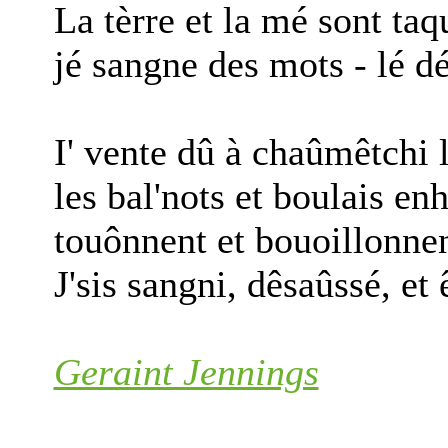
La tèrre et la mé sont taqu
jé sangne des mots - lé dé
I' vente dû à chaûmêtchi 
les bal'nots et boulais en
touônnent et bouoillonnen
J'sis sangni, dêsaûssé, et 
Geraint Jennings