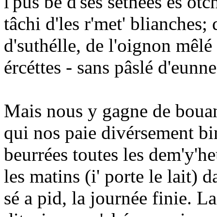
l'pus bé d'ses séthées ès ot
tâchi d'les r'met' blianches; 
d'suthélle, de l'oignon mêlé 
ércéttes - sans pâslé d'eunn
Mais nous y gagne de bouan
qui nos paie divérsement bin
beurrées toutes les dem'y'he
les matins (i' porte le lait)
sé a pid, la journée finie. 