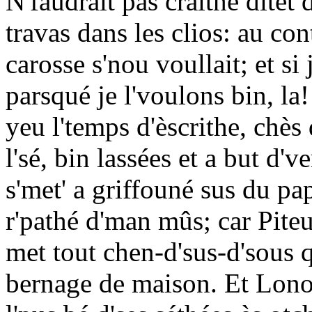
N'faudrait pas craithe ditet
travas dans les clios: au con
carosse s'nou voullait; et si 
parsqué je l'voulons bin, la
yeu l'temps d'èscrithe, chès 
l'sé, bin lassées et a but d'v
s'met' a griffouné sus du pa
r'pathé d'man mûs; car Pite
met tout chen-d'sus-d'sous qu
bernage de maison. Et Lonor