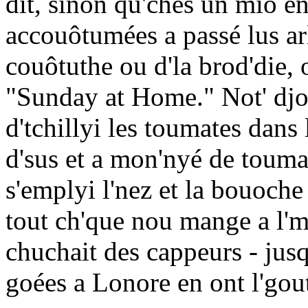
dit, sinon qu'chés un mio en
accouôtumées a passé lus arl
couôtuthe ou d'la brod'die, 
"Sunday at Home." Not' djob,
d'tchillyi les toumates dans l
d'sus et a mon'nyé de touma
s'emplyi l'nez et la bouoche
tout ch'que nou mange a l
chuchait des cappeurs - jusq
goées a Lonore en ont l'gou