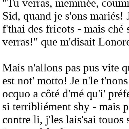
"Tu verras, memmée, coumme
Sid, quand je s'ons mariés! J'l
f'thai des fricots - mais ché 
verras!" que m'disait Lonore,
Mais n'allons pas pus vite 
est not' motto! Je n'le t'non
ocquo a côté d'mé qu'i' préfé
si terribliément shy - mais p'
contre li, j'les lais'sai touo