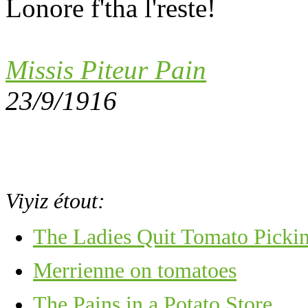
Lonore f'tha l'reste!
Missis Piteur Pain
23/9/1916
Viyiz étout:
The Ladies Quit Tomato Picki
Merrienne on tomatoes
The Pains in a Potato Store