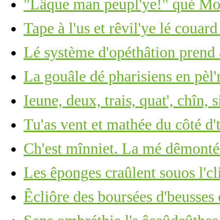
"Lâque man peupl'ye!" qué Moï
Tape à l'us et rêvil'ye lé couar
Lé système d'opéthâtion prend 
La gouâle dé pharisiens en pèl'
Ieune, deux, trais, quat', chîn, s
Tu'as vent et mathée du côté d'
Ch'est mînniet. La mé dêmonté
Les êponges craûlent souos l'cli
Êcliôre des boursées d'beusses 