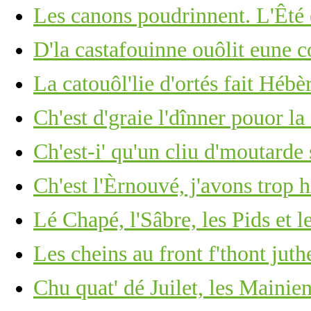
Les canons poudrinnent. L'Êté 
D'la castafouinne ouôlit eune 
La catouôl'lie d'ortés fait Hébèr
Ch'est d'graie l'dînner pouor la 
Ch'est-i' qu'un cliu d'moutarde
Ch'est l'Èrnouvé, j'avons trop 
Lé Chapé, l'Sâbre, les Pids et l
Les cheins au front f'thont ju
Chu quat' dé Juilet, les Mainie