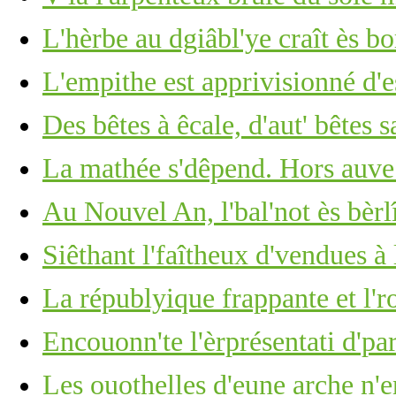
L'hèrbe au dgiâbl'ye craît ès b
L'empithe est apprivisionné d'e
Des bêtes à êcale, d'aut' bêtes 
La mathée s'dêpend. Hors auve
Au Nouvel An, l'bal'not ès bèrl
Siêthant l'faîtheux d'vendues à
La républyique frappante et l'
Encouonn'te l'èrprésentati d'p
Les ouothelles d'eune arche n'e