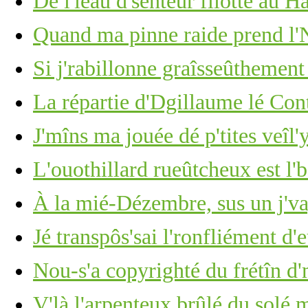
Dé l'ieau d'senteur fliotte au 
Quand ma pinne raide prend l'N
Si j'rabillonne graîsseûthement
La répartie d'Dgillaume lé Con
J'mîns ma jouée dé p'tites veîl'
L'ouothillard rueûtcheux est l'
À la mié-Dézembre, sus un j'v
Jé transpôs'sai l'ronfliément d'
Nou-s'a copyrighté du frétîn d
V'là l'arpenteux brûlé du solé 