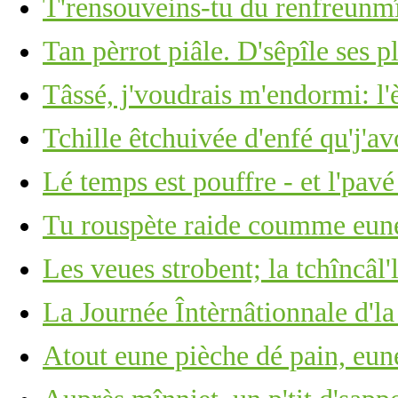
T'rensouveins-tu du renfreunm
Tan pèrrot piâle. D'sêpîle ses p
Tâssé, j'voudrais m'endormi: l'
Tchille êtchuivée d'enfé qu'j'av
Lé temps est pouffre - et l'pavé
Tu rouspète raide coumme eune 
Les veues strobent; la tchîncâl'l
La Journée Întèrnâtionnale d'l
Atout eune pièche dé pain, eun