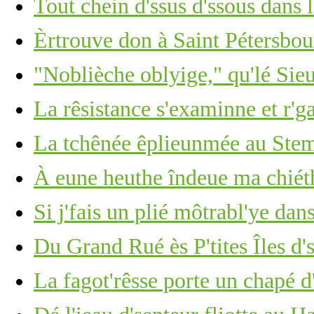
Tout chein d'ssus d'ssous dans 
Èrtrouve don à Saint Pétersbour
"Noblièche oblyige," qu'lé Sie
La rêsistance s'examinne et r'g
La tchênée êplieunmée au Stemb
À eune heuthe îndeue ma chié
Si j'fais un plié môtrabl'ye dan
Du Grand Rué ès P'tites Îles d'
La fagot'rêsse porte un chapé d