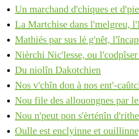
Un marchand d'chiques et d'piea
La Martchise dans l'melgreu, l'
Mathiés par sus lé g'nêt, l'înca
Nièrchi Nic'lesse, ou l'codpîser
Du niolîn Dakotchien
Nos v'chîn don à nos ent'-caûtch
Nou file des allouongnes par le
Nou n'peut pon s'èrténîn d'rithe
Oulle est enclyinne et ouillinn