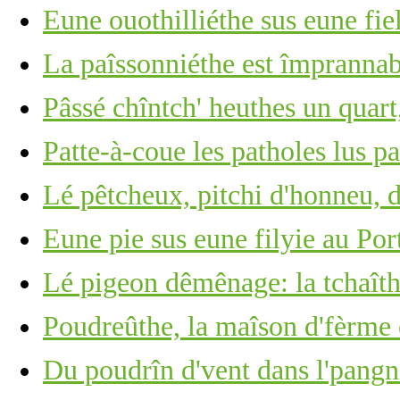
Eune ouothilliéthe sus eune fie
La paîssonniéthe est împrannab
Pâssé chîntch' heuthes un quart,
Patte-à-coue les patholes lus p
Lé pêtcheux, pitchi d'honneu, 
Eune pie sus eune filyie au Por
Lé pigeon dêmênage: la tchaîth
Poudreûthe, la maîson d'fèrme 
Du poudrîn d'vent dans l'pangn