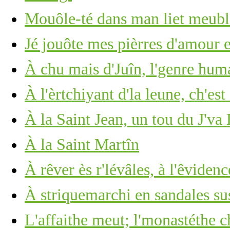
Mouôle-té dans man liet meub
Jé jouôte mes pièrres d'amour 
À chu mais d'Juîn, l'genre huma
À l'èrtchiyant d'la leune, ch'est
À la Saint Jean, un tou du J'va
À la Saint Martîn
À rêver ès r'lévâles, à l'êviden
À striquemarchi en sandales sus
L'affaithe meut; l'monastéthe c