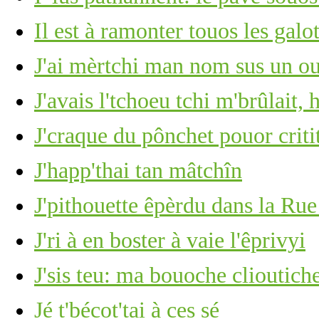
Il est à ramonter touos les gal
J'ai mèrtchi man nom sus un ou
J'avais l'tchoeu tchi m'brûlait, 
J'craque du pônchet pouor criti
J'happ'thai tan mâtchîn
J'pithouette êpèrdu dans la Rue
J'ri à en boster à vaie l'êprivyi
J'sis teu: ma bouoche clioutich
Jé t'bécot'tai à ces sé