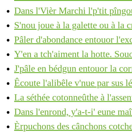
Dans l'Vièr Marchi l'p'tit pîng
S'nou joue à la galette ou à la 
Pâler d'abondance entouor l'ex
Y'en a tch'aiment la hotte. Souo
J'pâle en bédgun entouor la co
Êcoute l'alibêle v'nue par sus lé
La séthée cotonneûthe à l'assen
Dans l'enrond, y'a-t-i' eune ma
Èrpuchons des cânchons cotchet