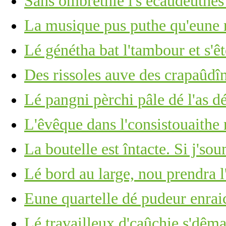
Sans ombréthie l's êcaûdeûthe
La musique pus puthe qu'eune r
Lé génétha bat l'tambour et s'ê
Des rissoles auve des crapaûdî
Lé pangni pèrchi pâle dé l'as d
L'êvêque dans l'consistouaithe
La boutelle est întacte. Si j's
Lé bord au large, nou prendra l
Eune quartelle dé pudeur enrai
Lé travailleux d'caûchie s'dêm