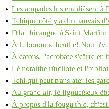
Les ampades lus embliâsent à
Tchique côté y'a du mauvais d'
D'la chicangne à Saint Martîn: 
À la bouonne heuthe! Nou n'vait
À catons, l'acrobate s'cârre en 
Lé notaithe rîncliote et l'biblio
Tchi qui peut translater les ga
Au grand air, lé ligouaîseux êb
À propos d'la fougu'thie, ch'est