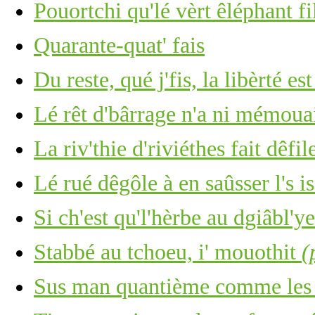
Pouortchi qu'lé vèrt êléphant fi
Quarante-quat' fais
Du reste, qué j'fis, la libèrté es
Lé rêt d'bârrage n'a ni mémoua
La riv'thie d'riviéthes fait dêfile
Lé rué dêgôle à en saûsser l's i
Si ch'est qu'l'hèrbe au dgiâbl'y
Stabbé au tchoeu, i' mouothit
(
Sus man quantième comme les c