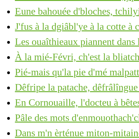
Eune bahouée d'bloches, tchilyi
J'fus à la dgiâbl'ye à la cotte 
Les ouaîthieaux piannent dans 
À la mié-Févri, ch'est la bliatc
Pié-mais qu'la pie d'mé malpatt
Dêfripe la patache, dêfrâlîngue 
En Cornouaille, l'docteu à bête
Pâle des mots d'enmouothach'ch
Dans m'n èrténue miton-mitain