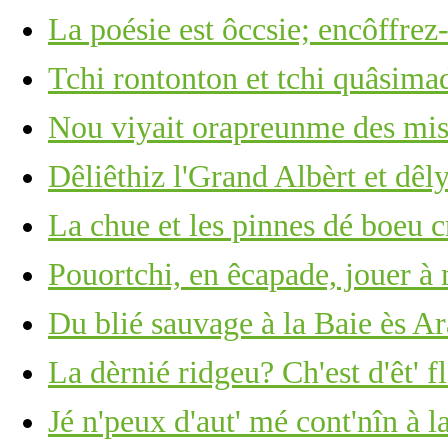
La poésie est ôccsie; encôffrez-
Tchi rontonton et tchi quâsima
Nou viyait orapreunme des mis
Dêliêthiz l'Grand Albèrt et dêl
La chue et les pinnes dé boeu c
Pouortchi, en êcapade, jouer à
Du blié sauvage à la Baie ès A
La dèrnié ridgeu? Ch'est d'êt' f
Jé n'peux d'aut' mé cont'nîn à l