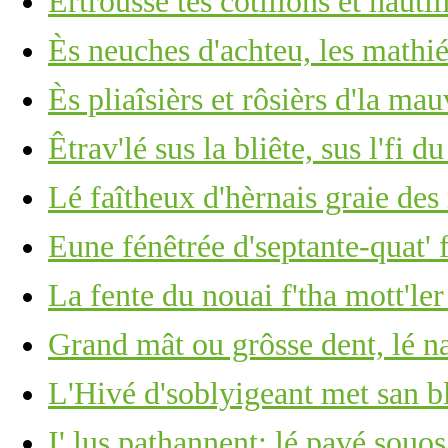
Èrtrousse tes cotillons et haûti
Ès neuches d'achteu, les mathiés
Ès pliaîsièrs et rôsièrs d'la mau
Êtrav'lé sus la bliête, sus l'fi d
Lé faîtheux d'hèrnais graie des
Eune fénêtrée d'septante-quat' 
La fente du nouai f'tha mott'ler
Grand mât ou grôsse dent, lé 
L'Hivé d'soblyigeant met san b
I' lus pathannent: lé pavé souos