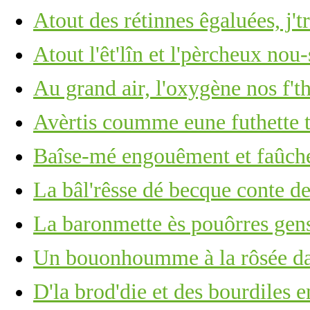
Atout des rétinnes êgaluées, j't
Atout l'êt'lîn et l'pèrcheux nou-
Au grand air, l'oxygène nos f't
Avèrtis coumme eune futhette
Baîse-mé engouêment et faûch
La bâl'rêsse dé becque conte d
La baronmette ès pouôrres gens
Un bouonhoumme à la rôsée d
D'la brod'die et des bourdiles e