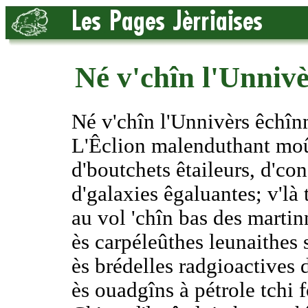
Né v'chîn l'Unniv
Né v'chîn l'Unnivèrs êchîn
L'Êclion malenduthant mo
d'boutchets êtaileurs, d'con
d'galaxies êgaluantes; v'là 
au vol 'chîn bas des martinn
ès carpéleûthes leunaithes 
ès brédelles radgioactives 
ès ouadgîns à pétrole tchi f