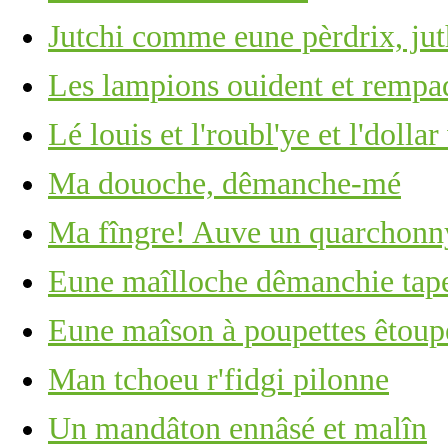
Jutchi comme eune pèrdrix, ju
Les lampions ouident et rempa
Lé louis et l'roubl'ye et l'dolla
Ma douoche, dêmanche-mé
Ma fîngre! Auve un quarchonny
Eune maîlloche dêmanchie tape 
Eune maîson à poupettes êtoupé
Man tchoeu r'fidgi pilonne
Un mandâton ennâsé et malîn