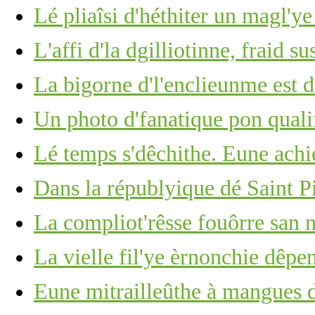
Lé pliaîsi d'héthiter un magl'ye
L'affi d'la dgilliotinne, fraid su
La bigorne d'l'enclieunme est du
Un photo d'fanatique pon quali
Lé temps s'dêchithe. Eune achi
Dans la républyique dé Saint P
La compliot'rêsse fouôrre san n
La vielle fil'ye èrnonchie dêpe
Eune mitrailleûthe à mangues d