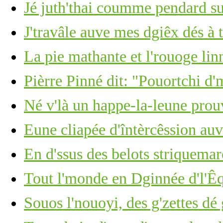
Jé juth'thai coumme pendard su
J'travâle auve mes dgiêx dés à 
La pie mathante et l'rouoge lin
Pièrre Pinné dit: "Pouortchi d'
Né v'là un happe-la-leune pro
Eune cliapée d'întèrcêssion au
En d'ssus des belots striquemarc
Tout l'monde en Dginnée d'l'Êq
Souos l'nouoyi, des g'zettes dé 