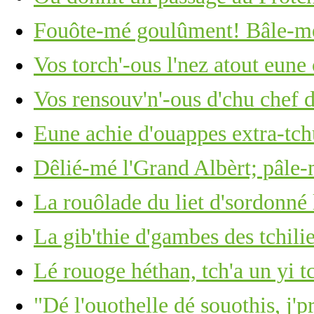
Fouôte-mé goulûment! Bâle-mé
Vos torch'-ous l'nez atout eun
Vos rensouv'n'-ous d'chu chef 
Eune achie d'ouappes extra-tch
Dêlié-mé l'Grand Albèrt; pâle-
La rouôlade du liet d'sordonné 
La gib'thie d'gambes des tchili
Lé rouoge héthan, tch'a un yi t
"Dé l'ouothelle dé souothis, j'p