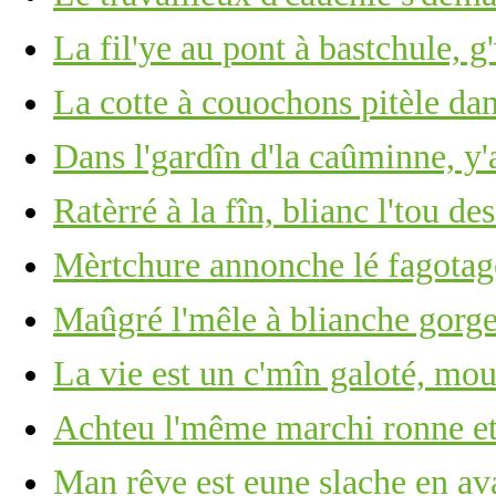
La fil'ye au pont à bastchule, g
La cotte à couochons pitèle dan
Dans l'gardîn d'la caûminne, y
Ratèrré à la fîn, blianc l'tou de
Mèrtchure annonche lé fagotage
Maûgré l'mêle à blianche gorge 
La vie est un c'mîn galoté, mou
Achteu l'même marchi ronne et
Man rêve est eune slache en ava