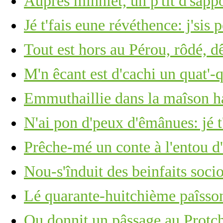
Auprès mînniet, un p'tit d'sap
Jé t'fais eune révéthence: j'sis 
Tout est hors au Pérou, rôdé, 
M'n êcant est d'cachi un quat'-
Emmuthaillie dans la maîson h
N'ai pon d'peux d'êmânues: jé t
Prêche-mé un conte à l'entou d'l
Nou-s'înduit des beinfaits soc
Lé quarante-huitchième paîsson
Ou donnit un pâssage au Protc