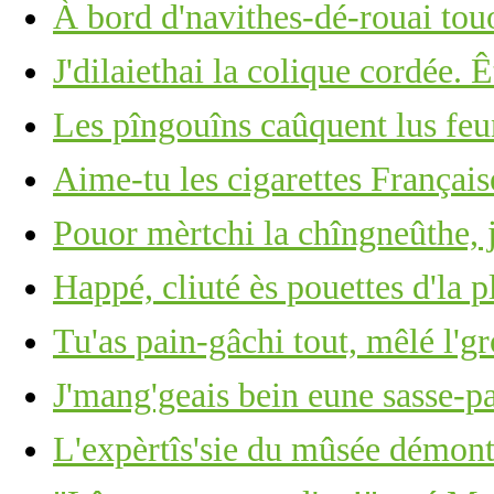
À bord d'navithes-dé-rouai tou
J'dilaiethai la colique cordée. 
Les pîngouîns caûquent lus feu
Aime-tu les cigarettes Français
Pouor mèrtchi la chîngneûthe, j
Happé, cliuté ès pouettes d'la p
Tu'as pain-gâchi tout, mêlé l'g
J'mang'geais bein eune sasse-pa
L'expèrtîs'sie du mûsée démont