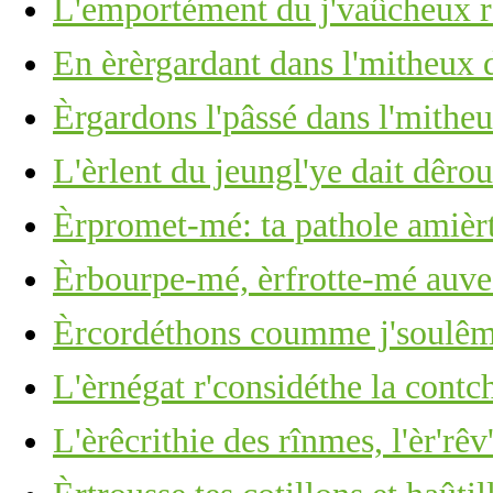
L'emportément du j'vaûcheux r'
En èrèrgardant dans l'mitheux d
Èrgardons l'pâssé dans l'mitheu
L'èrlent du jeungl'ye dait dêro
Èrpromet-mé: ta pathole amièr
Èrbourpe-mé, èrfrotte-mé auve 
Èrcordéthons coumme j'soulêmes
L'èrnégat r'considéthe la cont
L'èrêcrithie des rînmes, l'èr'rêv