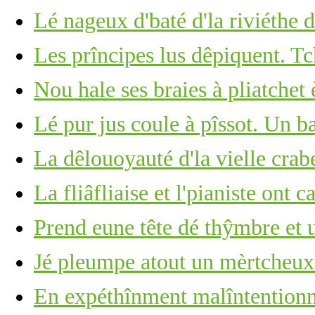
Lé nageux d'baté d'la riviéthe d
Les prîncipes lus dêpiquent. Tc
Nou hale ses braies à pliatche
Lé pur jus coule à pîssot. Un b
La dêlouoyauté d'la vielle crabe
La fliâfliaise et l'pianiste ont c
Prend eune tête dé thŷmbre et u
Jé pleumpe atout un mèrtcheu
En expéthînment malîntention