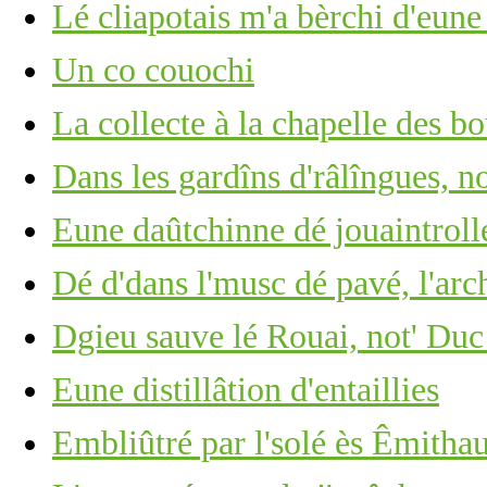
Lé cliapotais m'a bèrchi d'eun
Un co couochi
La collecte à la chapelle des bo
Dans les gardîns d'râlîngues, no
Eune daûtchinne dé jouaintrolle,
Dé d'dans l'musc dé pavé, l'arc
Dgieu sauve lé Rouai, not' Duc
Eune distillâtion d'entaillies
Embliûtré par l'solé ès Êmitha