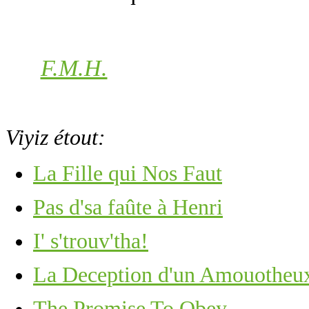
F.M.H.
Viyiz étout:
La Fille qui Nos Faut
Pas d'sa faûte à Henri
I' s'trouv'tha!
La Deception d'un Amouotheu
The Promise To Obey