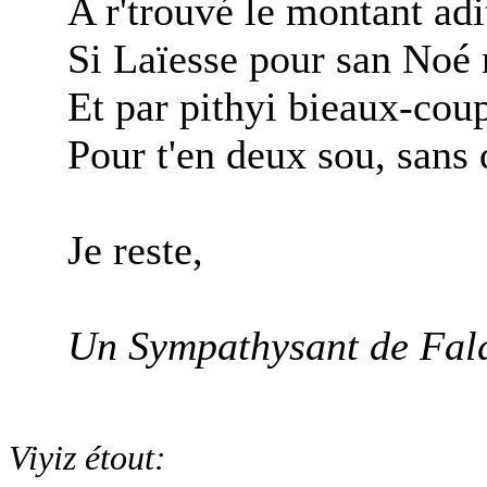
A r'trouvé le montant adi
Si Laïesse pour san Noé 
Et par pithyi bieaux-cou
Pour t'en deux sou, sans q
Je reste,
Un Sympathysant de Fal
Viyiz étout: