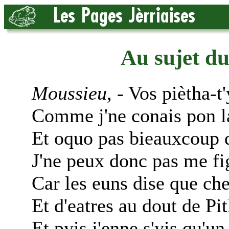
Au sujet d
Moussieu
, - Vos piètha-t
Comme j'ne conais pon l
Et oquo pas bieauxcoup
J'ne peux donc pas me fig
Car les euns dise que ch
Et d'eatres au dout de Pit
Et pyis j'enne s'yis qu'un