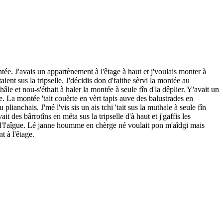
tée. J'avais un appartènement à l'êtage à haut et j'voulais monter à
ient sus la tripselle. J'décidis don d'faithe sèrvi la montée au
hâle et nou-s'éthait à haler la montée à seule fîn d'la dêplier. Y'avait un
. La montée 'tait couèrte en vèrt tapis auve des balustrades en
lianchais. J'mé l'vis sis un ais tchi 'tait sus la muthale à seule fîn
t des bârrotîns en méta sus la tripselle d'à haut et j'gaffis les
is d'l'aîgue. Lé janne houmme en chèrge né voulait pon m'aîdgi mais
t à l'êtage.