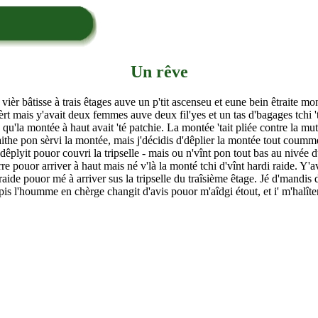
Un rêve
ièr bâtisse à trais êtages auve un p'tit ascenseu et eune bein êtraite mon
uèrt mais y'avait deux femmes auve deux fil'yes et un tas d'bagages tchi 'ta
ée qu'la montée à haut avait 'té patchie. La montée 'tait pliée contre la mut
ithe pon sèrvi la montée, mais j'décidis d'dêplier la montée tout coumme
plyit pouor couvri la tripselle - mais ou n'vînt pon tout bas au nivée du p
e pouor arriver à haut mais né v'là la monté tchi d'vînt hardi raide. Y'avai
 raide pouor mé à arriver sus la tripselle du traîsième êtage. Jé d'mand
pis l'houmme en chèrge changit d'avis pouor m'aîdgi étout, et i' m'halîten