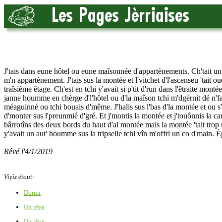
J'tais dans eune hôtel ou eune maîsonnée d'appartènements. Ch'tait un v
m'n appartènement. J'tais sus la montée et l'vitchet d'l'ascenseu 'tait o
traîsième êtage. Ch'est en tchi y'avait si p'tit d'run dans l'êtraite mont
janne houmme en chèrge d'l'hôtel ou d'la maîson tchi m'dgèrnit dé n'fa
méaguinné ou tchi bouais d'même. J'halis sus l'bas d'la montée et ou s'dê
d'monter sus l'preunmié d'gré. Et j'montis la montée et j'touônnis la carr
bârrotîns des deux bords du haut d'al montée mais la montée 'tait trop
y'avait un aut' houmme sus la tripselle tchi vîn m'offri un co d'main. É
Rêvé l'4/1/2019
Viyiz étout:
Dormi
Un rêve
Un rêve