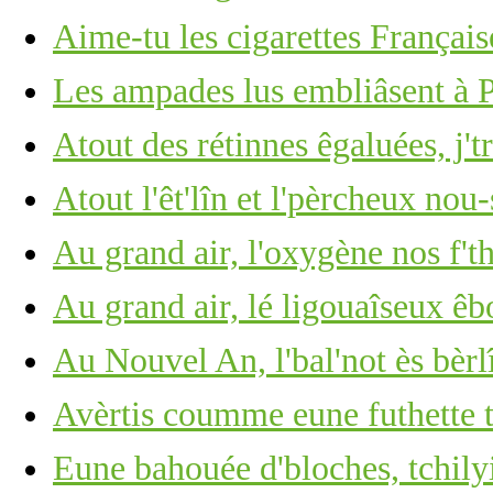
Aime-tu les cigarettes Français
Les ampades lus embliâsent à
Atout des rétinnes êgaluées, j't
Atout l'êt'lîn et l'pèrcheux nou-
Au grand air, l'oxygène nos f't
Au grand air, lé ligouaîseux êb
Au Nouvel An, l'bal'not ès bèrl
Avèrtis coumme eune futhette
Eune bahouée d'bloches, tchilyi