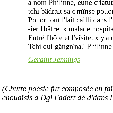
a nom Philinne, eune criatut
tchi bâdrait sa c'mînse pouo
Pouor tout l'lait cailli dans l
-ier l'bâfreux malade hospita
Entré l'hôte et l'vîsiteux y'a d
Tchi qui gângn'na? Philinne 
Geraint Jennings
(Chutte poésie fut composée en fa
chouaîsis à Dgi l'adèrt dé d'dans l