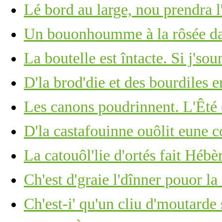
Lé bord au large, nou prendra l
Un bouonhoumme à la rôsée d
La boutelle est întacte. Si j's
D'la brod'die et des bourdiles e
Les canons poudrinnent. L'Êté 
D'la castafouinne ouôlit eune 
La catouôl'lie d'ortés fait Hébèr
Ch'est d'graie l'dînner pouor la 
Ch'est-i' qu'un cliu d'moutarde