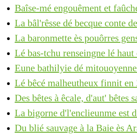
Baîse-mé engouêment et faûch
La bâl'rêsse dé becque conte d
La baronmette ès pouôrres gens
Lé bas-tchu renseingne lé haut 
Eune bathilyie dé mitouoyennes
Lé bêcé malheutheux finnit en
Des bêtes à êcale, d'aut' bêtes 
La bigorne d'l'enclieunme est du
Du blié sauvage à la Baie ès A