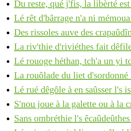
Du reste, qué j'fis, la libèrté es
Lé rêt d'bârrage n'a ni mémoua
Des rissoles auve des crapaûdî
La riv'thie d'riviéthes fait dêfile
Lé rouoge héthan, tch'a un yi t
La rouôlade du liet d'sordonné 
Lé rué dêgôle à en saûsser l's i
S'nou joue à la galette ou à la 
Sans ombréthie l's êcaûdeûthe