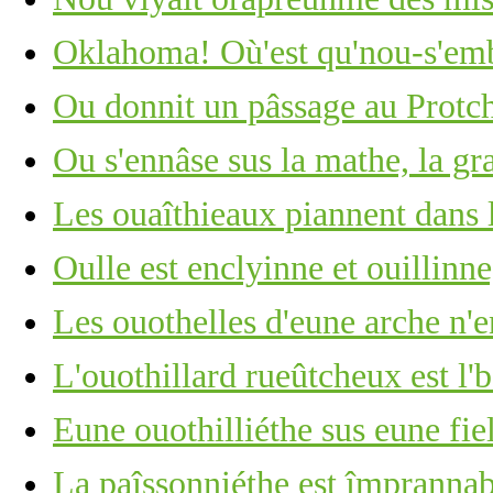
Oklahoma! Où'est qu'nou-s'em
Ou donnit un pâssage au Protc
Ou s'ennâse sus la mathe, la gr
Les ouaîthieaux piannent dans 
Oulle est enclyinne et ouillinn
Les ouothelles d'eune arche n'e
L'ouothillard rueûtcheux est l'
Eune ouothilliéthe sus eune fie
La paîssonniéthe est împrannab