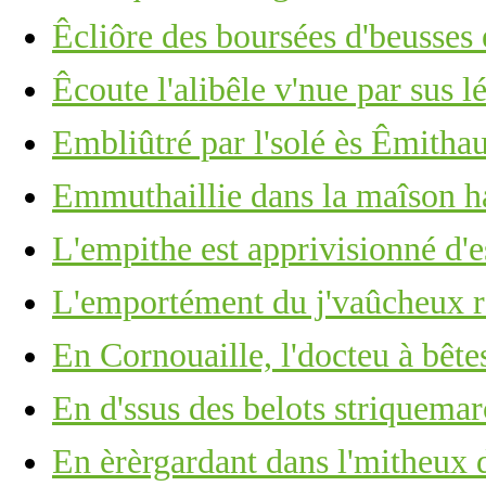
Êcliôre des boursées d'beusses 
Êcoute l'alibêle v'nue par sus lé
Embliûtré par l'solé ès Êmitha
Emmuthaillie dans la maîson h
L'empithe est apprivisionné d'e
L'emportément du j'vaûcheux r'
En Cornouaille, l'docteu à bête
En d'ssus des belots striquemarc
En èrèrgardant dans l'mitheux d