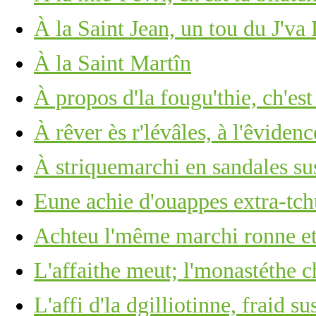
À la Saint Jean, un tou du J'va
À la Saint Martîn
À propos d'la fougu'thie, ch'est
À rêver ès r'lévâles, à l'êviden
À striquemarchi en sandales sus
Eune achie d'ouappes extra-tch
Achteu l'même marchi ronne et
L'affaithe meut; l'monastéthe c
L'affi d'la dgilliotinne, fraid su