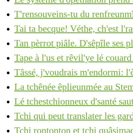
T'rensouveins-tu du renfreunm
Tai ta becque! Véthe, ch'est l'ra
Tan pèrrot piâle. D'sêpîle ses p
Tape à l'us et rêvil'ye lé couar
Tâssé, j'voudrais m'endormi: l'
La tchênée êplieunmée au Stemb
Lé tchestchionneux d'santé saut
Tchi qui peut translater les ga
Tchi rontonton et tchi quâsima