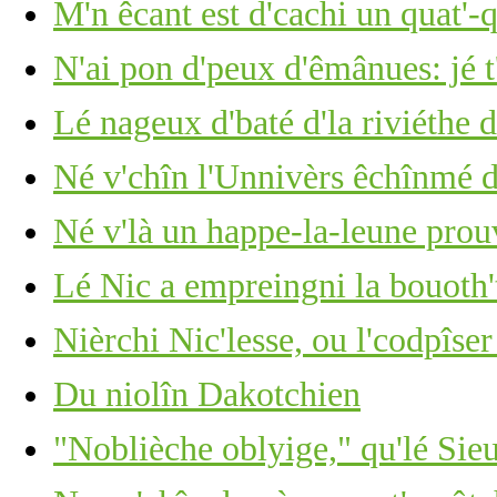
M'n êcant est d'cachi un quat'-
N'ai pon d'peux d'êmânues: jé t
Lé nageux d'baté d'la riviéthe d
Né v'chîn l'Unnivèrs êchînmé d
Né v'là un happe-la-leune pro
Lé Nic a empreingni la bouoth'
Nièrchi Nic'lesse, ou l'codpîser
Du niolîn Dakotchien
"Noblièche oblyige," qu'lé Sie