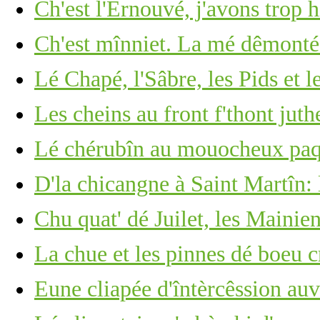
Ch'est l'Èrnouvé, j'avons trop 
Ch'est mînniet. La mé dêmonté
Lé Chapé, l'Sâbre, les Pids et l
Les cheins au front f'thont ju
Lé chérubîn au mouocheux paq
D'la chicangne à Saint Martîn: 
Chu quat' dé Juilet, les Mainie
La chue et les pinnes dé boeu c
Eune cliapée d'întèrcêssion au