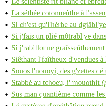
Lé scientiste rit blianc et êbréd
La séthée cotonneûthe à l'assen
Si ch'est qu'l'hèrbe au dgiâbl'y
Si j'fais un plié môtrabl'ye dan
Si j'rabillonne graîsseûthement
Siêthant l'faîtheux d'vendues à
Souos l'nouoyi, des g'zettes dé 
Stabbé au tchoeu, i' mouothit
(
Sus man quantième comme les c
Lé système d'opéthâtion prend 