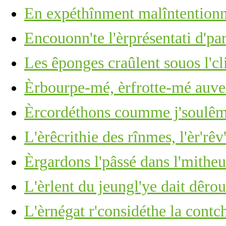
En expéthînment malîntention
Encouonn'te l'èrprésentati d'p
Les êponges craûlent souos l'cli
Èrbourpe-mé, èrfrotte-mé auve 
Èrcordéthons coumme j'soulêmes
L'èrêcrithie des rînmes, l'èr'rêv
Èrgardons l'pâssé dans l'mitheu
L'èrlent du jeungl'ye dait dêro
L'èrnégat r'considéthe la cont