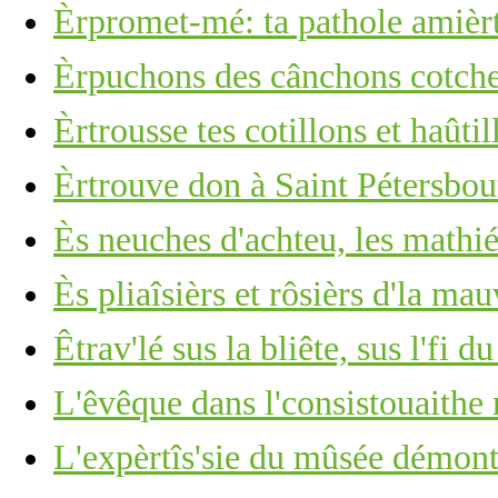
Èrpromet-mé: ta pathole amièr
Èrpuchons des cânchons cotchet
Èrtrousse tes cotillons et haûti
Èrtrouve don à Saint Pétersbour
Ès neuches d'achteu, les mathiés
Ès pliaîsièrs et rôsièrs d'la mau
Êtrav'lé sus la bliête, sus l'fi d
L'êvêque dans l'consistouaithe
L'expèrtîs'sie du mûsée démont