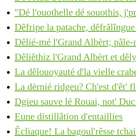
"Dé l'ouothelle dé souothis, j'p
Dêfripe la patache, dêfrâlîngue 
Dêlié-mé l'Grand Albèrt; pâle-
Dêliêthiz l'Grand Albèrt et dêl
La dêlouoyauté d'la vielle crabe
La dèrnié ridgeu? Ch'est d'êt' f
Dgieu sauve lé Rouai, not' Duc
Eune distillâtion d'entaillies
Êcliaque! La bagoul'rêsse tchai