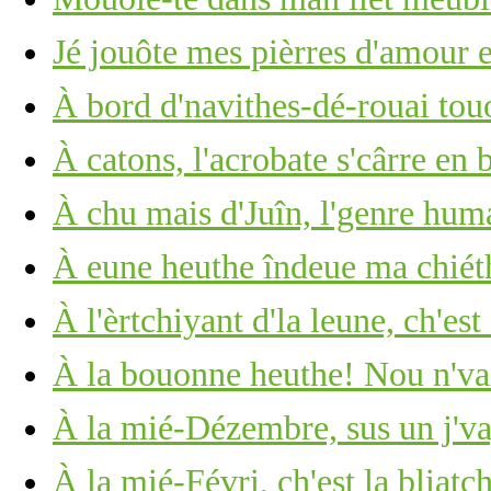
Jé jouôte mes pièrres d'amour 
À bord d'navithes-dé-rouai tou
À catons, l'acrobate s'cârre en 
À chu mais d'Juîn, l'genre huma
À eune heuthe îndeue ma chié
À l'èrtchiyant d'la leune, ch'est
À la bouonne heuthe! Nou n'vait
À la mié-Dézembre, sus un j'v
À la mié-Févri, ch'est la bliatc