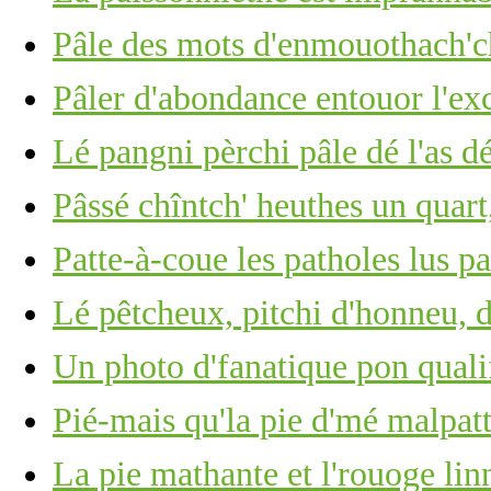
Pâle des mots d'enmouothach'ch
Pâler d'abondance entouor l'ex
Lé pangni pèrchi pâle dé l'as d
Pâssé chîntch' heuthes un quart,
Patte-à-coue les patholes lus p
Lé pêtcheux, pitchi d'honneu, 
Un photo d'fanatique pon quali
Pié-mais qu'la pie d'mé malpatt
La pie mathante et l'rouoge lin