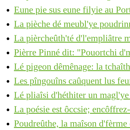
Eune pie sus eune filyie au Por
La pièche dé meubl'ye poudrin
La pièrcheûth'té d'l'empliâtre
Pièrre Pinné dit: "Pouortchi d'
Lé pigeon dêmênage: la tchaîth
Les pîngouîns caûquent lus feu
Lé pliaîsi d'héthiter un magl'ye
La poésie est ôccsie; encôffrez-
Poudreûthe, la maîson d'fèrme 