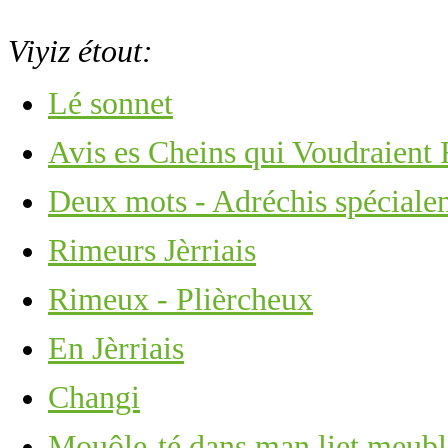
Viyiz étout:
Lé sonnet
Avis es Cheins qui Voudraient
Deux mots - Adréchis spécialem
Rimeurs Jèrriais
Rimeux - Plièrcheux
En Jèrriais
Changi
Mouôle-té dans man liet meub