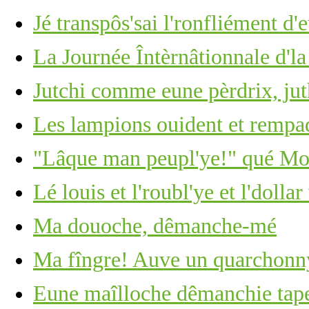
Jé transpôs'sai l'ronfliément d'
La Journée Întèrnâtionnale d'l
Jutchi comme eune pèrdrix, ju
Les lampions ouident et rempa
"Lâque man peupl'ye!" qué Moï
Lé louis et l'roubl'ye et l'dolla
Ma douoche, dêmanche-mé
Ma fîngre! Auve un quarchonny
Eune maîlloche dêmanchie tape 