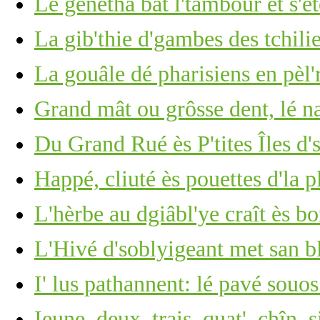
Lé génétha bat l'tambour et s'ê
La gib'thie d'gambes des tchili
La gouâle dé pharisiens en pèl'
Grand mât ou grôsse dent, lé 
Du Grand Rué ès P'tites Îles d'
Happé, cliuté ès pouettes d'la p
L'hèrbe au dgiâbl'ye craît ès b
L'Hivé d'soblyigeant met san b
I' lus pathannent: lé pavé souos
Ieune, deux, trais, quat', chîn, s