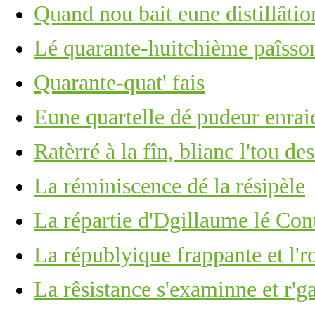
Quand nou bait eune distillâtio
Lé quarante-huitchième paîsson
Quarante-quat' fais
Eune quartelle dé pudeur enrai
Ratèrré à la fîn, blianc l'tou de
La réminiscence dé la résipèle
La répartie d'Dgillaume lé Con
La républyique frappante et l'
La rêsistance s'examinne et r'g