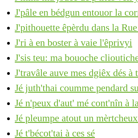
J'pâle en bédgun entouor la co
J'pithouette êpèrdu dans la Rue
J'ri à en boster à vaie l'êprivyi
J'sis teu: ma bouoche clioutich
J'travâle auve mes dgiêx dés à 
Jé juth'thai coumme pendard su
Jé n'peux d'aut' mé cont'nîn à l
Jé pleumpe atout un mèrtcheu
Jé t'bécot'tai à ces sé