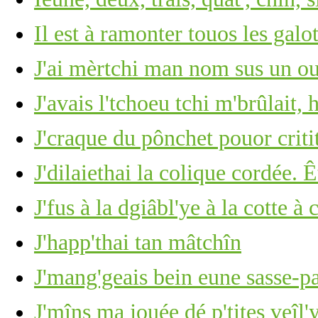
Il est à ramonter touos les gal
J'ai mèrtchi man nom sus un ou
J'avais l'tchoeu tchi m'brûlait, 
J'craque du pônchet pouor criti
J'dilaiethai la colique cordée. 
J'fus à la dgiâbl'ye à la cotte 
J'happ'thai tan mâtchîn
J'mang'geais bein eune sasse-pa
J'mîns ma jouée dé p'tites veîl'