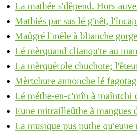
La mathée s'dêpend. Hors auve
Mathiés par sus lé g'nêt, l'înca
Maûgré l'mêle à blianche gorge 
Lé mèrquand clianqu'te au man
La mèrquérole chuchote; l'êteu
Mèrtchure annonche lé fagotage
Lé méthe-en-c'mîn à maîntchi c
Eune mitrailleûthe à mangues d
La musique pus puthe qu'eune r