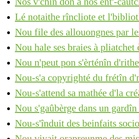
Nos v'chîn don à nos ent'-caûtch
Lé notaithe rîncliote et l'biblio
Nou file des allouongnes par le
Nou hale ses braies à pliatche
Nou n'peut pon s'èrténîn d'rithe
Nou-s'a copyrighté du frétîn d
Nou-s'attend sa mathée d'la cré
Nou s'gaûbèrge dans un gardîn
Nou-s'înduit des beinfaits soc
Nou viyait orapreunme des mis