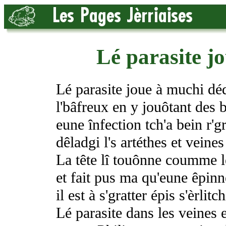
Lé parasite j
Lé parasite joue à muchi dé
l'bâfreux en y jouôtant des 
eune înfection tch'a bein r'g
dêladgi l's artéthes et veines
La tête lî touônne coumme l
et fait pus ma qu'eune êpinne
il est à s'gratter épis s'èrlitch
Lé parasite dans les veines et