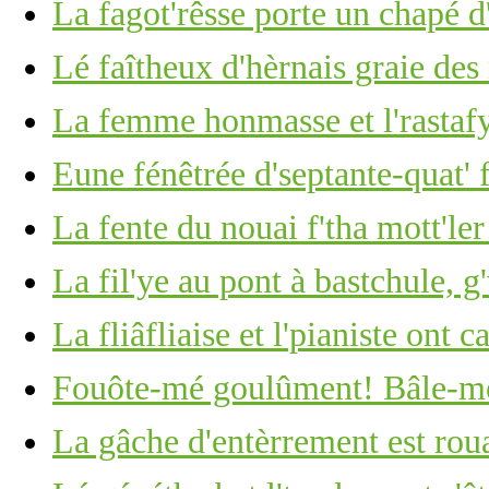
La fagot'rêsse porte un chapé d
Lé faîtheux d'hèrnais graie des
La femme honmasse et l'rastaf
Eune fénêtrée d'septante-quat' 
La fente du nouai f'tha mott'ler
La fil'ye au pont à bastchule, g
La fliâfliaise et l'pianiste ont c
Fouôte-mé goulûment! Bâle-mé
La gâche d'entèrrement est roua