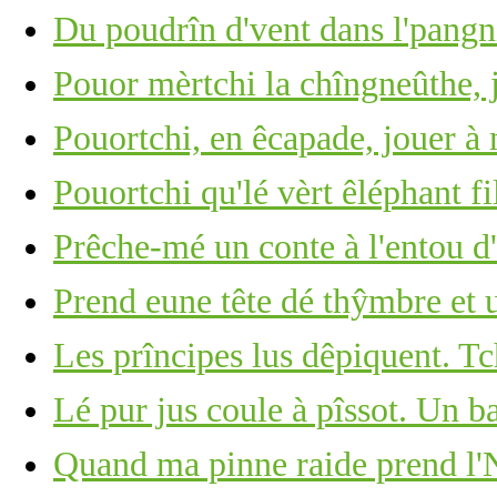
Du poudrîn d'vent dans l'pangn
Pouor mèrtchi la chîngneûthe, j
Pouortchi, en êcapade, jouer à
Pouortchi qu'lé vèrt êléphant fi
Prêche-mé un conte à l'entou d'l
Prend eune tête dé thŷmbre et u
Les prîncipes lus dêpiquent. Tc
Lé pur jus coule à pîssot. Un b
Quand ma pinne raide prend l'N