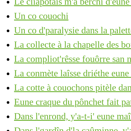
Lé cliapotais m'a bèrchi d'eun
Un co couochi
Un co d'paralysie dans la palett
La collecte à la chapelle des bo
La compliot'rêsse fouôrre san n
La conmète laîsse driéthe eune 
La cotte à couochons pitèle dan
Eune craque du pônchet fait pat
Dans l'enrond, y'a-t-i' eune ma
Dans l'gardîn d'la caûminne, y