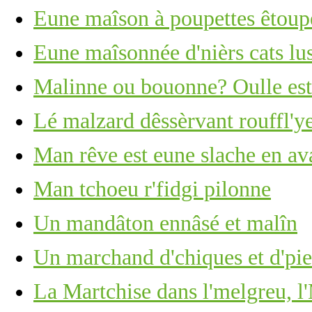
Eune maîson à poupettes êtoupé
Eune maîsonnée d'nièrs cats lus
Malinne ou bouonne? Oulle est 
Lé malzard dêssèrvant rouffl'ye
Man rêve est eune slache en ava
Man tchoeu r'fidgi pilonne
Un mandâton ennâsé et malîn
Un marchand d'chiques et d'piea
La Martchise dans l'melgreu, l'