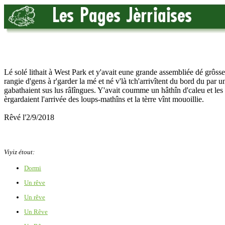
Lé solé lithait à West Park et y'avait eune grande assembliée dé grôsses
rangie d'gens à r'garder la mé et né v'là tch'arrivîtent du bord du par 
gabathaient sus lus râlîngues. Y'avait coumme un hâthîn d'caleu et les
èrgardaient l'arrivée des loups-mathîns et la tèrre vînt mouoillie.
Rêvé l'2/9/2018
Viyiz étout:
Dormi
Un rêve
Un rêve
Un Rêve