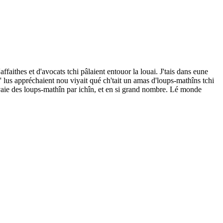
faithes et d'avocats tchi pâlaient entouor la louai. J'tais dans eune
i' lus appréchaient nou viyait qué ch'tait un amas d'loups-mathîns tchi
d'vaie des loups-mathîn par ichîn, et en si grand nombre. Lé monde