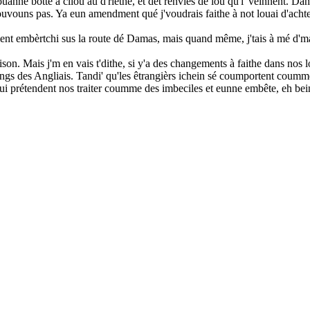
ouanne botte à cliou au d'rièthe, et dêt renviés dé iou qu'i' veinnent. D
pouvouns pas. Ya eun amendment qué j'voudrais faithe à not louai d'achteu
aiment embèrtchi sus la route dé Damas, mais quand même, j'tais à mé d'man
aison. Mais j'm en vais t'dithe, si y'a des changements à faithe dans nos l
angs des Angliais. Tandi' qu'les êtrangièrs ichein sé coumportent coumme i
ui prétendent nos traiter coumme des imbeciles et eunne embête, eh bein, i