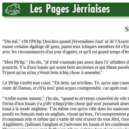
S
"Dis-mé,'' s'fit l'Ph'lip Desclios quand j'érvenaîmes l'aut' sé dé l'Asse
eunne certaine dgaînge dé gens, parmi ieux tchiques membres éd s'Etats
avec les circounstances d'au jour d'agniet, et qu'il est grand temps d'l
"Mon Ph'lip," j'lis dis, "jé n'mé counnais pas assez dans l's' affaithes 
pourtchi. Y'a d'nos louais qui sount bein anciennes et qui fûtent pass
I's'peut qu'au m'nu y'érrait bein tchiq chose à amender.''
Lé Ph'lip s'arrêti tout court. "Eh bein, sai m'n'âme. Té, qu'es tant cou
route dé Damas, et ch'la nou' peut acquo coumprendre, car après tout Paul 
"Arrête eunne minute," j'lis dis, "quand tu m'verras counvèrti du vièr
l'm'nu d'nos louais y'a p'têt' tchiqu'p'tite chose qué nou' pouarrait am
louai à la mode angliaise. T'as même veu qu'en ville dans les maisouns
passés en français mais en angliais, viyant qu'ieux, i'n'coumprennent pa
n'couunnais rein et même qui s'vante dé rein n'saver du vrai Jèrri, i'n
Anglièterre, j'pâlouns l'angliais et j'suivouns les louais et les couôt