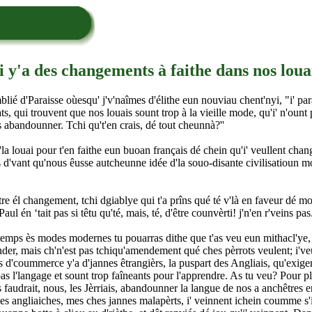
i y'a des changements à faithe dans nos loua
mblié d'Paraisse oùesqu' j'v'naîmes d'élithe eun nouviau chent'nyi, "i' par
, qui trouvent que nos louais sount trop à la vieille mode, qu'i' n'ount 
es abandounner. Tchi qu't'en crais, dé tout cheunnà?''
d'la louai pour t'en faithe eun buoan français dé chein qu'i' veullent chan
és d'vant qu'nous êusse autcheunne idée d'la souo-disante civilisatioun 
ntre él changement, tchi dgiablye qui t'a prîns qué té v'là en faveur dé m
én ‘tait pas si têtu qu'té, mais, té, d'être counvèrti! j'n'en r'veins pas.
 temps ès modes modernes tu pouarras dithe que t'as veu eun mithacl'ye,
ender, mais ch'n'est pas tchiqu'amendement qué ches pèrrots veulent; i'veu
 d'coummerce y'a d'jannes êtrangièrs, la puspart des Angliais, qu'exigen
s l'langage et sount trop faîneants pour l'apprendre. As tu veu? Pour pli
os faudrait, nous, les Jèrriais, abandounner la langue de nos a anchêtres
eumes angliaiches, mes ches jannes malapèrts, i' veinnent ichein coumme s