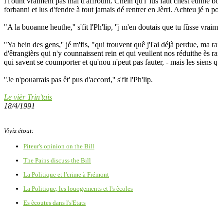
I'l'ount vraiment pas mal d'affrount. Chein qu'i' lus faut chest eunne b
forbanni et lus d'fendre à tout jamais dé rentrer en Jèrri. Achteu jé n 
"A la buoanne heuthe,'' s'fit l'Ph'lip, ''j m'en doutais que tu fûsse vr
"Ya bein des gens,'' jé m'fis, "qui trouvent quê j'l'ai déjà perdue, ma r
d'êtrangièrs qui n'y counnaissent rein et qui veullent nos réduithe ès r
qui savent se coumporter et qu'nou n'peut pas fauter, - mais les siens q
"Je n'pouarrais pas êt' pus d'accord,'' s'fit l'Ph'lip.
Le vièr Trin'tais
18/4/1991
Viyiz étout:
Piteur's opinion on the Bill
The Pains discuss the Bill
La Politique et l'crime à Frémont
La Politique, les louogements et l's êcoles
Es êcoutes dans l's'Etats