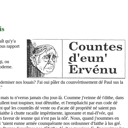
is
aît qu'y'a
pus rapport
gi, ou
moderne.
oderniser nos louais? J'ai oui pâler du counvèrtissement dé Paul sus la
''
 mais tu n'verras jamais chu jour-là. Coumme j'veinne dé t'dithe, dans
llent tout toupiner, tout dêtruithe, et l'rempliaichi par eun code dé
t qué les countrâts dé vente ou d'acate dé propriété né saient pus
aithe à chutte racaille impèrtinente, ignorante et mal-él'vée, qui
 en faveur de ieunne qui n'est pas la nôt'. Nous, quand j'soummes en
'i ‘taient eunne armée counquérante nos ordounner d'faithe à lus gré.