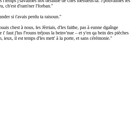
ans l'temps j'savaîmes nos dêfaithe dé ches messieus-là. J'pouvaimes les
, ch'est d'ram'ner l'forban.''
der si t'avais perdu ta raisoun.''
ouais chest à nous, les Jèrriais, d'les faithe, pas à eunne dgaînge
' faut j'lus f'rouns tréjous la beinv'nue – et y'en qa bein des pièches
eux, il est temps d'les mett' à la porte, et sans cérémonie.''